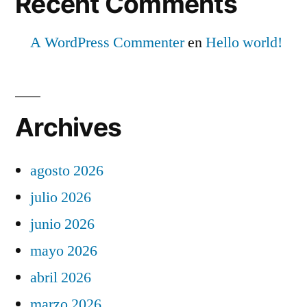
Recent Comments
A WordPress Commenter
en
Hello world!
Archives
agosto 2026
julio 2026
junio 2026
mayo 2026
abril 2026
marzo 2026