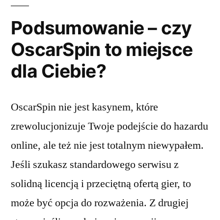
Podsumowanie – czy
OscarSpin to miejsce
dla Ciebie?
OscarSpin nie jest kasynem, które
zrewolucjonizuje Twoje podejście do hazardu
online, ale też nie jest totalnym niewypałem.
Jeśli szukasz standardowego serwisu z
solidną licencją i przeciętną ofertą gier, to
może być opcja do rozważenia. Z drugiej