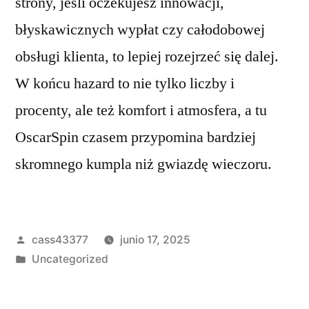
strony, jeśli oczekujesz innowacji,
błyskawicznych wypłat czy całodobowej
obsługi klienta, to lepiej rozejrzeć się dalej.
W końcu hazard to nie tylko liczby i
procenty, ale też komfort i atmosfera, a tu
OscarSpin czasem przypomina bardziej
skromnego kumpla niż gwiazdę wieczoru.
Publicado
cass43377
junio 17, 2025
por
Publicado
Uncategorized
en