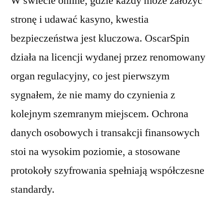
W świecie online, gdzie każdy może założyć
stronę i udawać kasyno, kwestia
bezpieczeństwa jest kluczowa. OscarSpin
działa na licencji wydanej przez renomowany
organ regulacyjny, co jest pierwszym
sygnałem, że nie mamy do czynienia z
kolejnym szemranym miejscem. Ochrona
danych osobowych i transakcji finansowych
stoi na wysokim poziomie, a stosowane
protokoły szyfrowania spełniają współczesne
standardy.