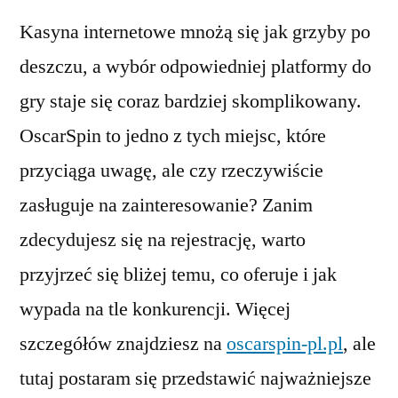
Kasyna internetowe mnożą się jak grzyby po
deszczu, a wybór odpowiedniej platformy do
gry staje się coraz bardziej skomplikowany.
OscarSpin to jedno z tych miejsc, które
przyciąga uwagę, ale czy rzeczywiście
zasługuje na zainteresowanie? Zanim
zdecydujesz się na rejestrację, warto
przyjrzeć się bliżej temu, co oferuje i jak
wypada na tle konkurencji. Więcej
szczegółów znajdziesz na
oscarspin-pl.pl
, ale
tutaj postaram się przedstawić najważniejsze