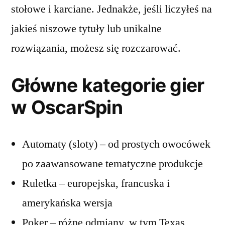
stołowe i karciane. Jednakże, jeśli liczyłeś na
jakieś niszowe tytuły lub unikalne
rozwiązania, możesz się rozczarować.
Główne kategorie gier
w OscarSpin
Automaty (sloty) – od prostych owocówek
po zaawansowane tematyczne produkcje
Ruletka – europejska, francuska i
amerykańska wersja
Poker – różne odmiany, w tym Texas