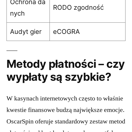
Ochrona da
RODO zgodność
nych
Audyt gier
eCOGRA
Metody płatności – czy
wypłaty są szybkie?
W kasynach internetowych często to właśnie
kwestie finansowe budzą największe emocje.
OscarSpin oferuje standardowy zestaw metod