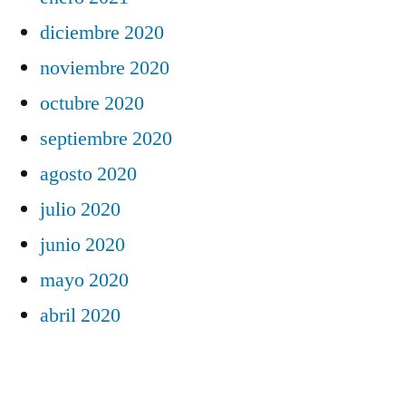
diciembre 2020
noviembre 2020
octubre 2020
septiembre 2020
agosto 2020
julio 2020
junio 2020
mayo 2020
abril 2020