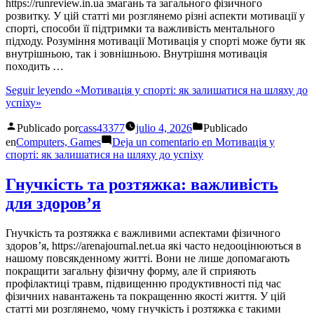
https://runreview.in.ua змагань та загального фізичного
розвитку. У цій статті ми розглянемо різні аспекти мотивації у
спорті, способи її підтримки та важливість ментального
підходу. Розуміння мотивації Мотивація у спорті може бути як
внутрішньою, так і зовнішньою. Внутрішня мотивація
походить …
Seguir leyendo
«Мотивація у спорті: як залишатися на шляху до
успіху»
Publicado por
cass43377
julio 4, 2026
Publicado
en
Computers, Games
Deja un comentario
en Мотивація у
спорті: як залишатися на шляху до успіху
Гнучкість та розтяжка: важливість
для здоров’я
Гнучкість та розтяжка є важливими аспектами фізичного
здоров’я, https://arenajournal.net.ua які часто недооцінюються в
нашому повсякденному житті. Вони не лише допомагають
покращити загальну фізичну форму, але й сприяють
профілактиці травм, підвищенню продуктивності під час
фізичних навантажень та покращенню якості життя. У цій
статті ми розглянемо, чому гнучкість і розтяжка є такими