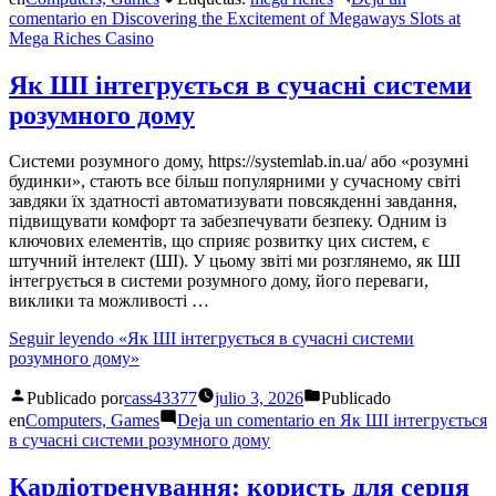
comentario
en Discovering the Excitement of Megaways Slots at
Mega Riches Casino
Як ШІ інтегрується в сучасні системи
розумного дому
Системи розумного дому, https://systemlab.in.ua/ або «розумні
будинки», стають все більш популярними у сучасному світі
завдяки їх здатності автоматизувати повсякденні завдання,
підвищувати комфорт та забезпечувати безпеку. Одним із
ключових елементів, що сприяє розвитку цих систем, є
штучний інтелект (ШІ). У цьому звіті ми розглянемо, як ШІ
інтегрується в системи розумного дому, його переваги,
виклики та можливості …
Seguir leyendo
«Як ШІ інтегрується в сучасні системи
розумного дому»
Publicado por
cass43377
julio 3, 2026
Publicado
en
Computers, Games
Deja un comentario
en Як ШІ інтегрується
в сучасні системи розумного дому
Кардіотренування: користь для серця