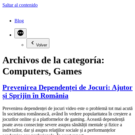
Saltar al contenido
Blog
Volver
Archivos de la categoría:
Computers, Games
Prevenirea Dependenței de Jocuri: Ajutor
și Sprijin în România
Prevenirea dependenței de jocuri video este o problemă tot mai acută
în societatea românească, având în vedere popularitatea în creștere a
jocurilor online și a platformelor de gaming. Această dependență
poate avea consecințe severe asupra sănătății mentale și fizice a
indivizilor, dar și asupra relațiilor sociale și a performanțelor