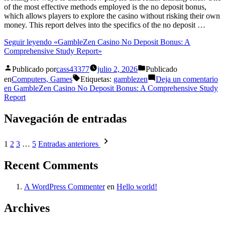
of the most effective methods employed is the no deposit bonus,
which allows players to explore the casino without risking their own
money. This report delves into the specifics of the no deposit …
Seguir leyendo
«GambleZen Casino No Deposit Bonus: A
Comprehensive Study Report»
Publicado por
cass43377
julio 2, 2026
Publicado
en
Computers, Games
Etiquetas:
gamblezen
Deja un comentario
en GambleZen Casino No Deposit Bonus: A Comprehensive Study
Report
Navegación de entradas
1
2
3
…
5
Entradas anteriores
Recent Comments
A WordPress Commenter
en
Hello world!
Archives