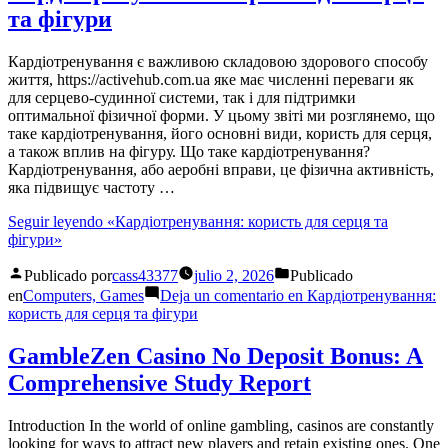
та фігури
Кардіотренування є важливою складовою здорового способу
життя, https://activehub.com.ua яке має численні переваги як
для серцево-судинної системи, так і для підтримки
оптимальної фізичної форми. У цьому звіті ми розглянемо, що
таке кардіотренування, його основні види, користь для серця,
а також вплив на фігуру. Що таке кардіотренування?
Кардіотренування, або аеробні вправи, це фізична активність,
яка підвищує частоту …
Seguir leyendo
«Кардіотренування: користь для серця та
фігури»
Publicado por
cass43377
julio 2, 2026
Publicado
en
Computers, Games
Deja un comentario
en Кардіотренування:
користь для серця та фігури
GambleZen Casino No Deposit Bonus: A
Comprehensive Study Report
Introduction In the world of online gambling, casinos are constantly
looking for ways to attract new players and retain existing ones. One