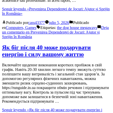
academice sau profesionale. În acest raport, …
Seguir leyendo
«Prevenirea Dependenței de Jocuri: Ajutor și Sprijin
în România»
Publicado por
cass43377
julio 5, 2026
Publicado
en
Computers, Games
Etiquetas:
the dog house megaways
Deja
un comentario
en Prevenirea Dependenței de Jocuri: Ajutor și
Sprijin în România
Як біг після 40 може подарувати
енергію і силу вашому життю
Включайте щоденне виконання коротких пробіжок в свій
графік. Навіть 20-30 хвилин легкого темпу зможуть суттєво
поліпшити вашу витривалість і загальний стан здоров’я. За
допомогою регулярних фізичних навантажень, можна
зменшити ризик серцево-судинних захворювань,
https://runguide.in.ua покращити обмін речовин і підтримувати
оптимальну вагу. Контроль за пульсом під час тренувань
допоможе вам залишатися в безпечній зоні навантаження.
Рекомендується підтримувати …
Seguir leyendo
«Як біг після 40 може подарувати енергію і