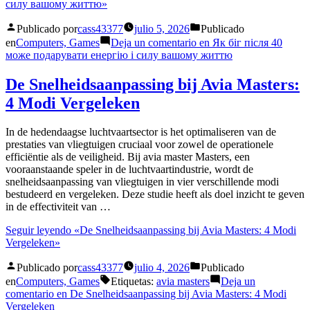
силу вашому життю»
Publicado por
cass43377
julio 5, 2026
Publicado
en
Computers, Games
Deja un comentario
en Як біг після 40
може подарувати енергію і силу вашому життю
De Snelheidsaanpassing bij Avia Masters:
4 Modi Vergeleken
In de hedendaagse luchtvaartsector is het optimaliseren van de
prestaties van vliegtuigen cruciaal voor zowel de operationele
efficiëntie als de veiligheid. Bij avia master Masters, een
vooraanstaande speler in de luchtvaartindustrie, wordt de
snelheidsaanpassing van vliegtuigen in vier verschillende modi
bestudeerd en vergeleken. Deze studie heeft als doel inzicht te geven
in de effectiviteit van …
Seguir leyendo
«De Snelheidsaanpassing bij Avia Masters: 4 Modi
Vergeleken»
Publicado por
cass43377
julio 4, 2026
Publicado
en
Computers, Games
Etiquetas:
avia masters
Deja un
comentario
en De Snelheidsaanpassing bij Avia Masters: 4 Modi
Vergeleken