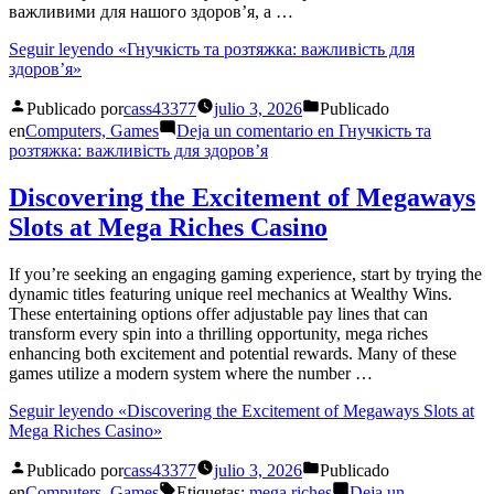
важливими для нашого здоров’я, а …
Seguir leyendo
«Гнучкість та розтяжка: важливість для
здоров’я»
Publicado por
cass43377
julio 3, 2026
Publicado
en
Computers, Games
Deja un comentario
en Гнучкість та
розтяжка: важливість для здоров’я
Discovering the Excitement of Megaways
Slots at Mega Riches Casino
If you’re seeking an engaging gaming experience, start by trying the
dynamic titles featuring unique reel mechanics at Wealthy Wins.
These entertaining options offer adjustable pay lines that can
transform every spin into a thrilling opportunity, mega riches
enhancing both excitement and potential rewards. Many of these
games utilize a modern system where the number …
Seguir leyendo
«Discovering the Excitement of Megaways Slots at
Mega Riches Casino»
Publicado por
cass43377
julio 3, 2026
Publicado
en
Computers, Games
Etiquetas:
mega riches
Deja un