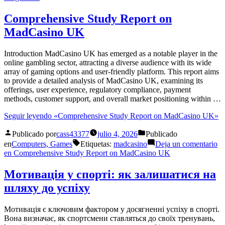
Comprehensive Study Report on
MadCasino UK
Introduction MadCasino UK has emerged as a notable player in the
online gambling sector, attracting a diverse audience with its wide
array of gaming options and user-friendly platform. This report aims
to provide a detailed analysis of MadCasino UK, examining its
offerings, user experience, regulatory compliance, payment
methods, customer support, and overall market positioning within …
Seguir leyendo
«Comprehensive Study Report on MadCasino UK»
Publicado por
cass43377
julio 4, 2026
Publicado
en
Computers, Games
Etiquetas:
madcasino
Deja un comentario
en Comprehensive Study Report on MadCasino UK
Мотивація у спорті: як залишатися на
шляху до успіху
Мотивація є ключовим фактором у досягненні успіху в спорті.
Вона визначає, як спортсмени ставляться до своїх тренувань,