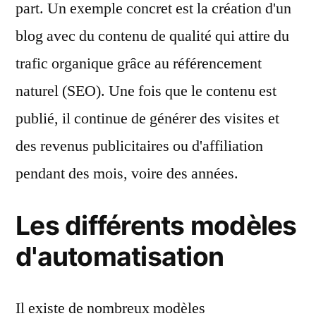
part. Un exemple concret est la création d'un
blog avec du contenu de qualité qui attire du
trafic organique grâce au référencement
naturel (SEO). Une fois que le contenu est
publié, il continue de générer des visites et
des revenus publicitaires ou d'affiliation
pendant des mois, voire des années.
Les différents modèles
d'automatisation
Il existe de nombreux modèles