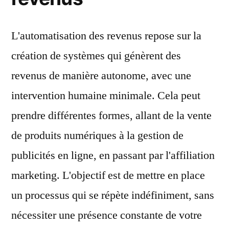
L'automatisation des revenus repose sur la
création de systèmes qui génèrent des
revenus de manière autonome, avec une
intervention humaine minimale. Cela peut
prendre différentes formes, allant de la vente
de produits numériques à la gestion de
publicités en ligne, en passant par l'affiliation
marketing. L'objectif est de mettre en place
un processus qui se répète indéfiniment, sans
nécessiter une présence constante de votre