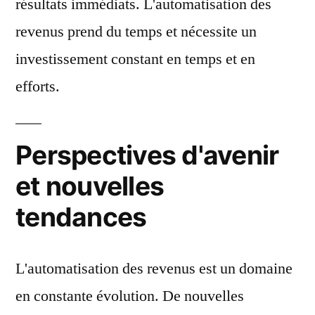
résultats immédiats. L'automatisation des
revenus prend du temps et nécessite un
investissement constant en temps et en
efforts.
Perspectives d'avenir
et nouvelles
tendances
L'automatisation des revenus est un domaine
en constante évolution. De nouvelles