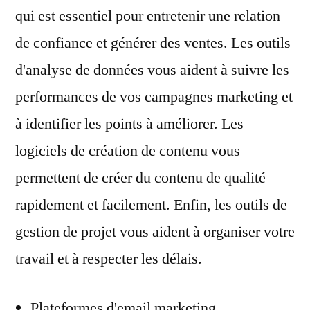
qui est essentiel pour entretenir une relation
de confiance et générer des ventes. Les outils
d'analyse de données vous aident à suivre les
performances de vos campagnes marketing et
à identifier les points à améliorer. Les
logiciels de création de contenu vous
permettent de créer du contenu de qualité
rapidement et facilement. Enfin, les outils de
gestion de projet vous aident à organiser votre
travail et à respecter les délais.
Plateformes d'email marketing