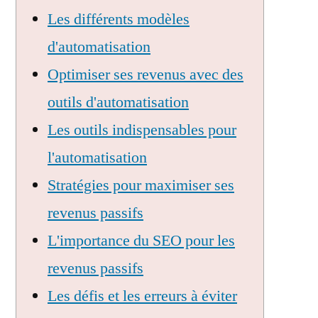
Les différents modèles
simplicité
d'automatisation
Optimiser ses revenus avec des
outils d'automatisation
Les outils indispensables pour
l'automatisation
Stratégies pour maximiser ses
revenus passifs
L'importance du SEO pour les
revenus passifs
Les défis et les erreurs à éviter