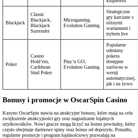
krupierem
Strategiczne
Classic
gry karciane z
Blackjack,
Microgaming,
Blackjack
różnymi
Blackjack
Evolution Gaming
wariantami i
Surrender
trybem live
Popularne
odmiany
Casino
pokera
Hold’em,
Play’n GO,
dostępne
Poker
Caribbean
Evolution Gaming
zarówno w
Stud Poker
wersji
automatycznej,
jak i na żywo
Bonusy i promocje w OscarSpin Casino
Kasyno OscarSpin stawia na atrakcyjne bonusy, które mają na celu
zwiększenie atrakcyjności gry oraz nagradzanie lojalnych
użytkowników. Nowi gracze mogą liczyć na bonus powitalny, który
często obejmuje darmowe spiny oraz bonus od depozytu. Ponadto,
regularne promocje i program lojalnościowy pozwalają na