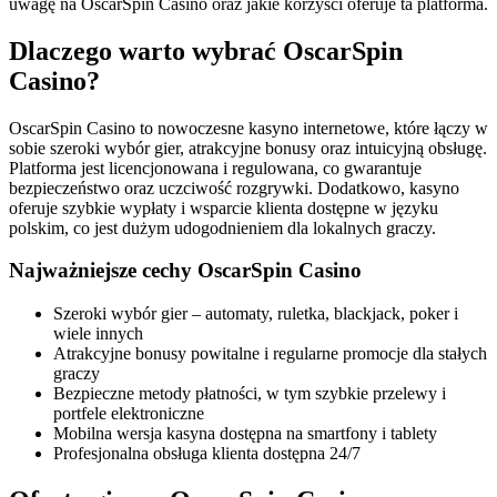
uwagę na OscarSpin Casino oraz jakie korzyści oferuje ta platforma.
Dlaczego warto wybrać OscarSpin
Casino?
OscarSpin Casino to nowoczesne kasyno internetowe, które łączy w
sobie szeroki wybór gier, atrakcyjne bonusy oraz intuicyjną obsługę.
Platforma jest licencjonowana i regulowana, co gwarantuje
bezpieczeństwo oraz uczciwość rozgrywki. Dodatkowo, kasyno
oferuje szybkie wypłaty i wsparcie klienta dostępne w języku
polskim, co jest dużym udogodnieniem dla lokalnych graczy.
Najważniejsze cechy OscarSpin Casino
Szeroki wybór gier – automaty, ruletka, blackjack, poker i
wiele innych
Atrakcyjne bonusy powitalne i regularne promocje dla stałych
graczy
Bezpieczne metody płatności, w tym szybkie przelewy i
portfele elektroniczne
Mobilna wersja kasyna dostępna na smartfony i tablety
Profesjonalna obsługa klienta dostępna 24/7