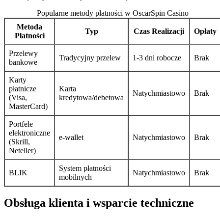
Popularne metody płatności w OscarSpin Casino
Metoda
Typ
Czas Realizacji
Opłaty
Płatności
Przelewy
Tradycyjny przelew
1-3 dni robocze
Brak
bankowe
Karty
płatnicze
Karta
Natychmiastowo
Brak
(Visa,
kredytowa/debetowa
MasterCard)
Portfele
elektroniczne
e-wallet
Natychmiastowo
Brak
(Skrill,
Neteller)
System płatności
BLIK
Natychmiastowo
Brak
mobilnych
Obsługa klienta i wsparcie techniczne