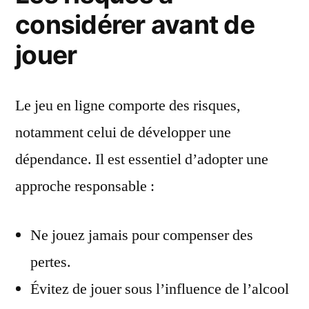
considérer avant de
jouer
Le jeu en ligne comporte des risques,
notamment celui de développer une
dépendance. Il est essentiel d’adopter une
approche responsable :
Ne jouez jamais pour compenser des
pertes.
Évitez de jouer sous l’influence de l’alcool