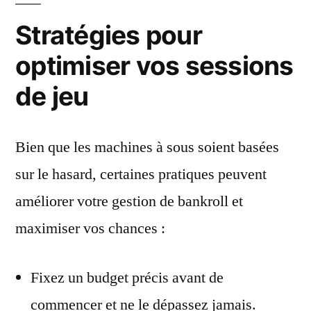
Stratégies pour
optimiser vos sessions
de jeu
Bien que les machines à sous soient basées
sur le hasard, certaines pratiques peuvent
améliorer votre gestion de bankroll et
maximiser vos chances :
Fixez un budget précis avant de
commencer et ne le dépassez jamais.