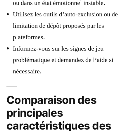
ou dans un état émotionnel instable.
Utilisez les outils d’auto-exclusion ou de
limitation de dépôt proposés par les
plateformes.
Informez-vous sur les signes de jeu
problématique et demandez de l’aide si
nécessaire.
Comparaison des
principales
caractéristiques des