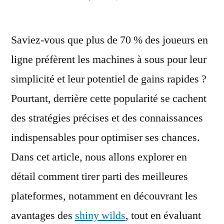
por
Saviez-vous que plus de 70 % des joueurs en
ligne préfèrent les machines à sous pour leur
simplicité et leur potentiel de gains rapides ?
Pourtant, derrière cette popularité se cachent
des stratégies précises et des connaissances
indispensables pour optimiser ses chances.
Dans cet article, nous allons explorer en
détail comment tirer parti des meilleures
plateformes, notamment en découvrant les
avantages des
shiny wilds
, tout en évaluant