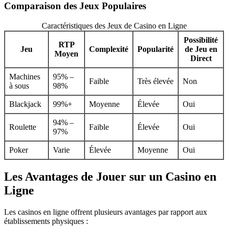
Comparaison des Jeux Populaires
Caractéristiques des Jeux de Casino en Ligne
Possibilité
RTP
Jeu
Complexité
Popularité
de Jeu en
Moyen
Direct
Machines
95% –
Faible
Très élevée
Non
à sous
98%
Blackjack
99%+
Moyenne
Élevée
Oui
94% –
Roulette
Faible
Élevée
Oui
97%
Poker
Varie
Élevée
Moyenne
Oui
Les Avantages de Jouer sur un Casino en
Ligne
Les casinos en ligne offrent plusieurs avantages par rapport aux
établissements physiques :