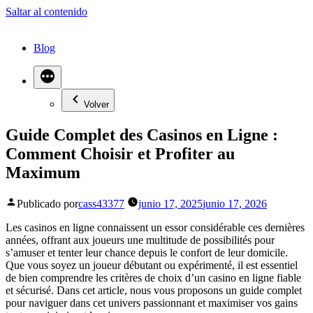
Saltar al contenido
Blog
Volver
Guide Complet des Casinos en Ligne :
Comment Choisir et Profiter au
Maximum
Publicado por
cass43377
junio 17, 2025
junio 17, 2026
Les casinos en ligne connaissent un essor considérable ces dernières
années, offrant aux joueurs une multitude de possibilités pour
s’amuser et tenter leur chance depuis le confort de leur domicile.
Que vous soyez un joueur débutant ou expérimenté, il est essentiel
de bien comprendre les critères de choix d’un casino en ligne fiable
et sécurisé. Dans cet article, nous vous proposons un guide complet
pour naviguer dans cet univers passionnant et maximiser vos gains