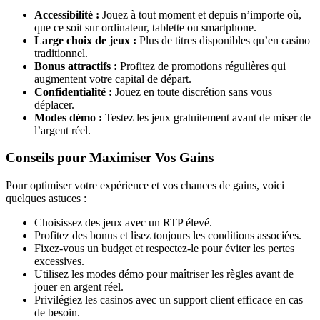
Accessibilité :
Jouez à tout moment et depuis n’importe où,
que ce soit sur ordinateur, tablette ou smartphone.
Large choix de jeux :
Plus de titres disponibles qu’en casino
traditionnel.
Bonus attractifs :
Profitez de promotions régulières qui
augmentent votre capital de départ.
Confidentialité :
Jouez en toute discrétion sans vous
déplacer.
Modes démo :
Testez les jeux gratuitement avant de miser de
l’argent réel.
Conseils pour Maximiser Vos Gains
Pour optimiser votre expérience et vos chances de gains, voici
quelques astuces :
Choisissez des jeux avec un RTP élevé.
Profitez des bonus et lisez toujours les conditions associées.
Fixez-vous un budget et respectez-le pour éviter les pertes
excessives.
Utilisez les modes démo pour maîtriser les règles avant de
jouer en argent réel.
Privilégiez les casinos avec un support client efficace en cas
de besoin.