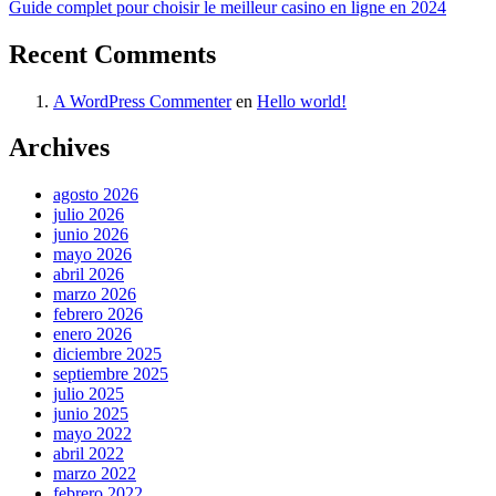
Guide complet pour choisir le meilleur casino en ligne en 2024
Recent Comments
A WordPress Commenter
en
Hello world!
Archives
agosto 2026
julio 2026
junio 2026
mayo 2026
abril 2026
marzo 2026
febrero 2026
enero 2026
diciembre 2025
septiembre 2025
julio 2025
junio 2025
mayo 2022
abril 2022
marzo 2022
febrero 2022