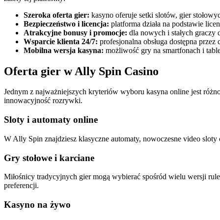
Szeroka oferta gier:
kasyno oferuje setki slotów, gier stołow
Bezpieczeństwo i licencja:
platforma działa na podstawie lice
Atrakcyjne bonusy i promocje:
dla nowych i stałych graczy 
Wsparcie klienta 24/7:
profesjonalna obsługa dostępna przez 
Mobilna wersja kasyna:
możliwość gry na smartfonach i table
Oferta gier w Ally Spin Casino
Jednym z najważniejszych kryteriów wyboru kasyna online jest różn
innowacyjność rozrywki.
Sloty i automaty online
W Ally Spin znajdziesz klasyczne automaty, nowoczesne video sloty
Gry stołowe i karciane
Miłośnicy tradycyjnych gier mogą wybierać spośród wielu wersji rul
preferencji.
Kasyno na żywo