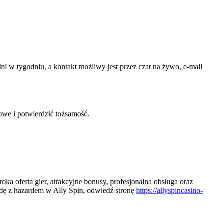
dni w tygodniu, a kontakt możliwy jest przez czat na żywo, e-mail
owe i potwierdzić tożsamość.
ka oferta gier, atrakcyjne bonusy, profesjonalna obsługa oraz
odę z hazardem w Ally Spin, odwiedź stronę
https://allyspincasino-