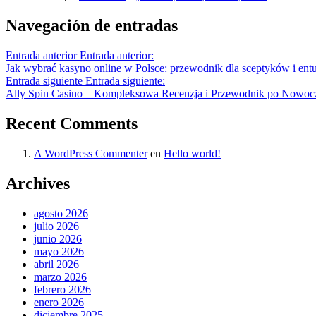
Navegación de entradas
Entrada anterior
Entrada anterior:
Jak wybrać kasyno online w Polsce: przewodnik dla sceptyków i ent
Entrada siguiente
Entrada siguiente:
Ally Spin Casino – Kompleksowa Recenzja i Przewodnik po Nowoc
Recent Comments
A WordPress Commenter
en
Hello world!
Archives
agosto 2026
julio 2026
junio 2026
mayo 2026
abril 2026
marzo 2026
febrero 2026
enero 2026
diciembre 2025