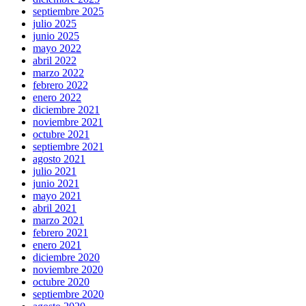
septiembre 2025
julio 2025
junio 2025
mayo 2022
abril 2022
marzo 2022
febrero 2022
enero 2022
diciembre 2021
noviembre 2021
octubre 2021
septiembre 2021
agosto 2021
julio 2021
junio 2021
mayo 2021
abril 2021
marzo 2021
febrero 2021
enero 2021
diciembre 2020
noviembre 2020
octubre 2020
septiembre 2020