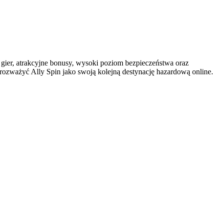
 gier, atrakcyjne bonusy, wysoki poziom bezpieczeństwa oraz
o rozważyć Ally Spin jako swoją kolejną destynację hazardową online.