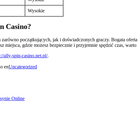
Wysokie
in Casino?
a zarówno początkujących, jak i doświadczonych graczy. Bogata oferta
kasz miejsca, gdzie możesz bezpiecznie i przyjemnie spędzić czas, wart
://ally-spin-casino.net.pl/
.
do en
Uncategorized
ynie Online