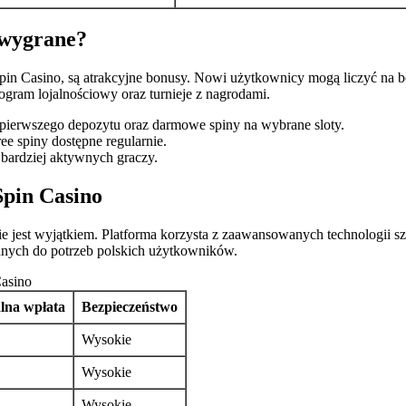
 wygrane?
pin Casino, są atrakcyjne bonusy. Nowi użytkownicy mogą liczyć na b
gram lojalnościowy oraz turnieje z nagrodami.
ierwszego depozytu oraz darmowe spiny na wybrane sloty.
e spiny dostępne regularnie.
jbardziej aktywnych graczy.
Spin Casino
nie jest wyjątkiem. Platforma korzysta z zaawansowanych technologii 
wanych do potrzeb polskich użytkowników.
Casino
lna wpłata
Bezpieczeństwo
Wysokie
Wysokie
Wysokie