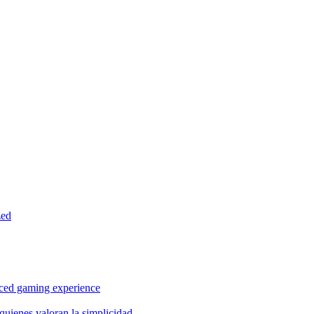
zed
anced gaming experience
quienes valoran la simplicidad