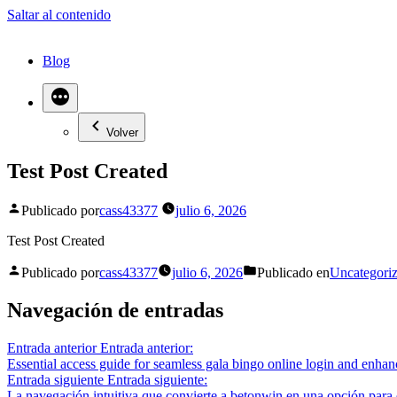
Saltar al contenido
Blog
Volver
Test Post Created
Publicado por
cass43377
julio 6, 2026
Test Post Created
Publicado por
cass43377
julio 6, 2026
Publicado en
Uncategori
Navegación de entradas
Entrada anterior
Entrada anterior:
Essential access guide for seamless gala bingo online login and enh
Entrada siguiente
Entrada siguiente:
La navegación intuitiva que convierte a betonwin en una opción para 