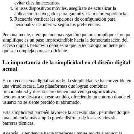
evitar clics innecesarios.
Si usas dispositivos móviles, asegúrate de actualizar la
aplicación o navegador para garantizar la mejor experiencia.
Recuerda verificar las opciones de configuración para
personalizar la interfaz según tus preferencias.
Personalmente, creo que una navegación que no complique sino que
simplifique es un paso imprescindible hacia la democratización del
acceso digital. betonwin demuestra que la tecnología no tiene por
qué ser compleja para ser eficiente.
La importancia de la simplicidad en el diseño digital
actual
En un ecosistema digital saturado, la simplicidad se ha convertido en
una virtud escasa. Las plataformas que logran combinar
funcionalidad y diseño claro tienen una ventaja significativa.
betonwin se destaca en este sentido, ofreciendo un entorno donde el
usuario no se siente perdido ni abrumado.
Esta simplicidad también favorece la accesibilidad, permitiendo que
una audiencia más amplia pueda disfrutar de los servicios sin
barreras técnicas.
Además, la tendencia hacia interfaces limpias ayuda a reducir la