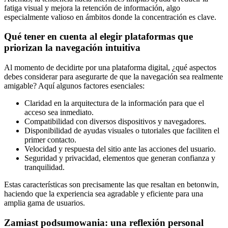
fatiga visual y mejora la retención de información, algo
especialmente valioso en ámbitos donde la concentración es clave.
Qué tener en cuenta al elegir plataformas que
priorizan la navegación intuitiva
Al momento de decidirte por una plataforma digital, ¿qué aspectos
debes considerar para asegurarte de que la navegación sea realmente
amigable? Aquí algunos factores esenciales:
Claridad en la arquitectura de la información para que el
acceso sea inmediato.
Compatibilidad con diversos dispositivos y navegadores.
Disponibilidad de ayudas visuales o tutoriales que faciliten el
primer contacto.
Velocidad y respuesta del sitio ante las acciones del usuario.
Seguridad y privacidad, elementos que generan confianza y
tranquilidad.
Estas características son precisamente las que resaltan en betonwin,
haciendo que la experiencia sea agradable y eficiente para una
amplia gama de usuarios.
Zamiast podsumowania: una reflexión personal