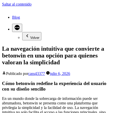
Saltar al contenido
Blog
Volver
La navegación intuitiva que convierte a
betonwin en una opción para quienes
valoran la simplicidad
Publicado por
cass43377
julio 6, 2026
Cómo betonwin redefine la experiencia del usuario
con su diseño sencillo
En un mundo donde la sobrecarga de información puede ser
abrumadora, betonwin se presenta como una plataforma que
privilegia la simplicidad y la facilidad de uso. La navegación
intuitiva no solo facilita el acceso a las funciones principales, sino