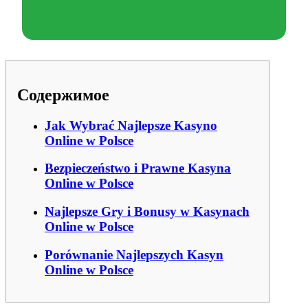
Содержимое
Jak Wybrać Najlepsze Kasyno
Online w Polsce
Bezpieczeństwo i Prawne Kasyna
Online w Polsce
Najlepsze Gry i Bonusy w Kasynach
Online w Polsce
Porównanie Najlepszych Kasyn
Online w Polsce