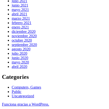
julio 2021
junio 2021
mayo 2021
abril 2021
marzo 2021
febrero 2021
enero 2021
diciembre 2020
noviembre 2020
octubre 2020
septiembre 2020
agosto 2020
julio 2020
junio 2020
mayo 2020
abril 2020
Categories
Computers, Games
Public
Uncategorized
Funciona gracias a WordPress.