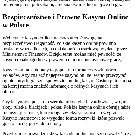
preferencjami i potrzebami, aby znaleźć idealne miejsce do gry.
Bezpieczeństwo i Prawne Kasyna Online
w Polsce
Wybierając kasyno online, należy zwrócić uwagę na
bezpieczeństwo i legalność. Polskie kasyno online powinno
posiadać ważną licencję na działalność hazardową, wydaną przez
Ministerstwo Finansów. Dzięki temu można mieć pewność, że
kasyno działa zgodnie z prawem i chroni dane osobowe graczy.
Kasyno online automaty to popularna forma rozrywki wśród
Polaków. Aby znaleźć najlepsze kasyno online, warto przeczytać
opinie innych graczy i sprawdzić ranking kasyn. Casino pl to strona,
na której można znaleźć informacje o różnych kasynach i ich
ofercie.
Gry kasynowe polska to szeroka oferta gier hazardowych, w tym
sloty, ruletka, blackjack i poker. Polskie kasyna online oferują także
bonusy i promocje, które mogą zwiększyć szanse na wygraną.
Kasyno internetowe to wygodna forma rozrywki, która pozwala
grać o każdej porze dnia i nocy.
Przed zarejestrowaniem się w kasynie online, należy sprawdzić, czy