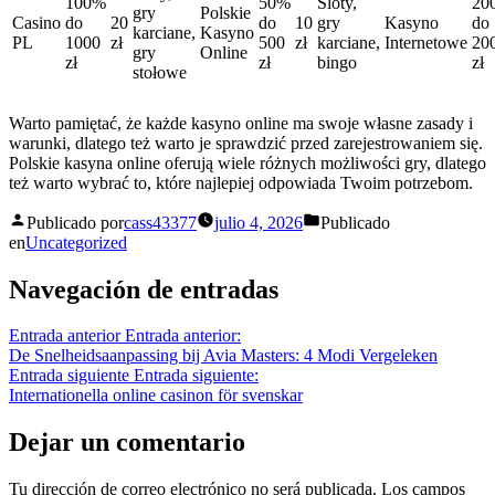
100%
50%
Sloty,
20
gry
Polskie
Casino
do
20
do
10
gry
Kasyno
do
karciane,
Kasyno
PL
1000
zł
500
zł
karciane,
Internetowe
20
gry
Online
zł
zł
bingo
zł
stołowe
Warto pamiętać, że każde kasyno online ma swoje własne zasady i
warunki, dlatego też warto je sprawdzić przed zarejestrowaniem się.
Polskie kasyna online oferują wiele różnych możliwości gry, dlatego
też warto wybrać to, które najlepiej odpowiada Twoim potrzebom.
Publicado por
cass43377
julio 4, 2026
Publicado
en
Uncategorized
Navegación de entradas
Entrada anterior
Entrada anterior:
De Snelheidsaanpassing bij Avia Masters: 4 Modi Vergeleken
Entrada siguiente
Entrada siguiente:
Internationella online casinon för svenskar
Dejar un comentario
Tu dirección de correo electrónico no será publicada.
Los campos