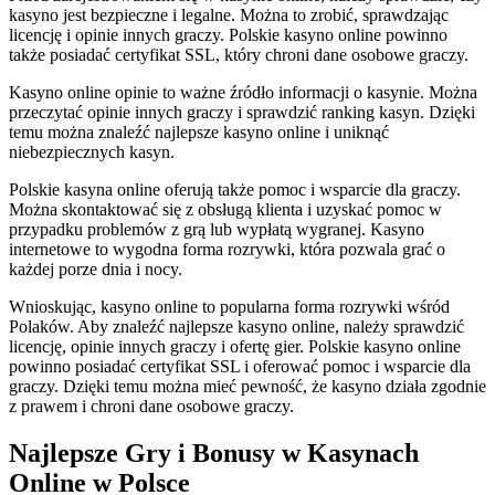
kasyno jest bezpieczne i legalne. Można to zrobić, sprawdzając
licencję i opinie innych graczy. Polskie kasyno online powinno
także posiadać certyfikat SSL, który chroni dane osobowe graczy.
Kasyno online opinie to ważne źródło informacji o kasynie. Można
przeczytać opinie innych graczy i sprawdzić ranking kasyn. Dzięki
temu można znaleźć najlepsze kasyno online i uniknąć
niebezpiecznych kasyn.
Polskie kasyna online oferują także pomoc i wsparcie dla graczy.
Można skontaktować się z obsługą klienta i uzyskać pomoc w
przypadku problemów z grą lub wypłatą wygranej. Kasyno
internetowe to wygodna forma rozrywki, która pozwala grać o
każdej porze dnia i nocy.
Wnioskując, kasyno online to popularna forma rozrywki wśród
Polaków. Aby znaleźć najlepsze kasyno online, należy sprawdzić
licencję, opinie innych graczy i ofertę gier. Polskie kasyno online
powinno posiadać certyfikat SSL i oferować pomoc i wsparcie dla
graczy. Dzięki temu można mieć pewność, że kasyno działa zgodnie
z prawem i chroni dane osobowe graczy.
Najlepsze Gry i Bonusy w Kasynach
Online w Polsce