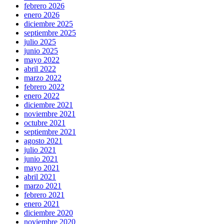
febrero 2026
enero 2026
diciembre 2025
septiembre 2025
julio 2025
junio 2025
mayo 2022
abril 2022
marzo 2022
febrero 2022
enero 2022
diciembre 2021
noviembre 2021
octubre 2021
septiembre 2021
agosto 2021
julio 2021
junio 2021
mayo 2021
abril 2021
marzo 2021
febrero 2021
enero 2021
diciembre 2020
noviembre 2020