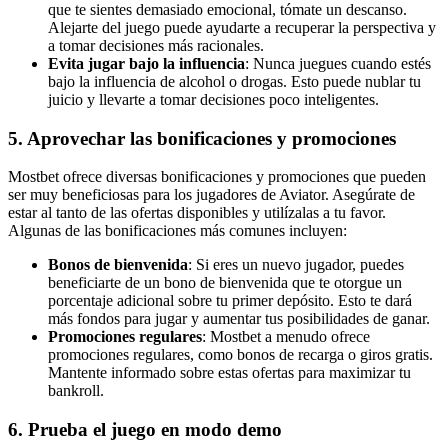
que te sientes demasiado emocional, tómate un descanso.
Alejarte del juego puede ayudarte a recuperar la perspectiva y
a tomar decisiones más racionales.
Evita jugar bajo la influencia
: Nunca juegues cuando estés
bajo la influencia de alcohol o drogas. Esto puede nublar tu
juicio y llevarte a tomar decisiones poco inteligentes.
5. Aprovechar las bonificaciones y promociones
Mostbet ofrece diversas bonificaciones y promociones que pueden
ser muy beneficiosas para los jugadores de Aviator. Asegúrate de
estar al tanto de las ofertas disponibles y utilízalas a tu favor.
Algunas de las bonificaciones más comunes incluyen:
Bonos de bienvenida
: Si eres un nuevo jugador, puedes
beneficiarte de un bono de bienvenida que te otorgue un
porcentaje adicional sobre tu primer depósito. Esto te dará
más fondos para jugar y aumentar tus posibilidades de ganar.
Promociones regulares
: Mostbet a menudo ofrece
promociones regulares, como bonos de recarga o giros gratis.
Mantente informado sobre estas ofertas para maximizar tu
bankroll.
6. Prueba el juego en modo demo