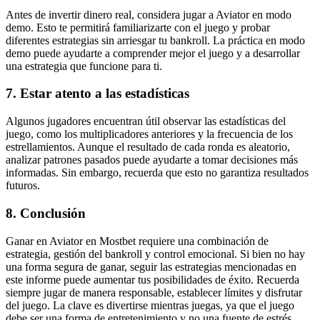
Antes de invertir dinero real, considera jugar a Aviator en modo
demo. Esto te permitirá familiarizarte con el juego y probar
diferentes estrategias sin arriesgar tu bankroll. La práctica en modo
demo puede ayudarte a comprender mejor el juego y a desarrollar
una estrategia que funcione para ti.
7. Estar atento a las estadísticas
Algunos jugadores encuentran útil observar las estadísticas del
juego, como los multiplicadores anteriores y la frecuencia de los
estrellamientos. Aunque el resultado de cada ronda es aleatorio,
analizar patrones pasados puede ayudarte a tomar decisiones más
informadas. Sin embargo, recuerda que esto no garantiza resultados
futuros.
8. Conclusión
Ganar en Aviator en Mostbet requiere una combinación de
estrategia, gestión del bankroll y control emocional. Si bien no hay
una forma segura de ganar, seguir las estrategias mencionadas en
este informe puede aumentar tus posibilidades de éxito. Recuerda
siempre jugar de manera responsable, establecer límites y disfrutar
del juego. La clave es divertirse mientras juegas, ya que el juego
debe ser una forma de entretenimiento y no una fuente de estrés.