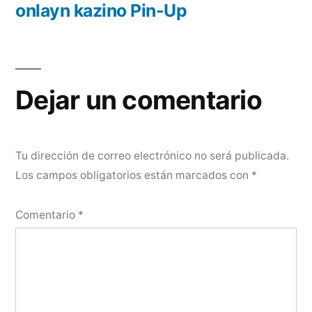
onlayn kazino Pin-Up
Dejar un comentario
Tu dirección de correo electrónico no será publicada.
Los campos obligatorios están marcados con
*
Comentario
*