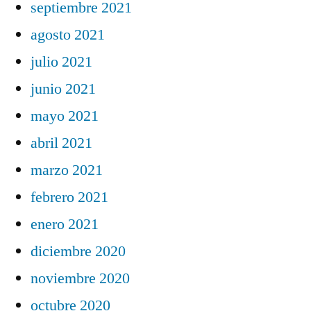
septiembre 2021
agosto 2021
julio 2021
junio 2021
mayo 2021
abril 2021
marzo 2021
febrero 2021
enero 2021
diciembre 2020
noviembre 2020
octubre 2020