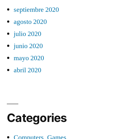
septiembre 2020
agosto 2020
julio 2020
junio 2020
mayo 2020
abril 2020
Categories
Computers, Games