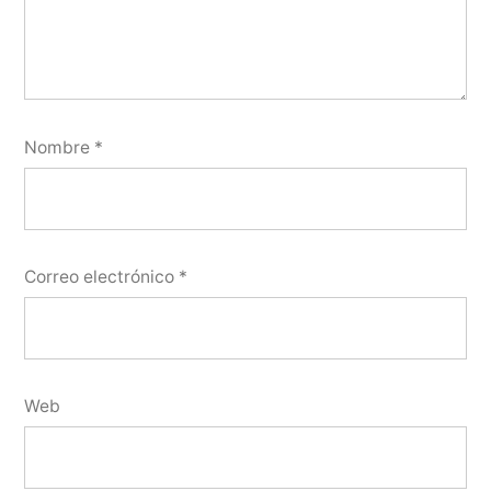
Nombre
*
Correo electrónico
*
Web