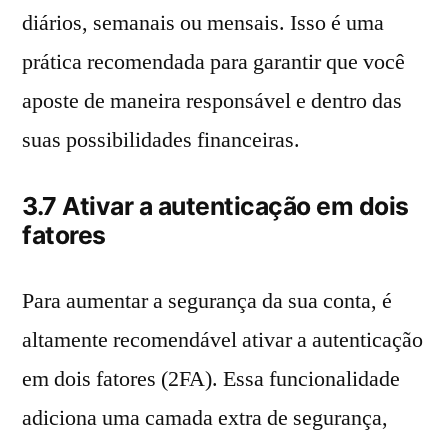
diários, semanais ou mensais. Isso é uma
prática recomendada para garantir que você
aposte de maneira responsável e dentro das
suas possibilidades financeiras.
3.7 Ativar a autenticação em dois
fatores
Para aumentar a segurança da sua conta, é
altamente recomendável ativar a autenticação
em dois fatores (2FA). Essa funcionalidade
adiciona uma camada extra de segurança,