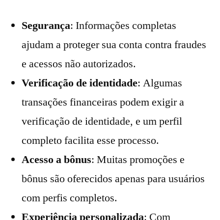
Segurança
: Informações completas
ajudam a proteger sua conta contra fraudes
e acessos não autorizados.
Verificação de identidade
: Algumas
transações financeiras podem exigir a
verificação de identidade, e um perfil
completo facilita esse processo.
Acesso a bônus
: Muitas promoções e
bônus são oferecidos apenas para usuários
com perfis completos.
Experiência personalizada
: Com