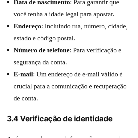
Data de nascimento
: Para garantir que
você tenha a idade legal para apostar.
Endereço
: Incluindo rua, número, cidade,
estado e código postal.
Número de telefone
: Para verificação e
segurança da conta.
E-mail
: Um endereço de e-mail válido é
crucial para a comunicação e recuperação
de conta.
3.4 Verificação de identidade