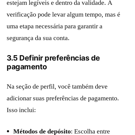
estejam legíveis e dentro da validade. A
verificação pode levar algum tempo, mas é
uma etapa necessária para garantir a
segurança da sua conta.
3.5 Definir preferências de
pagamento
Na seção de perfil, você também deve
adicionar suas preferências de pagamento.
Isso inclui:
Métodos de depósito
: Escolha entre