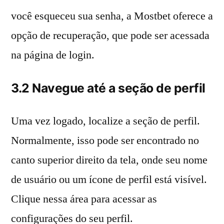
você esqueceu sua senha, a Mostbet oferece a
opção de recuperação, que pode ser acessada
na página de login.
3.2 Navegue até a seção de perfil
Uma vez logado, localize a seção de perfil.
Normalmente, isso pode ser encontrado no
canto superior direito da tela, onde seu nome
de usuário ou um ícone de perfil está visível.
Clique nessa área para acessar as
configurações do seu perfil.