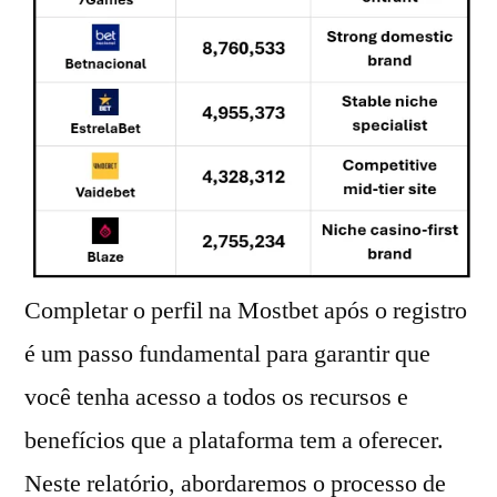
Completar o perfil na Mostbet após o registro
é um passo fundamental para garantir que
você tenha acesso a todos os recursos e
benefícios que a plataforma tem a oferecer.
Neste relatório, abordaremos o processo de