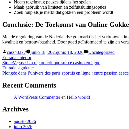
Neem regelmatig pauzes tijdens het spelen
Maak gebruik van limieten en zelfuitsluitingsopties
Zoek hulp als je merkt dat gokken een probleem wordt
Conclusie: De Toekomst van Online Gokke
Met de regulering van de Nederlandse gokmarkt is het vertrouwen in 
kwaliteit en betrouwbaarheid. Door goed geïnformeerd te zijn en vera
Publicado
Publicado
cass43377
junio 18, 2025
junio 18, 2026
Uncategorized
por
en
Navegación
Entrada
Entrada anterior
anterior:
StoneVegas : Un regard critique sur ce casino en ligne
de
Entrada
Entrada siguiente
entradas
siguiente:
Plongée dans l’univers des paris sportifs en ligne : entre passion et sc
Recent Comments
A WordPress Commenter
en
Hello world!
Archives
agosto 2026
julio 2026