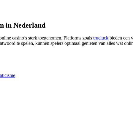
n in Nederland
online casino’s sterk toegenomen. Platforms zoals
trueluck
bieden een ve
ntwoord te spelen, kunnen spelers optimaal genieten van alles wat onlin
epticisme