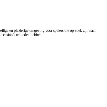
ilige en plezierige omgeving voor spelers die op zoek zijn naar
e casino’s te bieden hebben.