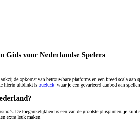
n Gids voor Nederlandse Spelers
 dankzij de opkomst van betrouwbare platforms en een breed scala aan s
 hierin uitblinkt is
trueluck
, waar je een gevarieerd aanbod aan spelle
ederland?
asino’s. De toegankelijkheid is een van de grootste pluspunten: je kunt 
len extra leuk maken.