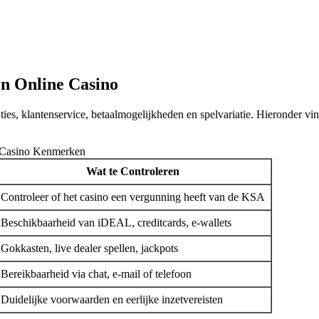
en Online Casino
enties, klantenservice, betaalmogelijkheden en spelvariatie. Hieronder vin
e Casino Kenmerken
Wat te Controleren
Controleer of het casino een vergunning heeft van de KSA
Beschikbaarheid van iDEAL, creditcards, e-wallets
Gokkasten, live dealer spellen, jackpots
Bereikbaarheid via chat, e-mail of telefoon
Duidelijke voorwaarden en eerlijke inzetvereisten