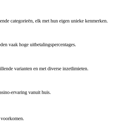
illende categorieën, elk met hun eigen unieke kenmerken.
den vaak hoge uitbetalingspercentages.
illende varianten en met diverse inzetlimieten.
asino-ervaring vanuit huis.
e voorkomen.