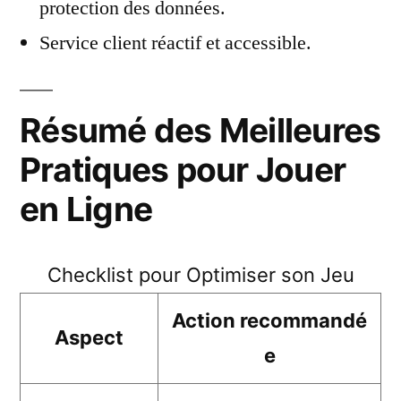
protection des données.
Service client réactif et accessible.
Résumé des Meilleures
Pratiques pour Jouer
en Ligne
Checklist pour Optimiser son Jeu
Action recommandé
Aspect
e