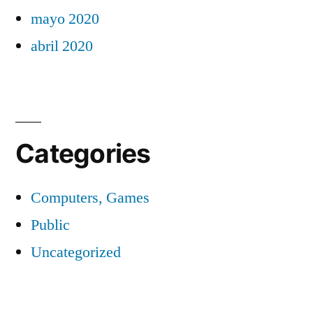
mayo 2020
abril 2020
Categories
Computers, Games
Public
Uncategorized