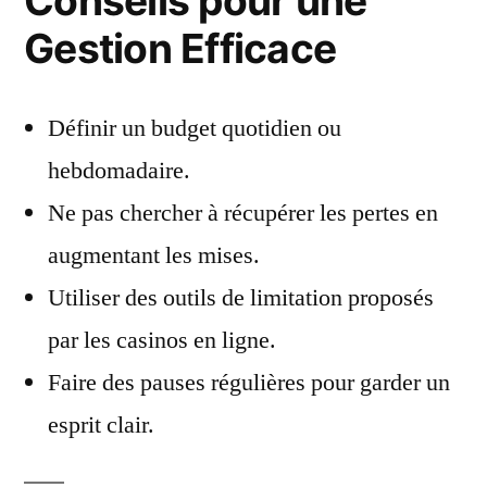
Conseils pour une
Gestion Efficace
Définir un budget quotidien ou
hebdomadaire.
Ne pas chercher à récupérer les pertes en
augmentant les mises.
Utiliser des outils de limitation proposés
par les casinos en ligne.
Faire des pauses régulières pour garder un
esprit clair.