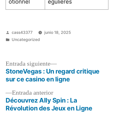
otionnel
égulières
Publicado
cass43377
junio 18, 2025
por
Publicado
Uncategorized
en
Entrada
Entrada siguiente
siguiente:
StoneVegas : Un regard critique
Navegación
sur ce casino en ligne
de
Entrada
Entrada anterior
entradas
anterior:
Découvrez Ally Spin : La
Révolution des Jeux en Ligne