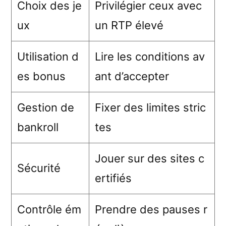
Choix des je
Privilégier ceux avec
ux
un RTP élevé
Utilisation d
Lire les conditions av
es bonus
ant d’accepter
Gestion de
Fixer des limites stric
bankroll
tes
Jouer sur des sites c
Sécurité
ertifiés
Contrôle ém
Prendre des pauses r