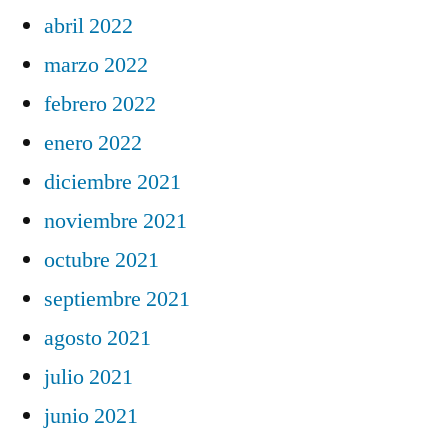
abril 2022
marzo 2022
febrero 2022
enero 2022
diciembre 2021
noviembre 2021
octubre 2021
septiembre 2021
agosto 2021
julio 2021
junio 2021