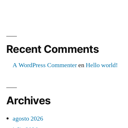
Recent Comments
A WordPress Commenter
en
Hello world!
Archives
agosto 2026