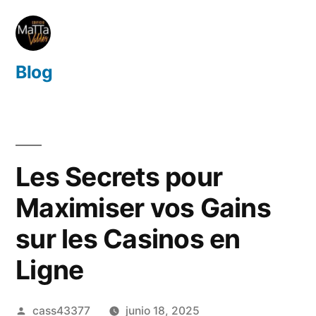
Saltar
al
contenido
Blog
Les Secrets pour
Maximiser vos Gains
sur les Casinos en
Ligne
Publicado
cass43377
junio 18, 2025