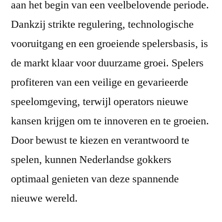
aan het begin van een veelbelovende periode.
Dankzij strikte regulering, technologische
vooruitgang en een groeiende spelersbasis, is
de markt klaar voor duurzame groei. Spelers
profiteren van een veilige en gevarieerde
speelomgeving, terwijl operators nieuwe
kansen krijgen om te innoveren en te groeien.
Door bewust te kiezen en verantwoord te
spelen, kunnen Nederlandse gokkers
optimaal genieten van deze spannende
nieuwe wereld.