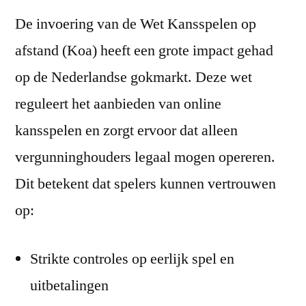
De invoering van de Wet Kansspelen op
afstand (Koa) heeft een grote impact gehad
op de Nederlandse gokmarkt. Deze wet
reguleert het aanbieden van online
kansspelen en zorgt ervoor dat alleen
vergunninghouders legaal mogen opereren.
Dit betekent dat spelers kunnen vertrouwen
op:
Strikte controles op eerlijk spel en
uitbetalingen