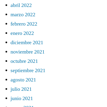
abril 2022
marzo 2022
febrero 2022
enero 2022
diciembre 2021
noviembre 2021
octubre 2021
septiembre 2021
agosto 2021
julio 2021
junio 2021