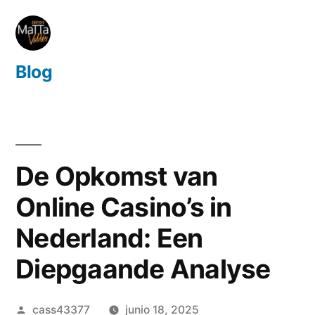
Saltar
al
contenido
Blog
De Opkomst van
Online Casino’s in
Nederland: Een
Diepgaande Analyse
Publicado
cass43377
junio 18, 2025