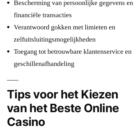
Bescherming van persoonlijke gegevens en
financiële transacties
Verantwoord gokken met limieten en
zelfuitsluitingsmogelijkheden
Toegang tot betrouwbare klantenservice en
geschillenafhandeling
Tips voor het Kiezen
van het Beste Online
Casino