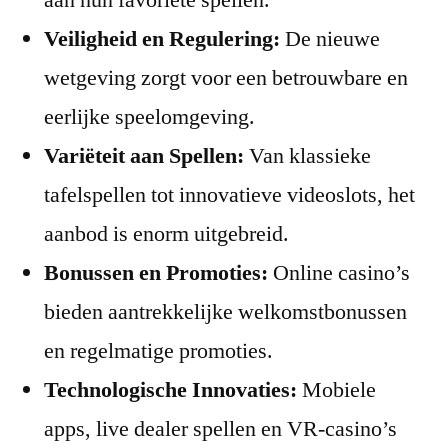
Veiligheid en Regulering:
De nieuwe
wetgeving zorgt voor een betrouwbare en
eerlijke speelomgeving.
Variëteit aan Spellen:
Van klassieke
tafelspellen tot innovatieve videoslots, het
aanbod is enorm uitgebreid.
Bonussen en Promoties:
Online casino’s
bieden aantrekkelijke welkomstbonussen
en regelmatige promoties.
Technologische Innovaties:
Mobiele
apps, live dealer spellen en VR-casino’s