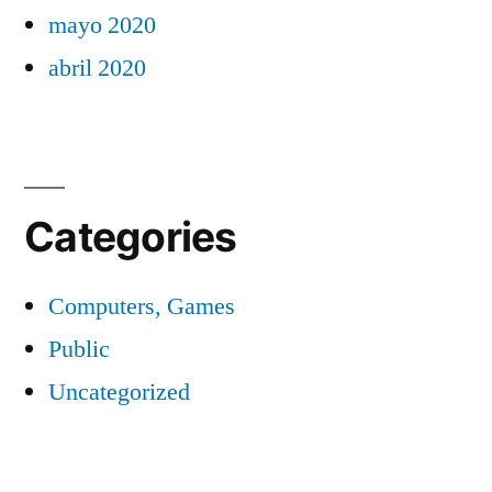
mayo 2020
abril 2020
Categories
Computers, Games
Public
Uncategorized