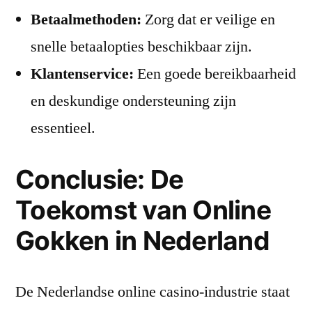
Betaalmethoden:
Zorg dat er veilige en
snelle betaalopties beschikbaar zijn.
Klantenservice:
Een goede bereikbaarheid
en deskundige ondersteuning zijn
essentieel.
Conclusie: De
Toekomst van Online
Gokken in Nederland
De Nederlandse online casino-industrie staat