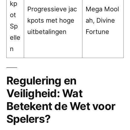
kp
Progressieve jac
Mega Mool
ot
kpots met hoge
ah, Divine
Sp
uitbetalingen
Fortune
elle
n
Regulering en
Veiligheid: Wat
Betekent de Wet voor
Spelers?