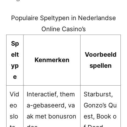
Populaire Speltypen in Nederlandse
Online Casino’s
Sp
elt
Voorbeeld
Kenmerken
yp
spellen
e
Vid
Interactief, them
Starburst,
eo
a-gebaseerd, va
Gonzo’s Qu
slo
ak met bonusron
est, Book o