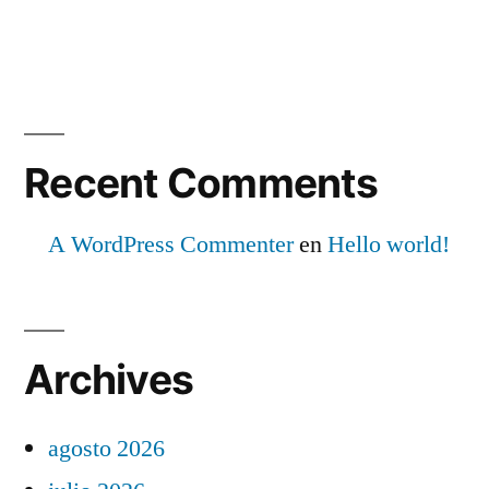
Recent Comments
A WordPress Commenter
en
Hello world!
Archives
agosto 2026