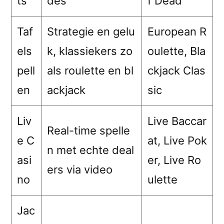
ts
des
f Dead
Taf
Strategie en gelu
European R
els
k, klassiekers zo
oulette, Bla
pell
als roulette en bl
ckjack Clas
en
ackjack
sic
Liv
Live Baccar
Real-time spelle
e C
at, Live Pok
n met echte deal
asi
er, Live Ro
ers via video
no
ulette
Jac