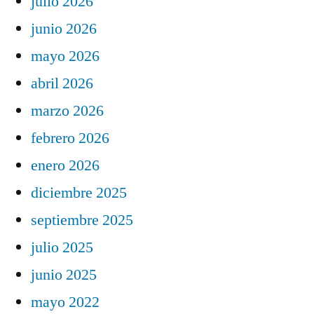
julio 2026
junio 2026
mayo 2026
abril 2026
marzo 2026
febrero 2026
enero 2026
diciembre 2025
septiembre 2025
julio 2025
junio 2025
mayo 2022