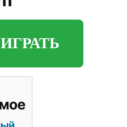
ИГРАТЬ
мое
ный