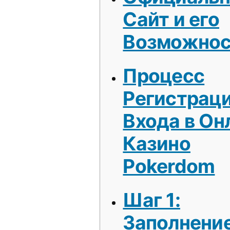
Сайт и его
Возможнос
Процесс
Регистраци
Входа в Он
Казино
Pokerdom
Шаг 1:
Заполнени