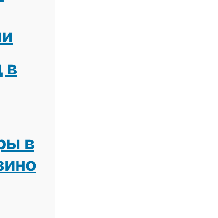
ии
 в
ры в
зино