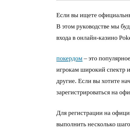
Если вы ищете официальны
В этом руководстве мы бу
входа в онлайн-казино Pok
покердом
– это популярное
игрокам широкий спектр иг
другие. Если вы хотите на
зарегистрироваться на оф
Для регистрации на офици
выполнить несколько шаго