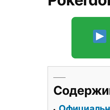
Содержи
Официаль