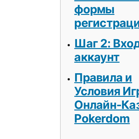
формы
регистрац
Шаг 2: Вход
аккаунт
Правила и
Условия Иг
Онлайн-Ка
Pokerdom