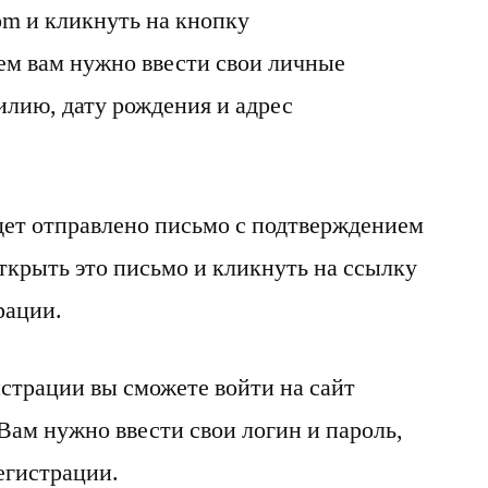
m и кликнуть на кнопку
тем вам нужно ввести свои личные
илию, дату рождения и адрес
дет отправлено письмо с подтверждением
ткрыть это письмо и кликнуть на ссылку
рации.
страции вы сможете войти на сайт
 Вам нужно ввести свои логин и пароль,
егистрации.