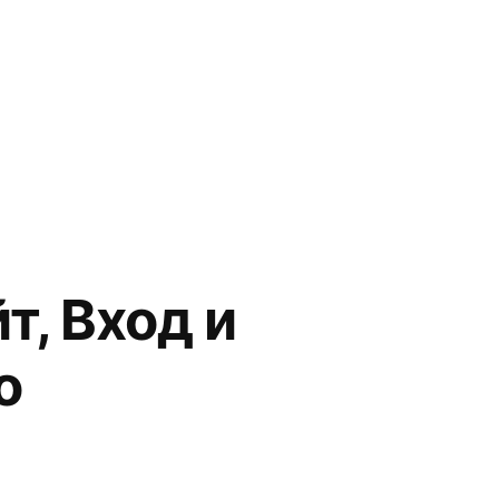
, Вход и
о