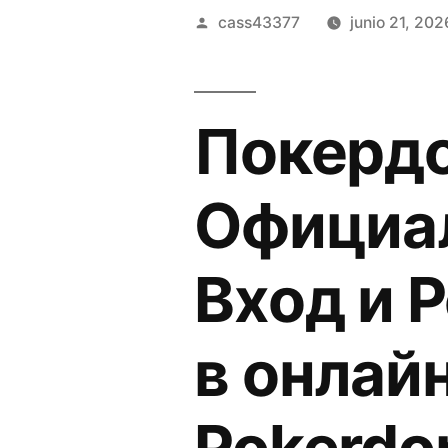
Publicado
cass43377
junio 21, 202
por
Покерд
Официал
Вход и 
в онлай
Pokerd