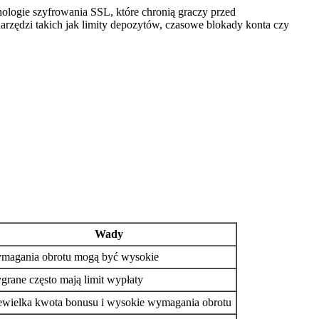
ologie szyfrowania SSL, które chronią graczy przed
narzędzi takich jak limity depozytów, czasowe blokady konta czy
Wady
magania obrotu mogą być wysokie
grane często mają limit wypłaty
ewielka kwota bonusu i wysokie wymagania obrotu