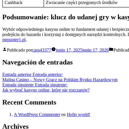
Cashback
Zwracanie części przegranych środków
Podsumowanie: klucz do udanej gry w kasy
Wybór odpowiedniego kasyna online to fundament udanej i bezpieczne
podejściu do hazardu i korzystaj z dostępnych narzędzi kontrolnych.
mrpunter1.pl
.
Publicado por
cass43377
junio 17, 2025
junio 17, 2026
Publica
Navegación de entradas
Entrada anterior
Entrada anterior:
Malina Casino – Nowy Gracz na Polskim Rynku Hazardowym
Entrada siguiente
Entrada siguiente:
Jak wybrać kasyno online, które nie rozczaruje?
Recent Comments
A WordPress Commenter
en
Hello world!
Archives