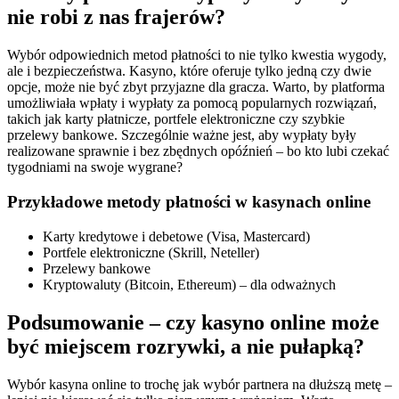
nie robi z nas frajerów?
Wybór odpowiednich metod płatności to nie tylko kwestia wygody,
ale i bezpieczeństwa. Kasyno, które oferuje tylko jedną czy dwie
opcje, może nie być zbyt przyjazne dla gracza. Warto, by platforma
umożliwiała wpłaty i wypłaty za pomocą popularnych rozwiązań,
takich jak karty płatnicze, portfele elektroniczne czy szybkie
przelewy bankowe. Szczególnie ważne jest, aby wypłaty były
realizowane sprawnie i bez zbędnych opóźnień – bo kto lubi czekać
tygodniami na swoje wygrane?
Przykładowe metody płatności w kasynach online
Karty kredytowe i debetowe (Visa, Mastercard)
Portfele elektroniczne (Skrill, Neteller)
Przelewy bankowe
Kryptowaluty (Bitcoin, Ethereum) – dla odważnych
Podsumowanie – czy kasyno online może
być miejscem rozrywki, a nie pułapką?
Wybór kasyna online to trochę jak wybór partnera na dłuższą metę –