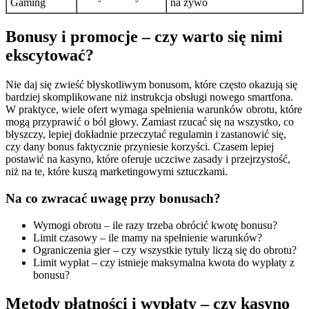
Gaming
na żywo
Bonusy i promocje – czy warto się nimi
ekscytować?
Nie daj się zwieść błyskotliwym bonusom, które często okazują się
bardziej skomplikowane niż instrukcja obsługi nowego smartfona.
W praktyce, wiele ofert wymaga spełnienia warunków obrotu, które
mogą przyprawić o ból głowy. Zamiast rzucać się na wszystko, co
błyszczy, lepiej dokładnie przeczytać regulamin i zastanowić się,
czy dany bonus faktycznie przyniesie korzyści. Czasem lepiej
postawić na kasyno, które oferuje uczciwe zasady i przejrzystość,
niż na te, które kuszą marketingowymi sztuczkami.
Na co zwracać uwagę przy bonusach?
Wymogi obrotu – ile razy trzeba obrócić kwotę bonusu?
Limit czasowy – ile mamy na spełnienie warunków?
Ograniczenia gier – czy wszystkie tytuły liczą się do obrotu?
Limit wypłat – czy istnieje maksymalna kwota do wypłaty z
bonusu?
Metody płatności i wypłaty – czy kasyno