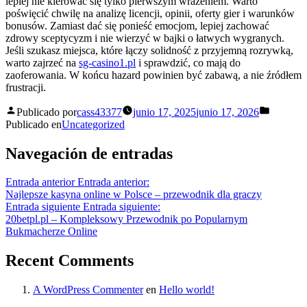
lepiej nie kierować się tylko pierwszym wrażeniem. Warto
poświęcić chwilę na analizę licencji, opinii, oferty gier i warunków
bonusów. Zamiast dać się ponieść emocjom, lepiej zachować
zdrowy sceptycyzm i nie wierzyć w bajki o łatwych wygranych.
Jeśli szukasz miejsca, które łączy solidność z przyjemną rozrywką,
warto zajrzeć na
sg-casino1.pl
i sprawdzić, co mają do
zaoferowania. W końcu hazard powinien być zabawą, a nie źródłem
frustracji.
Publicado por
cass43377
junio 17, 2025
junio 17, 2026
Publicado en
Uncategorized
Navegación de entradas
Entrada anterior
Entrada anterior:
Najlepsze kasyna online w Polsce – przewodnik dla graczy
Entrada siguiente
Entrada siguiente:
20betpl.pl – Kompleksowy Przewodnik po Popularnym
Bukmacherze Online
Recent Comments
A WordPress Commenter
en
Hello world!