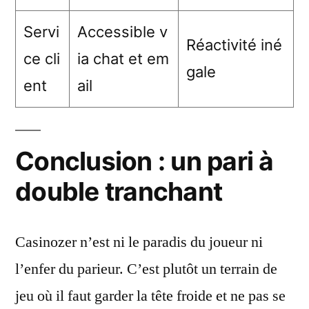
Servi
Accessible v
Réactivité iné
ce cli
ia chat et em
gale
ent
ail
Conclusion : un pari à
double tranchant
Casinozer n’est ni le paradis du joueur ni
l’enfer du parieur. C’est plutôt un terrain de
jeu où il faut garder la tête froide et ne pas se