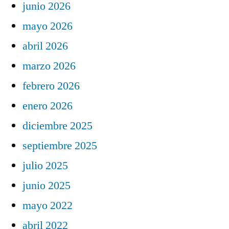
junio 2026
mayo 2026
abril 2026
marzo 2026
febrero 2026
enero 2026
diciembre 2025
septiembre 2025
julio 2025
junio 2025
mayo 2022
abril 2022