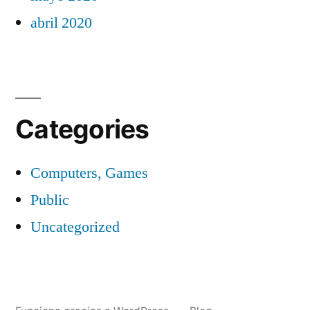
abril 2020
Categories
Computers, Games
Public
Uncategorized