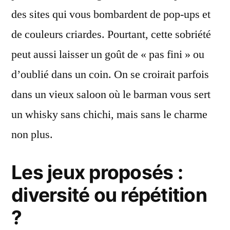
des sites qui vous bombardent de pop-ups et
de couleurs criardes. Pourtant, cette sobriété
peut aussi laisser un goût de « pas fini » ou
d’oublié dans un coin. On se croirait parfois
dans un vieux saloon où le barman vous sert
un whisky sans chichi, mais sans le charme
non plus.
Les jeux proposés :
diversité ou répétition
?