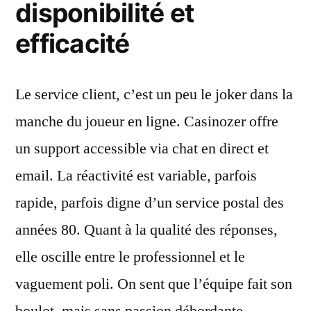
disponibilité et
efficacité
Le service client, c’est un peu le joker dans la
manche du joueur en ligne. Casinozer offre
un support accessible via chat en direct et
email. La réactivité est variable, parfois
rapide, parfois digne d’un service postal des
années 80. Quant à la qualité des réponses,
elle oscille entre le professionnel et le
vaguement poli. On sent que l’équipe fait son
boulot, mais sans passion débordante.