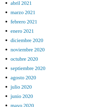
abril 2021
marzo 2021
febrero 2021
enero 2021
diciembre 2020
noviembre 2020
octubre 2020
septiembre 2020
agosto 2020
julio 2020
junio 2020
mayo 2020