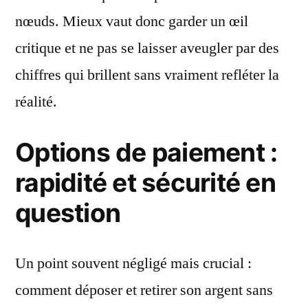
nœuds. Mieux vaut donc garder un œil
critique et ne pas se laisser aveugler par des
chiffres qui brillent sans vraiment refléter la
réalité.
Options de paiement :
rapidité et sécurité en
question
Un point souvent négligé mais crucial :
comment déposer et retirer son argent sans