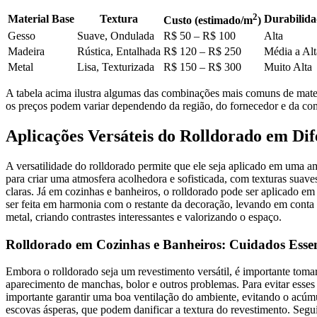
2
Material Base
Textura
Durabilida
Custo (estimado/m
)
Gesso
Suave, Ondulada
R$ 50 – R$ 100
Alta
Madeira
Rústica, Entalhada
R$ 120 – R$ 250
Média a Alt
Metal
Lisa, Texturizada
R$ 150 – R$ 300
Muito Alta
A tabela acima ilustra algumas das combinações mais comuns de materi
os preços podem variar dependendo da região, do fornecedor e da co
Aplicações Versáteis do Rolldorado em Di
A versatilidade do rolldorado permite que ele seja aplicado em uma amp
para criar uma atmosfera acolhedora e sofisticada, com texturas suave
claras. Já em cozinhas e banheiros, o rolldorado pode ser aplicado em
ser feita em harmonia com o restante da decoração, levando em conta 
metal, criando contrastes interessantes e valorizando o espaço.
Rolldorado em Cozinhas e Banheiros: Cuidados Essen
Embora o rolldorado seja um revestimento versátil, é importante toma
aparecimento de manchas, bolor e outros problemas. Para evitar esses
importante garantir uma boa ventilação do ambiente, evitando o acúmu
escovas ásperas, que podem danificar a textura do revestimento. Segui