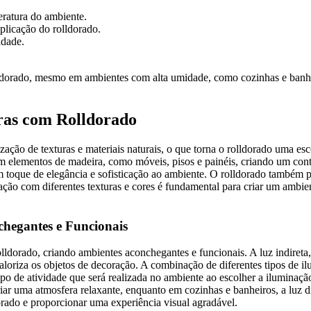
eratura do ambiente.
plicação do rolldorado.
idade.
olldorado, mesmo em ambientes com alta umidade, como cozinhas e banh
ras com Rolldorado
zação de texturas e materiais naturais, o que torna o rolldorado uma es
elementos de madeira, como móveis, pisos e painéis, criando um contra
m toque de elegância e sofisticação ao ambiente. O rolldorado também 
ção com diferentes texturas e cores é fundamental para criar um ambiente
hegantes e Funcionais
orado, criando ambientes aconchegantes e funcionais. A luz indireta, p
 valoriza os objetos de decoração. A combinação de diferentes tipos de 
o de atividade que será realizada no ambiente ao escolher a iluminação
riar uma atmosfera relaxante, enquanto em cozinhas e banheiros, a luz d
orado e proporcionar uma experiência visual agradável.