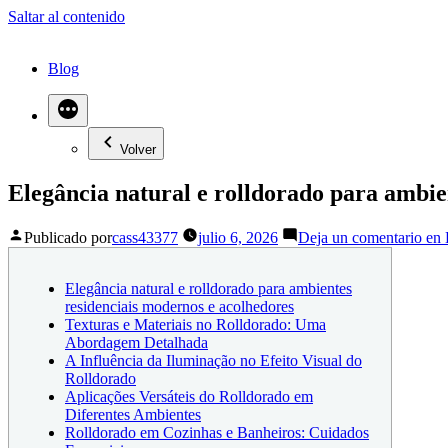
Saltar al contenido
Blog
Volver
Elegância natural e rolldorado para ambie
Publicado por
cass43377
julio 6, 2026
Deja un comentario
en E
Elegância natural e rolldorado para ambientes
residenciais modernos e acolhedores
Texturas e Materiais no Rolldorado: Uma
Abordagem Detalhada
A Influência da Iluminação no Efeito Visual do
Rolldorado
Aplicações Versáteis do Rolldorado em
Diferentes Ambientes
Rolldorado em Cozinhas e Banheiros: Cuidados