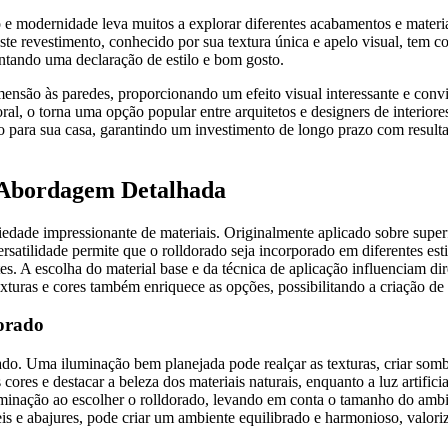
e modernidade leva muitos a explorar diferentes acabamentos e materia
 Este revestimento, conhecido por sua textura única e apelo visual, te
ntando uma declaração de estilo e bom gosto.
ensão às paredes, proporcionando um efeito visual interessante e convi
l, o torna uma opção popular entre arquitetos e designers de interiore
to para sua casa, garantindo um investimento de longo prazo com result
a Abordagem Detalhada
edade impressionante de materiais. Originalmente aplicado sobre superf
atilidade permite que o rolldorado seja incorporado em diferentes esti
ntes. A escolha do material base e da técnica de aplicação influenciam di
xturas e cores também enriquece as opções, possibilitando a criação de 
dorado
o. Uma iluminação bem planejada pode realçar as texturas, criar sombr
ores e destacar a beleza dos materiais naturais, enquanto a luz artifici
uminação ao escolher o rolldorado, levando em conta o tamanho do ambi
veis e abajures, pode criar um ambiente equilibrado e harmonioso, valor