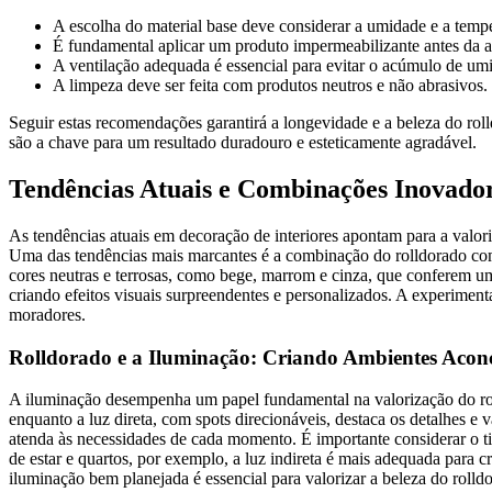
A escolha do material base deve considerar a umidade e a temp
É fundamental aplicar um produto impermeabilizante antes da a
A ventilação adequada é essencial para evitar o acúmulo de um
A limpeza deve ser feita com produtos neutros e não abrasivos.
Seguir estas recomendações garantirá a longevidade e a beleza do r
são a chave para um resultado duradouro e esteticamente agradável.
Tendências Atuais e Combinações Inovado
As tendências atuais em decoração de interiores apontam para a valori
Uma das tendências mais marcantes é a combinação do rolldorado com 
cores neutras e terrosas, como bege, marrom e cinza, que conferem u
criando efeitos visuais surpreendentes e personalizados. A experimenta
moradores.
Rolldorado e a Iluminação: Criando Ambientes Aconc
A iluminação desempenha um papel fundamental na valorização do rolld
enquanto a luz direta, com spots direcionáveis, destaca os detalhes e
atenda às necessidades de cada momento. É importante considerar o tip
de estar e quartos, por exemplo, a luz indireta é mais adequada para c
iluminação bem planejada é essencial para valorizar a beleza do rolld