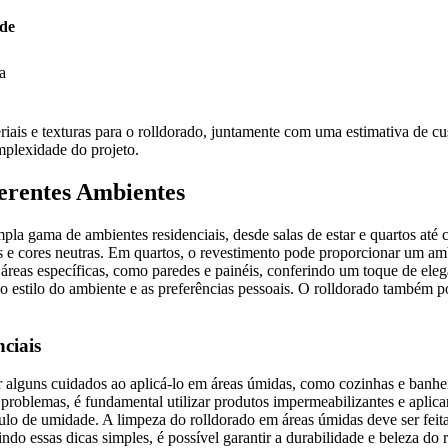
de
a
ais e texturas para o rolldorado, juntamente com uma estimativa de cus
mplexidade do projeto.
ferentes Ambientes
la gama de ambientes residenciais, desde salas de estar e quartos até c
s e cores neutras. Em quartos, o revestimento pode proporcionar um amb
 áreas específicas, como paredes e painéis, conferindo um toque de eleg
o estilo do ambiente e as preferências pessoais. O rolldorado também 
ciais
r alguns cuidados ao aplicá-lo em áreas úmidas, como cozinhas e banhe
 problemas, é fundamental utilizar produtos impermeabilizantes e aplica
lo de umidade. A limpeza do rolldorado em áreas úmidas deve ser feita
ndo essas dicas simples, é possível garantir a durabilidade e beleza do