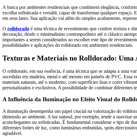
A busca por ambientes residenciais que combinem elegância, conforto 
escolha sofisticada e versátil, capaz de transformar qualquer espaço.
em seus lares. Sua aplicação vai além do simples acabamento, represe
O
rolldorado
é uma técnica de revestimento que confere textura e dim
decoração, desde o minimalismo contemporâneo até o clássico atempora
importantes a serem considerados ao escolher este tipo de revestimen
possibilidades e aplicações do rolldorado em ambientes residenciais.
Texturas e Materiais no Rolldorado: Um
O rolldorado, em sua essência, é uma técnica que se adapta a uma vari
sucedidas em madeira, metal e até mesmo em painéis de PVC. Essa vers
materiais naturais, até o moderno, com superfícies lisas e cores vibra
personalizados e exclusivos. A possibilidade de combinar diferentes te
A Influência da Iluminação no Efeito Visual do Roll
A iluminação desempenha um papel crucial na valorização do rolldorad
dimensão ao ambiente. A luz natural, por exemplo, tende a suavizar as c
aconchegantes ou sofisticadas. É fundamental considerar o tipo de il
diferentes fontes de luz, como luminárias embutidas, spots direcioná
agradável.