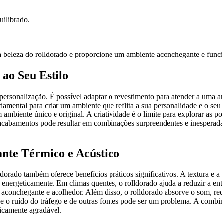
uilibrado.
 a beleza do rolldorado e proporcione um ambiente aconchegante e funci
ao Seu Estilo
personalização. É possível adaptar o revestimento para atender a uma am
ndamental para criar um ambiente que reflita a sua personalidade e o s
 ambiente único e original. A criatividade é o limite para explorar as 
e acabamentos pode resultar em combinações surpreendentes e inespera
ante Térmico e Acústico
ldorado também oferece benefícios práticos significativos. A textura e
e energeticamente. Em climas quentes, o rolldorado ajuda a reduzir a en
 aconchegante e acolhedor. Além disso, o rolldorado absorve o som, red
nde o ruído do tráfego e de outras fontes pode ser um problema. A comb
ticamente agradável.