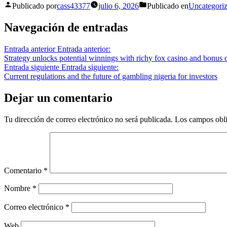
Publicado por
cass43377
julio 6, 2026
Publicado en
Uncategori
Navegación de entradas
Entrada anterior
Entrada anterior:
Strategy unlocks potential winnings with richy fox casino and bonus o
Entrada siguiente
Entrada siguiente:
Current regulations and the future of gambling nigeria for investors
Dejar un comentario
Tu dirección de correo electrónico no será publicada.
Los campos obli
Comentario
*
Nombre
*
Correo electrónico
*
Web