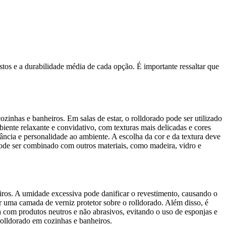
tos e a durabilidade média de cada opção. É importante ressaltar que
ozinhas e banheiros. Em salas de estar, o rolldorado pode ser utilizado
iente relaxante e convidativo, com texturas mais delicadas e cores
ância e personalidade ao ambiente. A escolha da cor e da textura deve
pode ser combinado com outros materiais, como madeira, vidro e
iros. A umidade excessiva pode danificar o revestimento, causando o
r uma camada de verniz protetor sobre o rolldorado. Além disso, é
 com produtos neutros e não abrasivos, evitando o uso de esponjas e
 rolldorado em cozinhas e banheiros.