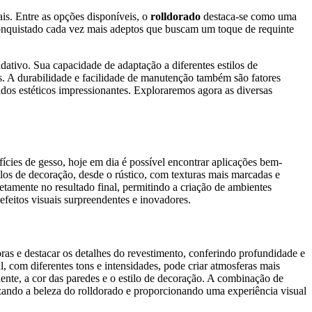
is. Entre as opções disponíveis, o
rolldorado
destaca-se como uma
m conquistado cada vez mais adeptos que buscam um toque de requinte
dativo. Sua capacidade de adaptação a diferentes estilos de
s. A durabilidade e facilidade de manutenção também são fatores
ados estéticos impressionantes. Exploraremos agora as diversas
ícies de gesso, hoje em dia é possível encontrar aplicações bem-
los de decoração, desde o rústico, com texturas mais marcadas e
retamente no resultado final, permitindo a criação de ambientes
efeitos visuais surpreendentes e inovadores.
as e destacar os detalhes do revestimento, conferindo profundidade e
al, com diferentes tons e intensidades, pode criar atmosferas mais
ente, a cor das paredes e o estilo de decoração. A combinação de
izando a beleza do rolldorado e proporcionando uma experiência visual