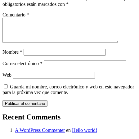
obligatorios están marcados con
*
Comentario
*
Nombre
*
Correo electrónico
*
Web
Guarda mi nombre, correo electrónico y web en este navegador
para la próxima vez que comente.
Recent Comments
A WordPress Commenter
en
Hello world!