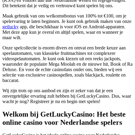
(KSA) en voldoet aan alle Nederlandse wetten en regelgevingen.
Dit betekent dat je veilig en vertrouwd kunt spelen bij ons.
Maak gebruik van ons welkomstbonus van 100% tot €100, om je
spelervaring te laten beginnen. Je kunt ook gebruik maken van onze
getlucky
app, die beschikbaar is voor iOS en Android-apparaten.
Met deze app kun je overal en altijd spelen, waar en wanneer je
maar wilt.
Onze spelcollectie is enorm divers en omvat een brede keuze aan
speelautomaten, van klassieke fruitmachines tot complexere
videospelautomaten. Je kunt ook kiezen uit een reeks jackpots,
waaronder de populaire Mega Moolah en de nieuwe hit, Book of Ra
Deluxe. En voor de echte casinofans onder ons, bieden wij een
selectie van exclusieve casinospellen, zoals blackjack, roulette en
baccarat.
Wij zijn trots op ons aanbod en zijn er zeker van dat je een
onvergetelijke ervaring zult hebben bij GetLuckyCasino. Dus, waar
wacht je nog? Registreer je nu en begin met spelen!
Welkom bij GetLuckyCasino: Het beste
online casino voor Nederlandse spelers