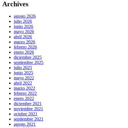
Archives
agosto 2026
julio 2026
junio 2026
mayo 2026
abril 2026
marzo 2026
febrero 2026
enero 2026
diciembre 2025
septiembre 2025
julio 2025
junio 2025
mayo 2022
abril 2022
marzo 2022
febrero 2022
enero 2022
diciembre 2021
noviembre 2021
octubre 2021
septiembre 2021
agosto 2021