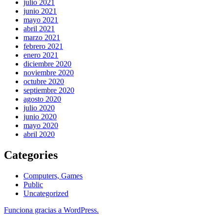
julio 2021
junio 2021
mayo 2021
abril 2021
marzo 2021
febrero 2021
enero 2021
diciembre 2020
noviembre 2020
octubre 2020
septiembre 2020
agosto 2020
julio 2020
junio 2020
mayo 2020
abril 2020
Categories
Computers, Games
Public
Uncategorized
Funciona gracias a WordPress.