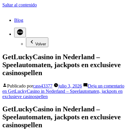
Saltar al contenido
Blog
Volver
GetLuckyCasino in Nederland –
Speelautomaten, jackpots en exclusieve
casinospellen
Publicado por
cass43377
julio 3, 2026
Deja un comentario
en GetLuckyCasino in Nederland – Speelautomaten, jackpots en
exclusieve casinospellen
GetLuckyCasino in Nederland –
Speelautomaten, jackpots en exclusieve
casinospellen