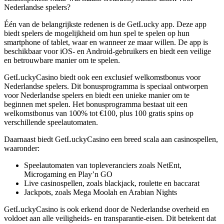
Nederlandse spelers?
Één van de belangrijkste redenen is de GetLucky app. Deze app
biedt spelers de mogelijkheid om hun spel te spelen op hun
smartphone of tablet, waar en wanneer ze maar willen. De app is
beschikbaar voor iOS- en Android-gebruikers en biedt een veilige
en betrouwbare manier om te spelen.
GetLuckyCasino biedt ook een exclusief welkomstbonus voor
Nederlandse spelers. Dit bonusprogramma is speciaal ontworpen
voor Nederlandse spelers en biedt een unieke manier om te
beginnen met spelen. Het bonusprogramma bestaat uit een
welkomstbonus van 100% tot €100, plus 100 gratis spins op
verschillende speelautomaten.
Daarnaast biedt GetLuckyCasino een breed scala aan casinospellen,
waaronder:
Speelautomaten van topleveranciers zoals NetEnt,
Microgaming en Play’n GO
Live casinospellen, zoals blackjack, roulette en baccarat
Jackpots, zoals Mega Moolah en Arabian Nights
GetLuckyCasino is ook erkend door de Nederlandse overheid en
voldoet aan alle veiligheids- en transparantie-eisen. Dit betekent dat