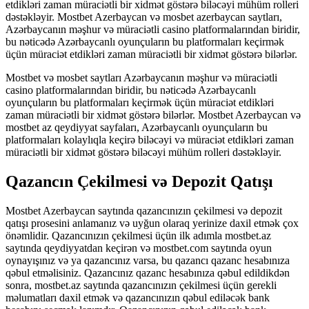
etdikləri zaman müraciətli bir xidmət göstərə biləcəyi mühüm rolleri
dəstəkləyir. Mostbet Azerbaycan və mosbet azerbaycan saytları,
Azərbaycanın məşhur və müraciətli casino platformalarından biridir,
bu nəticədə Azərbaycanlı oyunçuların bu platformaları keçirmək
üçün müraciət etdikləri zaman müraciətli bir xidmət göstərə bilərlər.
Mostbet və mosbet saytları Azərbaycanın məşhur və müraciətli
casino platformalarından biridir, bu nəticədə Azərbaycanlı
oyunçuların bu platformaları keçirmək üçün müraciət etdikləri
zaman müraciətli bir xidmət göstərə bilərlər. Mostbet Azerbaycan və
mostbet az qeydiyyat sayfaları, Azərbaycanlı oyunçuların bu
platformaları kolaylıqla keçirə biləcəyi və müraciət etdikləri zaman
müraciətli bir xidmət göstərə biləcəyi mühüm rolleri dəstəkləyir.
Qazancın Çekilmesi və Depozit Qatışı
Mostbet Azerbaycan saytında qazancınızın çekilmesi və depozit
qatışı prosesini anlamanız və uyğun olaraq yerinize daxil etmək çox
önəmlidir. Qazancınızın çekilmesi üçün ilk adımla mostbet.az
saytında qeydiyyatdan keçirən və mostbet.com saytında oyun
oynayışınız və ya qazancınız varsa, bu qazancı qazanc hesabınıza
qəbul etməlisiniz. Qazancınız qazanc hesabınıza qəbul edildikdən
sonra, mostbet.az saytında qazancınızın çekilmesi üçün gerekli
məlumatları daxil etmək və qazancınızın qəbul ediləcək bank