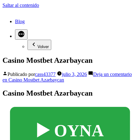
Saltar al contenido
Blog
Volver
Casino Mostbet Azərbaycan
Publicado por
cass43377
julio 3, 2026
Deja un comentario
en Casino Mostbet Azərbaycan
Casino Mostbet Azərbaycan
▶️ OYNA