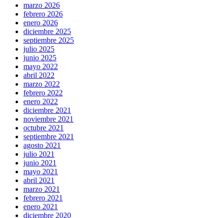
marzo 2026
febrero 2026
enero 2026
diciembre 2025
septiembre 2025
julio 2025
junio 2025
mayo 2022
abril 2022
marzo 2022
febrero 2022
enero 2022
diciembre 2021
noviembre 2021
octubre 2021
septiembre 2021
agosto 2021
julio 2021
junio 2021
mayo 2021
abril 2021
marzo 2021
febrero 2021
enero 2021
diciembre 2020