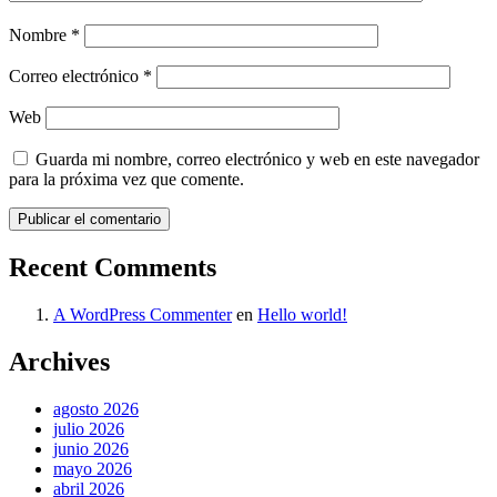
Nombre
*
Correo electrónico
*
Web
Guarda mi nombre, correo electrónico y web en este navegador
para la próxima vez que comente.
Recent Comments
A WordPress Commenter
en
Hello world!
Archives
agosto 2026
julio 2026
junio 2026
mayo 2026
abril 2026