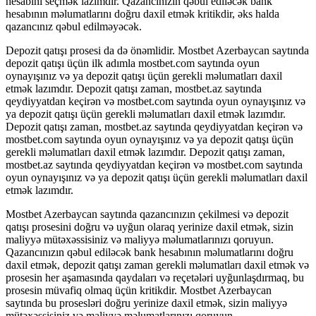
hesabını seçmək lazımdır. Qazancınızın qəbul ediləcək bank
hesabının məlumatlarını doğru daxil etmək kritikdir, əks halda
qazancınız qəbul edilməyəcək.
Depozit qatışı prosesi da də önəmlidir. Mostbet Azerbaycan saytında
depozit qatışı üçün ilk adımla mostbet.com saytında oyun
oynayışınız və ya depozit qatışı üçün gerekli məlumatları daxil
etmək lazımdır. Depozit qatışı zaman, mostbet.az saytında
qeydiyyatdan keçirən və mostbet.com saytında oyun oynayışınız və
ya depozit qatışı üçün gerekli məlumatları daxil etmək lazımdır.
Depozit qatışı zaman, mostbet.az saytında qeydiyyatdan keçirən və
mostbet.com saytında oyun oynayışınız və ya depozit qatışı üçün
gerekli məlumatları daxil etmək lazımdır. Depozit qatışı zaman,
mostbet.az saytında qeydiyyatdan keçirən və mostbet.com saytında
oyun oynayışınız və ya depozit qatışı üçün gerekli məlumatları daxil
etmək lazımdır.
Mostbet Azerbaycan saytında qazancınızın çekilmesi və depozit
qatışı prosesini doğru və uyğun olaraq yerinize daxil etmək, sizin
maliyyə mütəxəssisiniz və maliyyə məlumatlarınızı qoruyun.
Qazancınızın qəbul ediləcək bank hesabının məlumatlarını doğru
daxil etmək, depozit qatışı zaman gerekli məlumatları daxil etmək və
prosesin her aşamasında qaydaları və reçetələri uyğunlaşdırmaq, bu
prosesin müvafiq olmaq üçün kritikdir. Mostbet Azerbaycan
saytında bu prosesləri doğru yerinize daxil etmək, sizin maliyyə
mütəxəssisiniz və maliyyə məlumatlarınızı qoruyun.