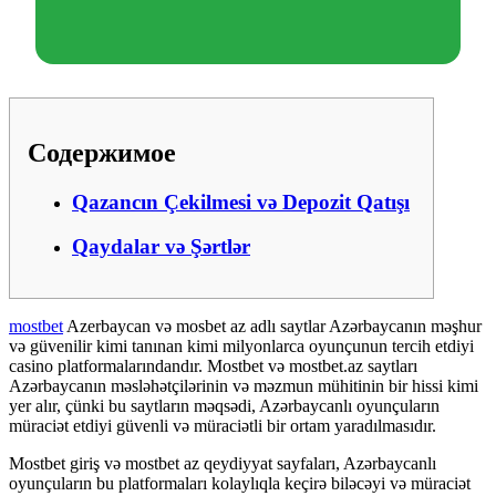
Содержимое
Qazancın Çekilmesi və Depozit Qatışı
Qaydalar və Şərtlər
mostbet
Azerbaycan və mosbet az adlı saytlar Azərbaycanın məşhur
və güvenilir kimi tanınan kimi milyonlarca oyunçunun tercih etdiyi
casino platformalarındandır. Mostbet və mostbet.az saytları
Azərbaycanın məsləhətçilərinin və məzmun mühitinin bir hissi kimi
yer alır, çünki bu saytların məqsədi, Azərbaycanlı oyunçuların
müraciət etdiyi güvenli və müraciətli bir ortam yaradılmasıdır.
Mostbet giriş və mostbet az qeydiyyat sayfaları, Azərbaycanlı
oyunçuların bu platformaları kolaylıqla keçirə biləcəyi və müraciət