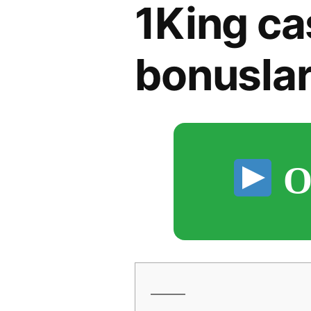
1King ca
bonusla
O