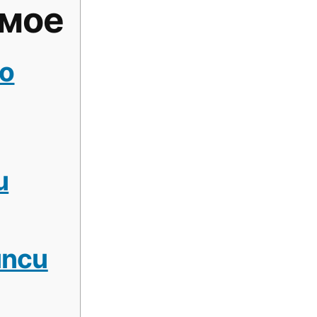
мое
no
u
uncu