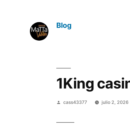
Saltar
al
Blog
contenido
1King casi
Publicado
cass43377
julio 2, 2026
por