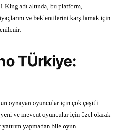
 1 King adı altında, bu platform,
yaçlarını ve beklentilerini karşılamak için
yenilenir.
no TÜrkiye:
n oynayan oyuncular için çok çeşitli
 yeni ve mevcut oyuncular için özel olarak
ir yatırım yapmadan bile oyun