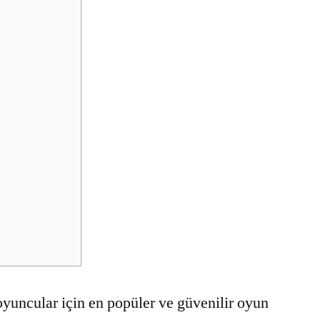
yuncular için en popüler ve güvenilir oyun