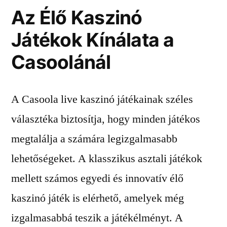
Az Élő Kaszinó
Játékok Kínálata a
Casoolánál
A Casoola live kaszinó játékainak széles
választéka biztosítja, hogy minden játékos
megtalálja a számára legizgalmasabb
lehetőségeket. A klasszikus asztali játékok
mellett számos egyedi és innovatív élő
kaszinó játék is elérhető, amelyek még
izgalmasabbá teszik a játékélményt. A