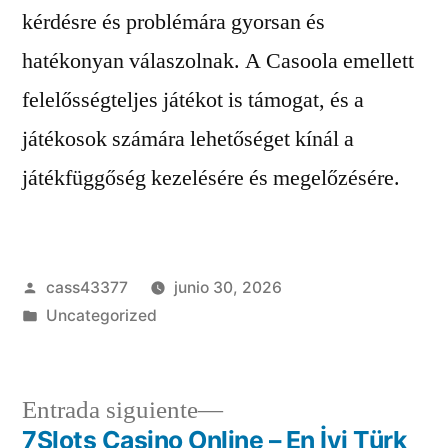
kérdésre és problémára gyorsan és
hatékonyan válaszolnak. A Casoola emellett
felelősségteljes játékot is támogat, és a
játékosok számára lehetőséget kínál a
játékfüggőség kezelésére és megelőzésére.
Publicado
cass43377
junio 30, 2026
por
Publicado
Uncategorized
en
Entrada
Entrada siguiente
siguiente:
7Slots Casino Online – En İyi Türk