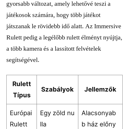
gyorsabb változat, amely lehetővé teszi a
játékosok számára, hogy több játékot
játszanak le rövidebb idő alatt. Az Immersive
Rulett pedig a legélőbb rulett élményt nyújtja,
a több kamera és a lassított felvételek
segítségével.
Rulett
Szabályok
Jellemzők
Típus
Európai
Egy zöld nu
Alacsonyab
Rulett
lla
b ház előny