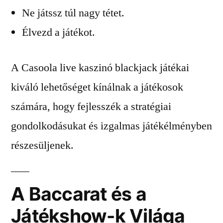
Ne játssz túl nagy tétet.
Élvezd a játékot.
A Casoola live kaszinó blackjack játékai
kiváló lehetőséget kínálnak a játékosok
számára, hogy fejlesszék a stratégiai
gondolkodásukat és izgalmas játékélményben
részesüljenek.
A Baccarat és a
Játékshow-k Világa