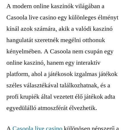
A modern online kaszinók világában a
Casoola live casino egy különleges élményt
kínál azok számára, akik a valódi kaszinó
hangulatát szeretnék megélni otthonuk
kényelmében. A Casoola nem csupán egy
online kaszinó, hanem egy interaktív
platform, ahol a játékosok izgalmas játékok
széles választékával találkozhatnak, és a
profi krupiék által vezetett élő játékok adta
egyedülálló atmoszférát élvezhetik.
A
Casoola live casino
különösen népszerű a