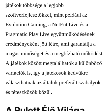
játékok többsége a legjobb
szoftverfejlesztőkkel, mint például az
Evolution Gaming, a NetEnt Live és a
Pragmatic Play Live együttműködésének
eredményeként jött létre, ami garantálja a
magas minőséget és a megbízható működést.
A játékok között megtalálhatók a különböző
variációk is, így a játékosok kedvükre
választhatnak az általuk preferált szabályok
és téteszközök közül.
A Rulett Élő Világa