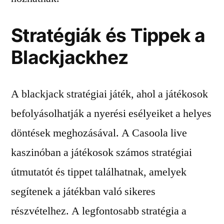
Stratégiák és Tippek a
Blackjackhez
A blackjack stratégiai játék, ahol a játékosok
befolyásolhatják a nyerési esélyeiket a helyes
döntések meghozásával. A Casoola live
kaszinóban a játékosok számos stratégiai
útmutatót és tippet találhatnak, amelyek
segítenek a játékban való sikeres
részvételhez. A legfontosabb stratégia a