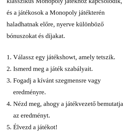
klasszikus Monopoly játékhoz kapcsolódik,
és a játékosok a Monopoly játékterén
haladhatnak előre, nyerve különböző
bónuszokat és díjakat.
Válassz egy játékshowt, amely tetszik.
Ismerd meg a játék szabályait.
Fogadj a kívánt szegmensre vagy
eredményre.
Nézd meg, ahogy a játékvezető bemutatja
az eredményt.
Élvezd a játékot!