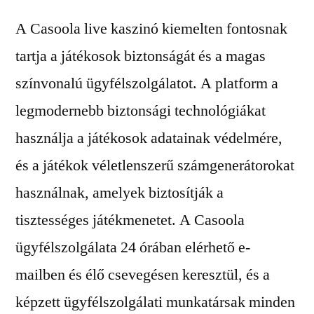
A Casoola live kaszinó kiemelten fontosnak
tartja a játékosok biztonságát és a magas
színvonalú ügyfélszolgálatot. A platform a
legmodernebb biztonsági technológiákat
használja a játékosok adatainak védelmére,
és a játékok véletlenszerű számgenerátorokat
használnak, amelyek biztosítják a
tisztességes játékmenetet. A Casoola
ügyfélszolgálata 24 órában elérhető e-
mailben és élő csevegésen keresztül, és a
képzett ügyfélszolgálati munkatársak minden