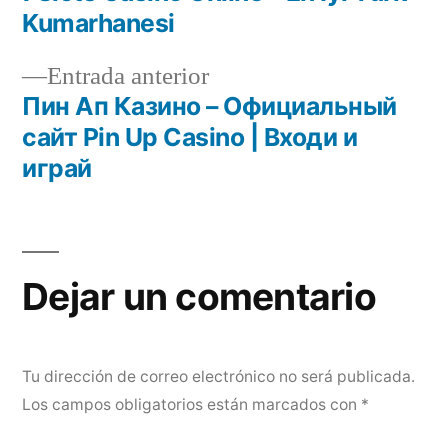
Navegación
Kumarhanesi
de
Entrada
Entrada anterior
entradas
anterior:
Пин Ап Казино – Официальный
сайт Pin Up Casino | Входи и
играй
Dejar un comentario
Tu dirección de correo electrónico no será publicada.
Los campos obligatorios están marcados con
*