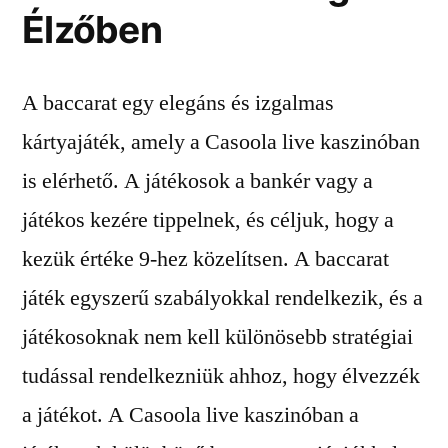
Élzőben
A baccarat egy elegáns és izgalmas
kártyajáték, amely a Casoola live kaszinóban
is elérhető. A játékosok a bankér vagy a
játékos kezére tippelnek, és céljuk, hogy a
kezük értéke 9-hez közelítsen. A baccarat
játék egyszerű szabályokkal rendelkezik, és a
játékosoknak nem kell különösebb stratégiai
tudással rendelkezniük ahhoz, hogy élvezzék
a játékot. A Casoola live kaszinóban a