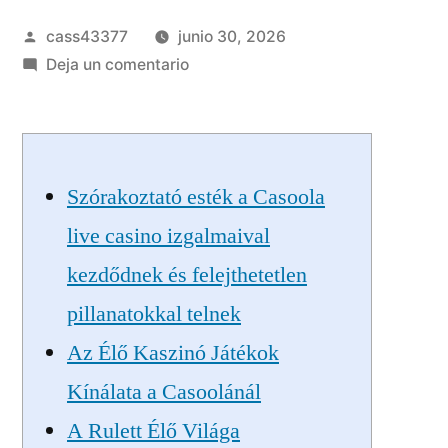
Publicado
cass43377
junio 30, 2026
por
en
Deja un comentario
Szórakoztató
esték
a
Casoola
Szórakoztató esték a Casoola
live
live casino izgalmaival
casino
izgalmaival
kezdődnek és felejthetetlen
kezdődnek
pillanatokkal telnek
és
felejthetetlen
Az Élő Kaszinó Játékok
pillanatokkal
Kínálata a Casoolánál
telnek
A Rulett Élő Világa