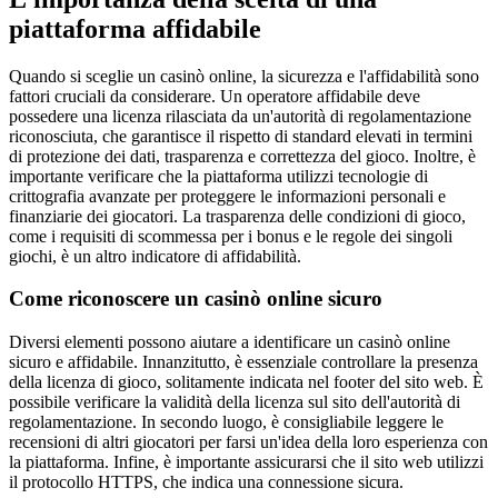
piattaforma affidabile
Quando si sceglie un casinò online, la sicurezza e l'affidabilità sono
fattori cruciali da considerare. Un operatore affidabile deve
possedere una licenza rilasciata da un'autorità di regolamentazione
riconosciuta, che garantisce il rispetto di standard elevati in termini
di protezione dei dati, trasparenza e correttezza del gioco. Inoltre, è
importante verificare che la piattaforma utilizzi tecnologie di
crittografia avanzate per proteggere le informazioni personali e
finanziarie dei giocatori. La trasparenza delle condizioni di gioco,
come i requisiti di scommessa per i bonus e le regole dei singoli
giochi, è un altro indicatore di affidabilità.
Come riconoscere un casinò online sicuro
Diversi elementi possono aiutare a identificare un casinò online
sicuro e affidabile. Innanzitutto, è essenziale controllare la presenza
della licenza di gioco, solitamente indicata nel footer del sito web. È
possibile verificare la validità della licenza sul sito dell'autorità di
regolamentazione. In secondo luogo, è consigliabile leggere le
recensioni di altri giocatori per farsi un'idea della loro esperienza con
la piattaforma. Infine, è importante assicurarsi che il sito web utilizzi
il protocollo HTTPS, che indica una connessione sicura.