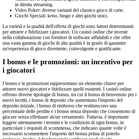
in diretta streaming.
Video Poker: diverse varianti del classico gioco di carte.
Giochi Speciali: keno, bingo e altri giochi unici.
La varietà e la qualità dell'offerta di giochi sono fattori determinanti
per attrarre e fidelizzare i giocatori. Un casinò online che investe
nella collaborazione con fornitori di software affidabili e che offre
una vasta gamma di giochi di alta qualità è in grado di garantire
un'esperienza di gioco divertente, coinvolgente e gratificante.
I bonus e le promozioni: un incentivo per
i giocatori
I bonus e le promozioni rappresentano un elemento chiave per
attrarre nuovi giocatori e fidelizzare quelli esistenti. I casinò online
offrono diverse tipologie di bonus, tra cui il bonus di benvenuto per i
nuovi iscritti, i bonus di deposito che aumentano l'importo del
deposito iniziale, i bonus di rimborso che restituiscono una
percentuale delle perdite e i bonus senza deposito che consentono di
giocare senza effettuare alcun versamento. Tuttavia, è importante
leggere attentamente i termini e le condizioni di ogni bonus, in
particolare i requisiti di scommessa, che indicano quante volte è
necessario scommettere l'importo del bonus prima di poterlo