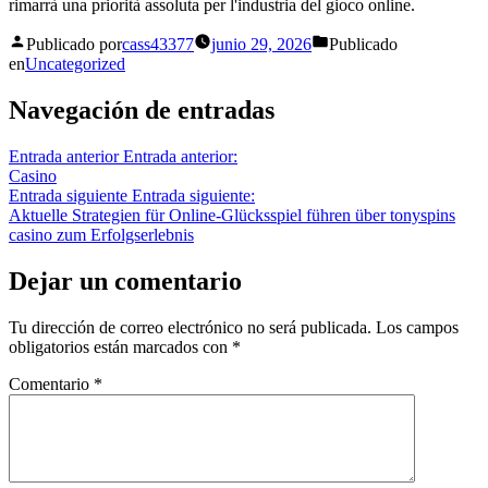
rimarrà una priorità assoluta per l'industria del gioco online.
Publicado por
cass43377
junio 29, 2026
Publicado
en
Uncategorized
Navegación de entradas
Entrada anterior
Entrada anterior:
Casino
Entrada siguiente
Entrada siguiente:
Aktuelle Strategien für Online-Glücksspiel führen über tonyspins
casino zum Erfolgserlebnis
Dejar un comentario
Tu dirección de correo electrónico no será publicada.
Los campos
obligatorios están marcados con
*
Comentario
*