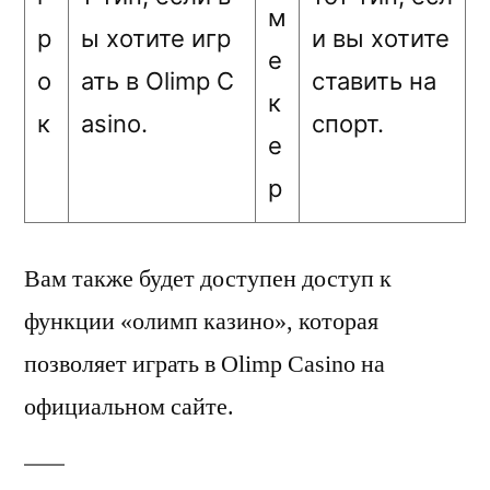
м
р
ы хотите игр
и вы хотите
е
о
ать в Olimp C
ставить на
к
к
asino.
спорт.
е
р
Вам также будет доступен доступ к
функции «олимп казино», которая
позволяет играть в Olimp Casino на
официальном сайте.