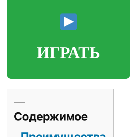
ИГРАТЬ
Содержимое
Преимущества