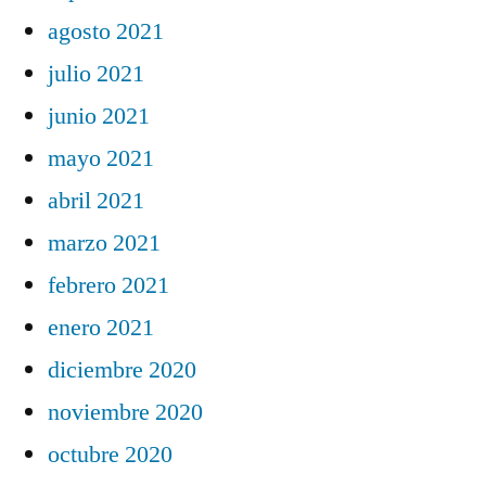
agosto 2021
julio 2021
junio 2021
mayo 2021
abril 2021
marzo 2021
febrero 2021
enero 2021
diciembre 2020
noviembre 2020
octubre 2020