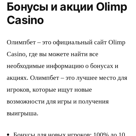
Бонусы и акции Olimp
Casino
Олимпбет – это официальный сайт Olimp
Casino, где вы можете найти все
необходимые информацию о бонусах и
акциях. Олимпбет – это лучшее место для
игроков, которые ищут новые
возможности для игры и получения
выигрыша.
Бонусы для новых игроков: 100% до 10