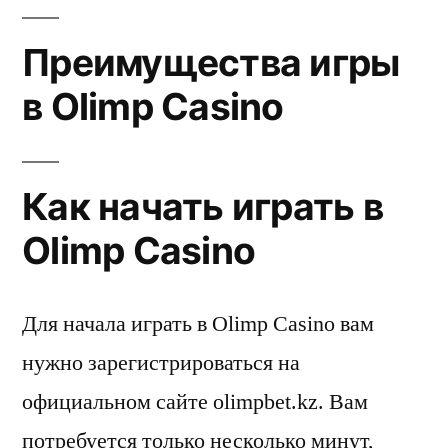
Преимущества игры
в Olimp Casino
Как начать играть в
Olimp Casino
Для начала играть в Olimp Casino вам
нужно зарегистрироваться на
официальном сайте olimpbet.kz. Вам
потребуется только несколько минут,