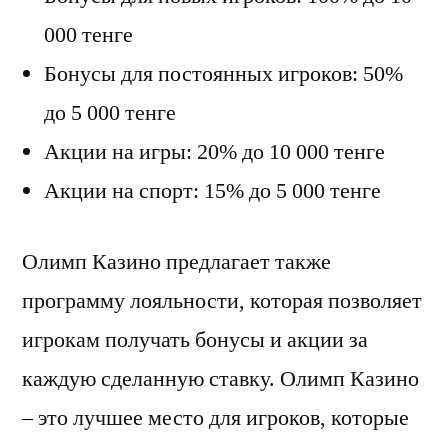
000 тенге
Бонусы для постоянных игроков: 50%
до 5 000 тенге
Акции на игры: 20% до 10 000 тенге
Акции на спорт: 15% до 5 000 тенге
Олимп Казино предлагает также
программу лояльности, которая позволяет
игрокам получать бонусы и акции за
каждую сделанную ставку. Олимп Казино
– это лучшее место для игроков, которые