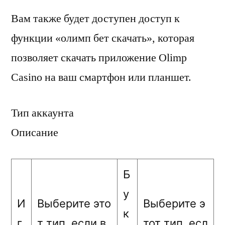
Вам также будет доступен доступ к
функции «олимп бет скачать», которая
позволяет скачать приложение Olimp
Casino на ваш смартфон или планшет.
Тип аккаунта
Описание
Б
у
И
Выберите это
Выберите э
к
г
т тип, если в
тот тип, есл