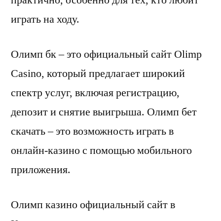
играть на ходу.
Олимп бк – это официальный сайт Olimp
Casino, который предлагает широкий
спектр услуг, включая регистрацию,
депозит и снятие выигрыша. Олимп бет
скачать – это возможность играть в
онлайн-казино с помощью мобильного
приложения.
Олимп казино официальный сайт в