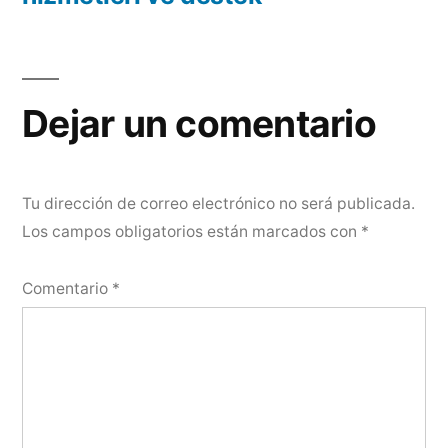
Dejar un comentario
Tu dirección de correo electrónico no será publicada.
Los campos obligatorios están marcados con
*
Comentario
*