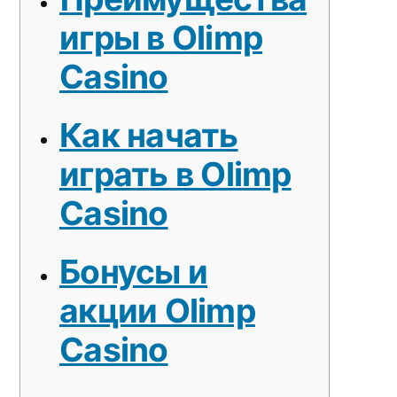
игры в Olimp
Casino
Как начать
играть в Olimp
Casino
Бонусы и
акции Olimp
Casino