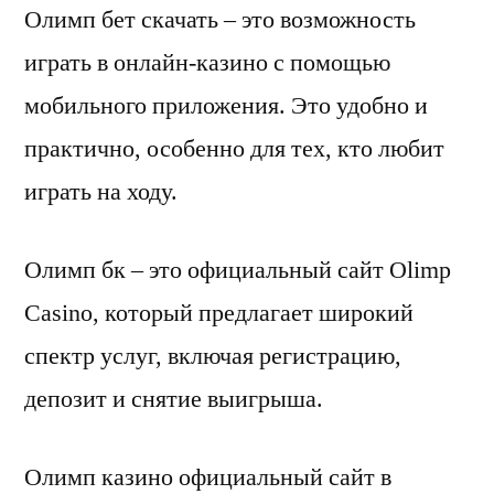
Олимп бет скачать – это возможность
играть в онлайн-казино с помощью
мобильного приложения. Это удобно и
практично, особенно для тех, кто любит
играть на ходу.
Олимп бк – это официальный сайт Olimp
Casino, который предлагает широкий
спектр услуг, включая регистрацию,
депозит и снятие выигрыша.
Олимп казино официальный сайт в