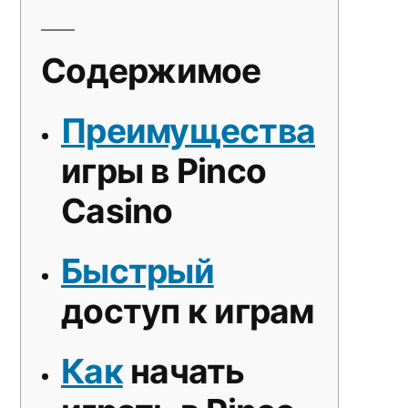
Содержимое
Преимущества
игры в Pinco
Casino
Быстрый
доступ к играм
Как
начать