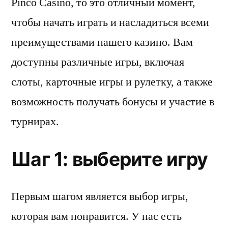
Pinco Casino, то это отличный момент,
чтобы начать играть и насладиться всеми
преимуществами нашего казино. Вам
доступны различные игры, включая
слоты, карточные игры и рулетку, а также
возможность получать бонусы и участие в
турнирах.
Шаг 1: выберите игру
Первым шагом является выбор игры,
которая вам понравится. У нас есть