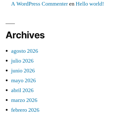
A WordPress Commenter
en
Hello world!
Archives
agosto 2026
julio 2026
junio 2026
mayo 2026
abril 2026
marzo 2026
febrero 2026