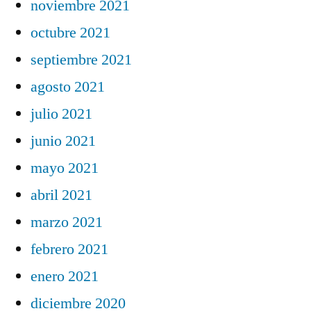
noviembre 2021
octubre 2021
septiembre 2021
agosto 2021
julio 2021
junio 2021
mayo 2021
abril 2021
marzo 2021
febrero 2021
enero 2021
diciembre 2020