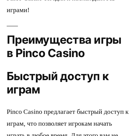
играми!
Преимущества игры
в Pinco Casino
Быстрый доступ к
играм
Pinco Casino предлагает быстрый доступ к
играм, что позволяет игрокам начать
играть в любое время. Для этого вам не