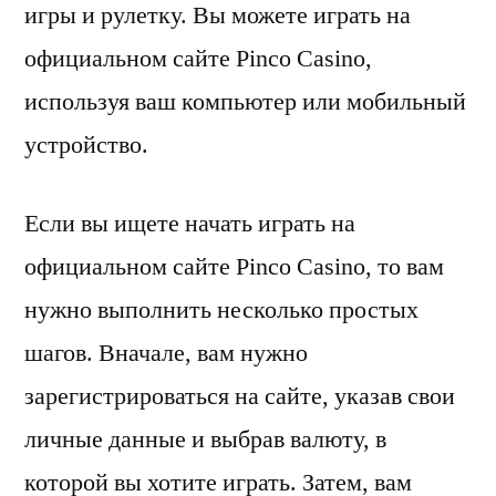
игры и рулетку. Вы можете играть на
официальном сайте Pinco Casino,
используя ваш компьютер или мобильный
устройство.
Если вы ищете начать играть на
официальном сайте Pinco Casino, то вам
нужно выполнить несколько простых
шагов. Вначале, вам нужно
зарегистрироваться на сайте, указав свои
личные данные и выбрав валюту, в
которой вы хотите играть. Затем, вам