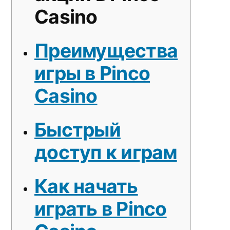
Casino
Преимущества
игры в Pinco
Casino
Быстрый
доступ к играм
Как начать
играть в Pinco