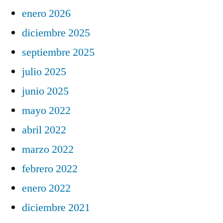
enero 2026
diciembre 2025
septiembre 2025
julio 2025
junio 2025
mayo 2022
abril 2022
marzo 2022
febrero 2022
enero 2022
diciembre 2021