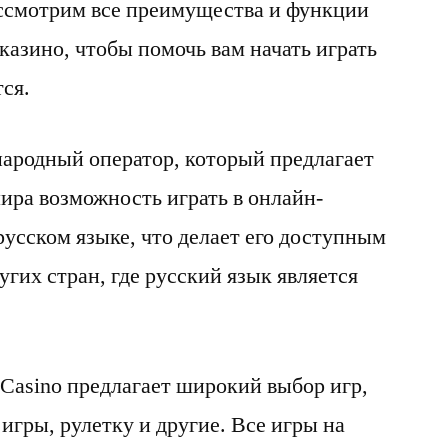
ассмотрим все преимущества и функции
казино, чтобы помочь вам начать играть
тся.
народный оператор, который предлагает
ира возможность играть в онлайн-
русском языке, что делает его доступным
угих стран, где русский язык является
Casino предлагает широкий выбор игр,
игры, рулетку и другие. Все игры на