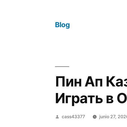
Saltar
al
Blog
contenido
Пин Ап Ка
Играть в 
Publicado
cass43377
junio 27, 202
por