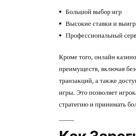
Большой выбор игр
Высокие ставки и выиг
Профессиональный сер
Кроме того, онлайн казино
преимуществ, включая бе
транзакций, а также досту
игры. Это позволяет игро
стратегию и принимать б