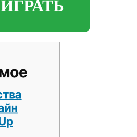
ИГРАТЬ
мое
ства
айн
 Up