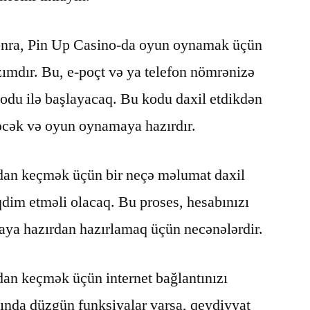
nra, Pin Up Casino-da oyun oynamak üçün
zımdır. Bu, e-poçt və ya telefon nömrənizə
kodu ilə başlayacaq. Bu kodu daxil etdikdən
ləcək və oyun oynamaya hazırdır.
dan keçmək üçün bir neçə məlumat daxil
qdim etməli olacaq. Bu proses, hesabınızı
ya hazırdan hazırlamaq üçün necənələrdir.
an keçmək üçün internet bağlantınızı
ında düzgün funksiyalar varsa, qeydiyyat