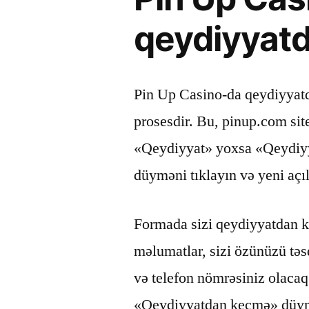
qeydiyyat
Pin Up Casino-da qeydiyyatd
prosesdir. Bu, pinup.com sit
«Qeydiyyat» yoxsa «Qeydiy
düyməni tıklayın və yeni açı
Formada sizi qeydiyyatdan k
məlumatlar, sizi özünüzü təsd
və telefon nömrəsiniz olacaq
«Qeydiyyatdan keçmə» düymə