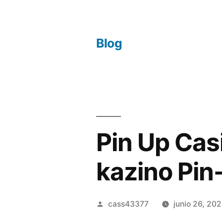
Saltar
al
Blog
contenido
Pin Up Cas
kazino Pin
Publicado
cass43377
junio 26, 20
por