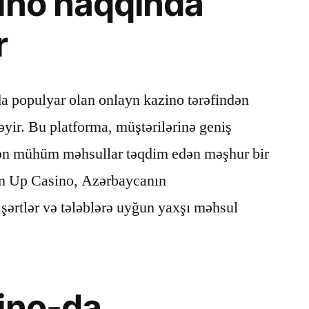
ino haqqında
r
 populyar olan onlayn kazino tərəfindən
əyir. Bu platforma, müştərilərinə geniş
ilən mühüm məhsullar təqdim edən məşhur bir
in Up Casino, Azərbaycanın
şərtlər və tələblərə uyğun yaxşı məhsul
ino-da