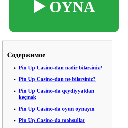
▶️ OYNA
Содержимое
Pin Up Casino-dan nədir bilərsiniz?
Pin Up Casino-dan nə bilərsiniz?
Pin Up Casino-da qeydiyyatdan
keçmək
Pin Up Casino-da oyun oynayın
Pin Up Casino-da məhsullar