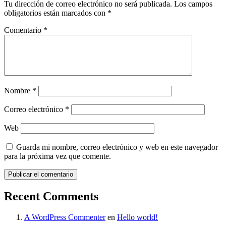
Tu dirección de correo electrónico no será publicada.
Los campos
obligatorios están marcados con
*
Comentario
*
Nombre
*
Correo electrónico
*
Web
Guarda mi nombre, correo electrónico y web en este navegador
para la próxima vez que comente.
Recent Comments
A WordPress Commenter
en
Hello world!