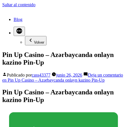
Saltar al contenido
Blog
Volver
Pin Up Casino – Azərbaycanda onlayn
kazino Pin-Up
Publicado por
cass43377
junio 26, 2026
Deja un comentario
en Pin Up Casino – Azərbaycanda onlayn kazino Pin-Up
Pin Up Casino – Azərbaycanda onlayn
kazino Pin-Up