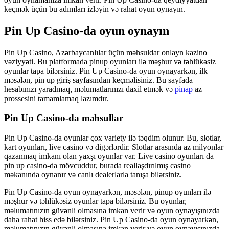
keçmək üçün bu adımları izləyin və rahat oyun oynayın.
Pin Up Casino-da oyun oynayın
Pin Up Casino, Azərbaycanlılar üçün məhsuldar onlayn kazino
vəziyyəti. Bu platformada pinup oyunları ilə məşhur və təhlükəsiz
oyunlar tapa bilərsiniz. Pin Up Casino-da oyun oynayarkən, ilk
məsələn, pin up giriş sayfasından keçməlisiniz. Bu sayfada
hesabınızı yaradmaq, məlumatlarınızı daxil etmək və
pinap
az
prossesini tamamlamaq lazımdır.
Pin Up Casino-da məhsullar
Pin Up Casino-da oyunlar çox variety ilə təqdim olunur. Bu, slotlar,
kart oyunları, live casino və digərlərdir. Slotlar arasında az milyonlar
qazanmaq imkanı olan yaxşı oyunlar var. Live casino oyunları da
pin up casino-da mövcuddur, burada reallaşdırılmış casino
məkanında oynanır və canlı dealerlarla tanışa bilərsiniz.
Pin Up Casino-da oyun oynayarkən, məsələn, pinup oyunları ilə
məşhur və təhlükəsiz oyunlar tapa bilərsiniz. Bu oyunlar,
məlumatınızın güvənli olmasına imkan verir və oyun oynayışınızda
daha rahat hiss edə bilərsiniz. Pin Up Casino-da oyun oynayarkən,
məlumatınızın güvənli olmasına imkan verir və oyun oynayışınızda