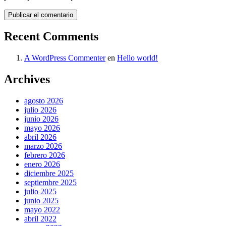
Recent Comments
A WordPress Commenter
en
Hello world!
Archives
agosto 2026
julio 2026
junio 2026
mayo 2026
abril 2026
marzo 2026
febrero 2026
enero 2026
diciembre 2025
septiembre 2025
julio 2025
junio 2025
mayo 2022
abril 2022