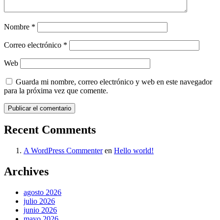
Nombre
*
Correo electrónico
*
Web
Guarda mi nombre, correo electrónico y web en este navegador
para la próxima vez que comente.
Recent Comments
A WordPress Commenter
en
Hello world!
Archives
agosto 2026
julio 2026
junio 2026
mayo 2026