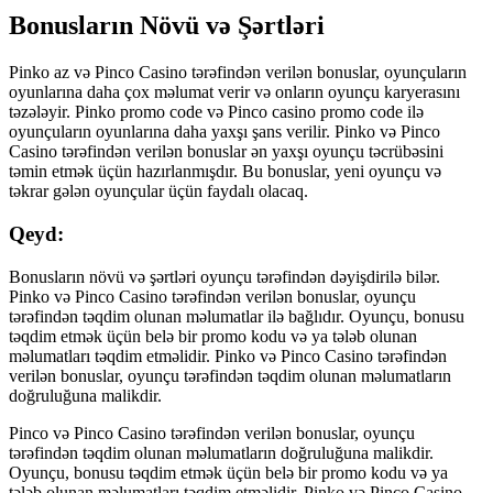
Bonusların Növü və Şərtləri
Pinko az və Pinco Casino tərəfindən verilən bonuslar, oyunçuların
oyunlarına daha çox məlumat verir və onların oyunçu karyerasını
təzələyir. Pinko promo code və Pinco casino promo code ilə
oyunçuların oyunlarına daha yaxşı şans verilir. Pinko və Pinco
Casino tərəfindən verilən bonuslar ən yaxşı oyunçu təcrübəsini
təmin etmək üçün hazırlanmışdır. Bu bonuslar, yeni oyunçu və
təkrar gələn oyunçular üçün faydalı olacaq.
Qeyd:
Bonusların növü və şərtləri oyunçu tərəfindən dəyişdirilə bilər.
Pinko və Pinco Casino tərəfindən verilən bonuslar, oyunçu
tərəfindən təqdim olunan məlumatlar ilə bağlıdır. Oyunçu, bonusu
təqdim etmək üçün belə bir promo kodu və ya tələb olunan
məlumatları təqdim etməlidir. Pinko və Pinco Casino tərəfindən
verilən bonuslar, oyunçu tərəfindən təqdim olunan məlumatların
doğruluğuna malikdir.
Pinco və Pinco Casino tərəfindən verilən bonuslar, oyunçu
tərəfindən təqdim olunan məlumatların doğruluğuna malikdir.
Oyunçu, bonusu təqdim etmək üçün belə bir promo kodu və ya
tələb olunan məlumatları təqdim etməlidir. Pinko və Pinco Casino