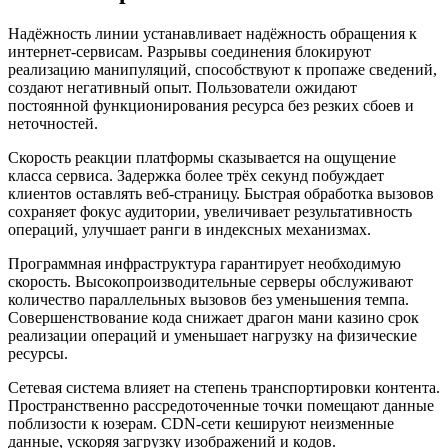
Надёжность линии устанавливает надёжность обращения к
интернет-сервисам. Разрывы соединения блокируют
реализацию манипуляций, способствуют к пропаже сведений,
создают негативный опыт. Пользователи ожидают
постоянной функционирования ресурса без резких сбоев и
неточностей.
Скорость реакции платформы сказывается на ощущение
класса сервиса. Задержка более трёх секунд побуждает
клиентов оставлять веб-страницу. Быстрая обработка вызовов
сохраняет фокус аудитории, увеличивает результативность
операций, улучшает ранги в индексных механизмах.
Программная инфраструктура гарантирует необходимую
скорость. Высокопроизводительные серверы обслуживают
количество параллельных вызовов без уменьшения темпа.
Совершенствование кода снижает драгон мани казино срок
реализации операций и уменьшает нагрузку на физические
ресурсы.
Сетевая система влияет на степень транспортировки контента.
Пространственно рассредоточенные точки помещают данные
поблизости к юзерам. CDN-сети кешируют неизменные
данные, ускоряя загрузку изображений и кодов.