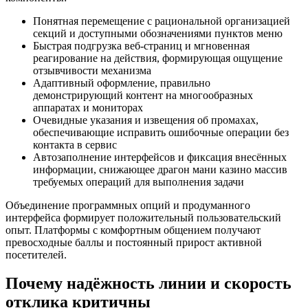
Понятная перемещение с рациональной организацией
секций и доступными обозначениями пунктов меню
Быстрая подгрузка веб-страниц и мгновенная
реагирование на действия, формирующая ощущение
отзывчивости механизма
Адаптивный оформление, правильно
демонстрирующий контент на многообразных
аппаратах и мониторах
Очевидные указания и извещения об промахах,
обеспечивающие исправить ошибочные операции без
контакта в сервис
Автозаполнение интерфейсов и фиксация внесённых
информации, снижающее драгон мани казино массив
требуемых операций для выполнения задачи
Объединение программных опций и продуманного
интерфейса формирует положительный пользовательский
опыт. Платформы с комфортным общением получают
превосходные баллы и постоянный прирост активной
посетителей.
Почему надёжность линии и скорость
отклика критичны