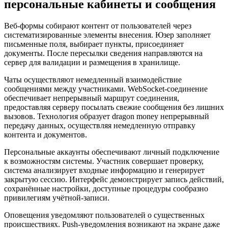
персональные кабинеты и сообщения
Веб-формы собирают контент от пользователей через
систематизированные элементы внесения. Юзер заполняет
письменные поля, выбирает пункты, присоединяет
документы. После пересылки сведения направляются на
сервер для валидации и размещения в хранилище.
Чаты осуществляют немедленный взаимодействие
сообщениями между участниками. WebSocket-соединение
обеспечивает непрерывный маршрут соединения,
предоставляя серверу посылать свежие сообщения без лишних
вызовов. Технология образует dragon money непрерывный
передачу данных, осуществляя немедленную отправку
контента и документов.
Персональные аккаунты обеспечивают личный подключение
к возможностям системы. Участник совершает проверку,
система анализирует входные информацию и генерирует
закрытую сессию. Интерфейс демонстрирует запись действий,
сохранённые настройки, доступные процедуры сообразно
привилегиям учётной-записи.
Оповещения уведомляют пользователей о существенных
происшествиях. Push-уведомления возникают на экране даже