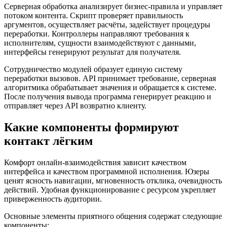
Серверная обработка анализирует бизнес-правила и управляет
потоком контента. Скрипт проверяет правильность
аргументов, осуществляет расчёты, задействует процедуры
переработки. Контроллеры направляют требования к
исполнителям, сущности взаимодействуют с данными,
интерфейсы генерируют результат для получателя.
Сотрудничество модулей образует единую систему
переработки вызовов. API принимает требование, серверная
алгоритмика обрабатывает значения и обращается к системе.
После получения вывода программа генерирует реакцию и
отправляет через API возвратно клиенту.
Какие компоненты формируют
контакт лёгким
Комфорт онлайн-взаимодействия зависит качеством
интерфейса и качеством программной исполнения. Юзеры
ценят ясность навигации, мгновенность отклика, очевидность
действий. Удобная функционирование с ресурсом укрепляет
приверженность аудитории.
Основные элементы приятного общения содержат следующие
компоненты: