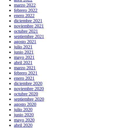
marzo 2022
febrero 2022
enero 2022
diciembre 2021
noviembre 2021
octubre 2021
septiembre 2021
agosto 2021
julio 2021
junio 2021
mayo 2021
abril 2021
marzo 2021
febrero 2021
enero 2021
diciembre 2020
noviembre 2020
octubre 2020
septiembre 2020
agosto 2020
julio 2020
junio 2020
mayo 2020
abril 2020