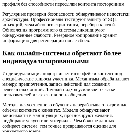
профиля без способности пересылки контента посторонним.
Регулярные проверки безопасности обнаруживают недостатки
архитектуры. Профессионалы тестируют защиту от SQL-
инъекций, межсайтового скриптинга, перебора ключей.
Обновления программного системы ликвидируют
обнаруженные слабости. Резервное копирование хранит
информацию для регенерации после сбоев.
Как онлайн-системы обретают более
индивидуализированными
Индивидуализация подстраивает интерфейс и контент под
специфические запросы участника. Механизмы обрабатывают
манеру, предпочтения, запись действий для создания
релевантных опций. Личный подход усиливает счастье
пользователей и эффективность общения.
Методы искусственного обучения перерабатывают огромные
объёмы контента о клиентах. Модели обнаруживают
зависимости в манипуляциях, прогнозируют желания,
подбирают услуги или материалы. Чем больше данных
собирает система, тем точнее превращаются оценки для
конкретного юзера.