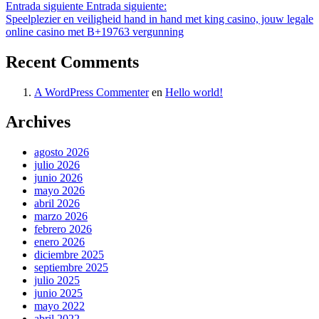
Entrada siguiente
Entrada siguiente:
Speelplezier en veiligheid hand in hand met king casino, jouw legale
online casino met B+19763 vergunning
Recent Comments
A WordPress Commenter
en
Hello world!
Archives
agosto 2026
julio 2026
junio 2026
mayo 2026
abril 2026
marzo 2026
febrero 2026
enero 2026
diciembre 2025
septiembre 2025
julio 2025
junio 2025
mayo 2022
abril 2022