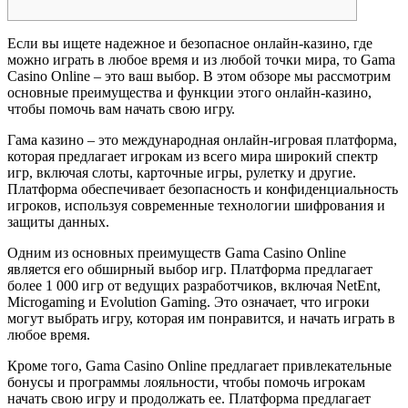
Если вы ищете надежное и безопасное онлайн-казино, где
можно играть в любое время и из любой точки мира, то Gama
Casino Online – это ваш выбор. В этом обзоре мы рассмотрим
основные преимущества и функции этого онлайн-казино,
чтобы помочь вам начать свою игру.
Гама казино – это международная онлайн-игровая платформа,
которая предлагает игрокам из всего мира широкий спектр
игр, включая слоты, карточные игры, рулетку и другие.
Платформа обеспечивает безопасность и конфиденциальность
игроков, используя современные технологии шифрования и
защиты данных.
Одним из основных преимуществ Gama Casino Online
является его обширный выбор игр. Платформа предлагает
более 1 000 игр от ведущих разработчиков, включая NetEnt,
Microgaming и Evolution Gaming. Это означает, что игроки
могут выбрать игру, которая им понравится, и начать играть в
любое время.
Кроме того, Gama Casino Online предлагает привлекательные
бонусы и программы лояльности, чтобы помочь игрокам
начать свою игру и продолжать ее. Платформа предлагает