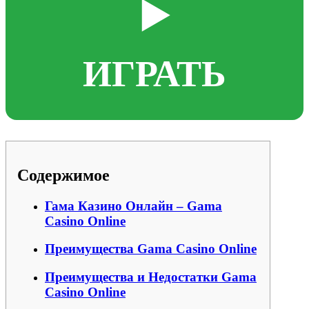
▶️
ИГРАТЬ
Содержимое
Гама Казино Онлайн – Gama
Casino Online
Преимущества Gama Casino Online
Преимущества и Недостатки Gama
Casino Online