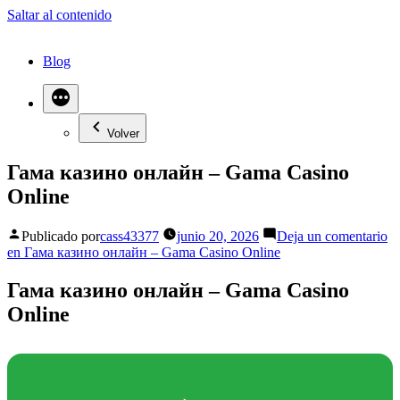
Saltar al contenido
Blog
Volver
Гама казино онлайн – Gama Casino
Online
Publicado por
cass43377
junio 20, 2026
Deja un comentario
en Гама казино онлайн – Gama Casino Online
Гама казино онлайн – Gama Casino
Online