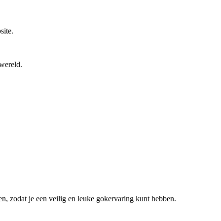
site.
wereld.
ken, zodat je een veilig en leuke gokervaring kunt hebben.