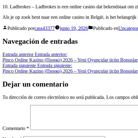
10. Ladbrokes – Ladbrokes is een online casino dat bekendstaat om zi
Als je op zoek bent naar een online casino in België, is het belangrij
Publicado por
cass43377
junio 19, 2026
Publicado en
Uncategor
Navegación de entradas
Entrada anterior
Entrada anterior:
Pinco Online Kazino (Пинко) 2026 – Yeni Oyunçular üçün Bonuslar
Entrada siguiente
Entrada siguiente:
Pinco Online Kazino (Пинко) 2026 – Yeni Oyunçular üçün Bonuslar
Dejar un comentario
Tu dirección de correo electrónico no será publicada.
Los campos obli
Comentario
*