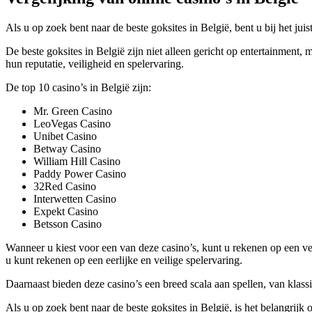
Als u op zoek bent naar de beste goksites in België, bent u bij het juis
De beste goksites in België zijn niet alleen gericht op entertainment
hun reputatie, veiligheid en spelervaring.
De top 10 casino’s in België zijn:
Mr. Green Casino
LeoVegas Casino
Unibet Casino
Betway Casino
William Hill Casino
Paddy Power Casino
32Red Casino
Interwetten Casino
Expekt Casino
Betsson Casino
Wanneer u kiest voor een van deze casino’s, kunt u rekenen op een vei
u kunt rekenen op een eerlijke en veilige spelervaring.
Daarnaast bieden deze casino’s een breed scala aan spellen, van klas
Als u op zoek bent naar de beste goksites in België, is het belangrijk 