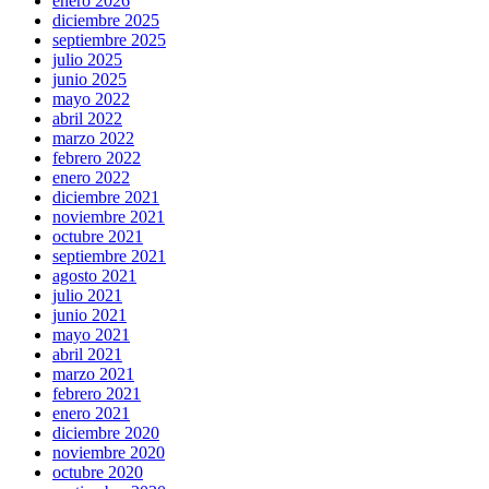
enero 2026
diciembre 2025
septiembre 2025
julio 2025
junio 2025
mayo 2022
abril 2022
marzo 2022
febrero 2022
enero 2022
diciembre 2021
noviembre 2021
octubre 2021
septiembre 2021
agosto 2021
julio 2021
junio 2021
mayo 2021
abril 2021
marzo 2021
febrero 2021
enero 2021
diciembre 2020
noviembre 2020
octubre 2020