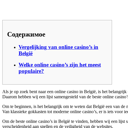
Содержимое
Vergelijking van online casino’s in
België
Welke online casino’s zijn het meest
populaire?
Als je op zoek bent naar een online casino in België, is het belangrijk
Daarom hebben wij een lijst samengesteld van de beste online casino’
Om te beginnen, is het belangrijk om te weten dat België een van de m
Van klassieke gokkasten tot moderne online casino’s, er is iets voor ie
Om de beste online casino’s in België te vinden, hebben wij een lijst 
verscheidenheid aan spellen en de veiligheid van de websites.