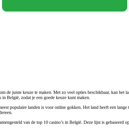
 om de juiste keuze te maken. Met zo veel opties beschikbaar, kan het las
s in België, zodat je een goede keuze kunt maken.
eest populaire landen is voor online gokken. Het land heeft een lange t
dereen.
samengesteld van de top 10 casino’s in België. Deze lijst is gebaseerd o