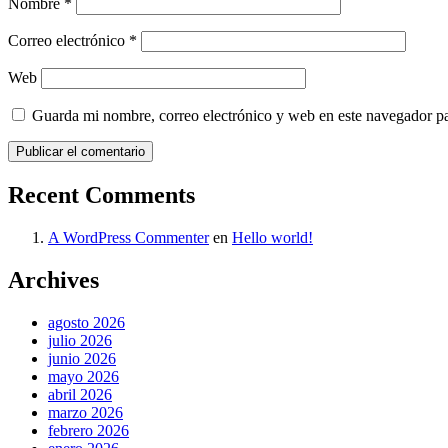
Nombre
*
Correo electrónico
*
Web
Guarda mi nombre, correo electrónico y web en este navegador p
Recent Comments
A WordPress Commenter
en
Hello world!
Archives
agosto 2026
julio 2026
junio 2026
mayo 2026
abril 2026
marzo 2026
febrero 2026