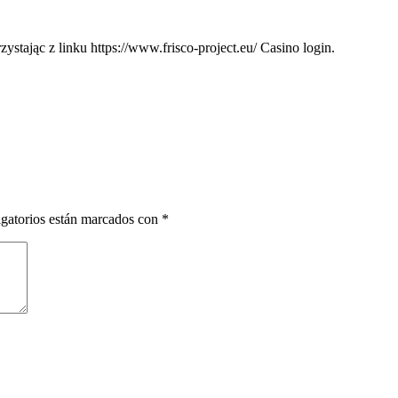
ystając z linku https://www.frisco-project.eu/ Casino login.
gatorios están marcados con
*