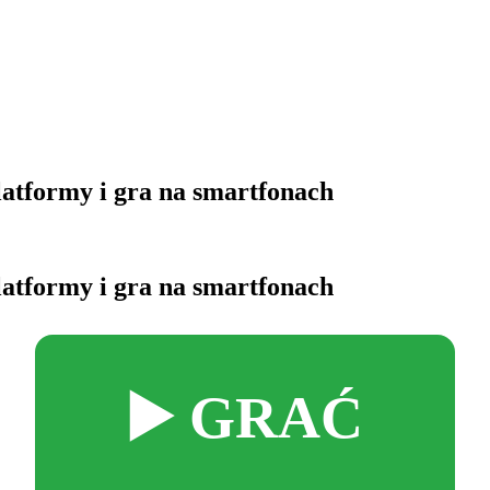
atformy i gra na smartfonach
atformy i gra na smartfonach
▶️ GRAĆ