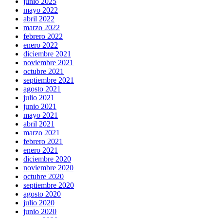
junio 2025
mayo 2022
abril 2022
marzo 2022
febrero 2022
enero 2022
diciembre 2021
noviembre 2021
octubre 2021
septiembre 2021
agosto 2021
julio 2021
junio 2021
mayo 2021
abril 2021
marzo 2021
febrero 2021
enero 2021
diciembre 2020
noviembre 2020
octubre 2020
septiembre 2020
agosto 2020
julio 2020
junio 2020