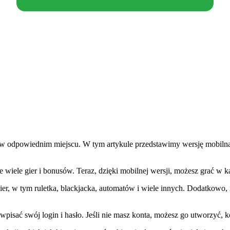
eś w odpowiednim miejscu. W tym artykule przedstawimy wersję mobiln
 wiele gier i bonusów. Teraz, dzięki mobilnej wersji, możesz grać w k
er, w tym ruletka, blackjacka, automatów i wiele innych. Dodatkowo, 
isać swój login i hasło. Jeśli nie masz konta, możesz go utworzyć, ko