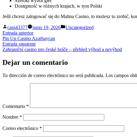
Szeroki wybór gier
Dostępność w różnych krajach, w tym Polski
Jeśli chcesz zalogować się do Malina Casino, to możesz to zrobić, korz
Publicado
Publicado
cass43377
junio 19, 2026
Uncategorized
por
en
Navegación
Entrada
Entrada anterior
anterior:
Pin Up Casino Azərbaycan
de
Entrada
Entrada siguiente
entradas
siguiente:
Zahraniční casino pro české hráče – přehled výhod a nevýhod
Dejar un comentario
Tu dirección de correo electrónico no será publicada.
Los campos obli
Comentario
*
Nombre
*
Correo electrónico
*