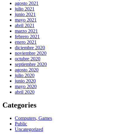
agosto 2021
julio 2021
junio 2021
mayo 2021
abril 2021
marzo 2021
febrero 2021
enero 2021
diciembre 2020
noviembre 2020
octubre 2020
septiembre 2020
agosto 2020
julio 2020
junio 2020
mayo 2020
abril 2020
Categories
Computers, Games
Public
Uncategorized