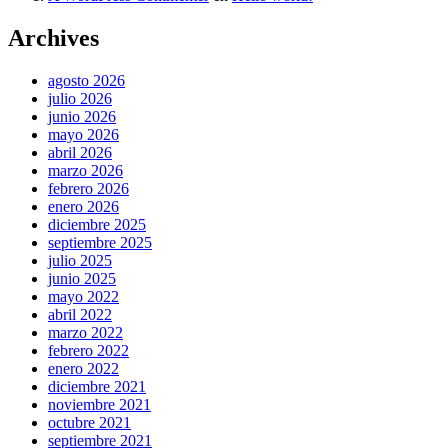
Archives
agosto 2026
julio 2026
junio 2026
mayo 2026
abril 2026
marzo 2026
febrero 2026
enero 2026
diciembre 2025
septiembre 2025
julio 2025
junio 2025
mayo 2022
abril 2022
marzo 2022
febrero 2022
enero 2022
diciembre 2021
noviembre 2021
octubre 2021
septiembre 2021