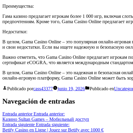
Преимущества:
Гама казино предлагает игрокам более 1 000 игр, включая слот
предпочтениям. Кроме того, Gama Casino Online предлагает и
Недостатки:
В целом, Gama Casino Online – это популярная онлайн-игровая 
и свои недостатки. Если вы ищете надежную и безопасную он
Важно отметить, что Gama Casino Online предлагает игрокам п
сертификат eCOGRA, что является международным стандартом
В целом, Gama Casino Online – это надежная и безопасная онл
онлайн-игровую платформу, Gama Casino Online может быть х
Publicado por
cass43377
junio 19, 2026
Publicado en
Uncategor
Navegación de entradas
Entrada anterior
Entrada anterior:
Казино Sultan Games – Мобильный доступ
Entrada siguiente
Entrada siguiente:
Betify Casino en Ligne | Jouez sur Betify avec 1000 €