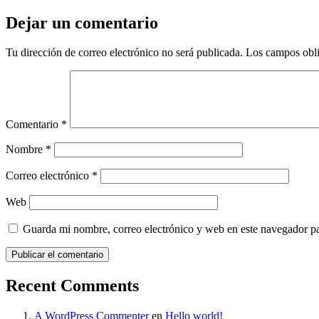
Dejar un comentario
Tu dirección de correo electrónico no será publicada.
Los campos obli
Comentario
*
Nombre
*
Correo electrónico
*
Web
Guarda mi nombre, correo electrónico y web en este navegador p
Recent Comments
A WordPress Commenter
en
Hello world!