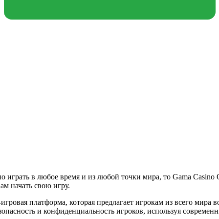
о играть в любое время и из любой точки мира, то Gama Casino 
ам начать свою игру.
гровая платформа, которая предлагает игрокам из всего мира в
езопасность и конфиденциальность игроков, используя совреме