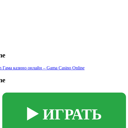
ne
n Гама казино онлайн – Gama Casino Online
ne
▶️ ИГРАТЬ