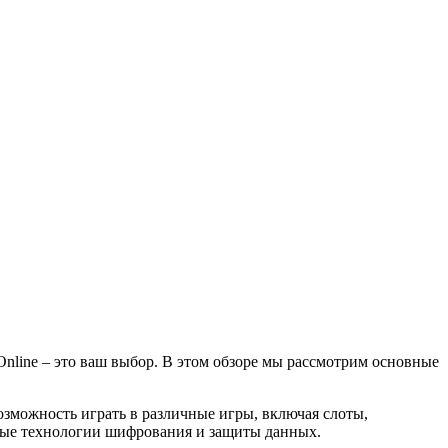
Online – это ваш выбор. В этом обзоре мы рассмотрим основные
озможность играть в различные игры, включая слоты,
нные технологии шифрования и защиты данных.