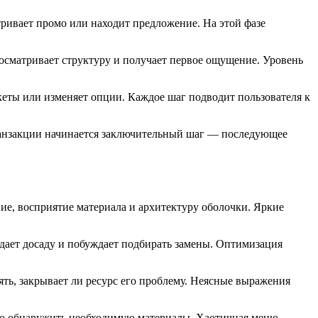
тривает промо или находит предложение. На этой фазе
росматривает структуру и получает первое ощущение. Уровень
кеты или изменяет опции. Каждое шаг подводит пользователя к
транзакции начинается заключительный шаг — последующее
е, восприятие материала и архитектуру оболочки. Яркие
ает досаду и побуждает подбирать замены. Оптимизация
ть, закрывает ли ресурс его проблему. Неясные выражения
тро обнаружить необходимую материалы. Хаотичная меню