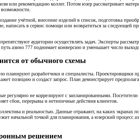
зм или рекомендацию коллег. Потом юзер рассматривает матери
 возможности.
оздание учётной, внесение изделий в список, подготовка приоб
ие, написать в сервис помощи или возвратиться за следующей 
е препятствуют аудитории осуществлять задач. Эксперты рассмат
путь азино 777 поднимает конверсию и уменьшает число выходо
нится от обычного схемы
ую планируют разработчики и специалисты. Проектировщики пр
 укажет позицию и создаст запрос. План демонстрирует предпола
ые регулярно не коррелируют с запланированными. Посетители о
няет сбои, перерывы и нетипичные действия клиентов.
оллектива и реальностью. Данные отражают, на каких экранах п
ужит начальной точкой для планирования, а юзерский процесс а
тронным решением