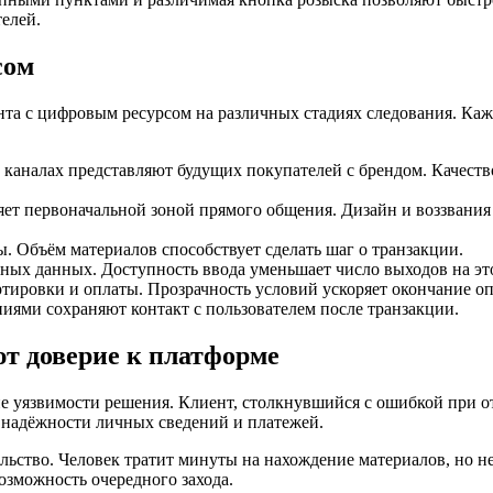
елей.
сом
а с цифровым ресурсом на различных стадиях следования. Кажд
каналах представляют будущих покупателей с брендом. Качеств
яет первоначальной зоной прямого общения. Дизайн и воззвания
. Объём материалов способствует сделать шаг о транзакции.
ых данных. Доступность ввода уменьшает число выходов на эт
тировки и оплаты. Прозрачность условий ускоряет окончание о
иями сохраняют контакт с пользователем после транзакции.
ют доверие к платформе
е уязвимости решения. Клиент, столкнувшийся с ошибкой при о
о надёжности личных сведений и платежей.
ьство. Человек тратит минуты на нахождение материалов, но н
озможность очередного захода.