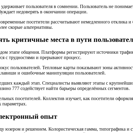
держивает пользователя в сомнении. Пользователь не понимает
буждает недоверять в окончании операции.
 Современные посетители рассчитывают немедленного отклика и
лее скорые альтернативы.
ять критичные места в пути пользовате
ом этапе общения. Платформы регистрируют источники трафика,
ся с трудностями и прерывают процесс.
окус пользователей. Тепловые карты показывают зоны активнос
клавиши и ошибочные манипуляции пользователей.
едших каждый этап. Специалисты выявляют этапы с крупнейшим
азино 777 содействует найти барьеры определённых сегментов.
ельных посетителей. Коллектив изучает, как посетители оформл
 параметрах.
электронный опыт
 юзером и решением. Колористическая гамма, типографика и с