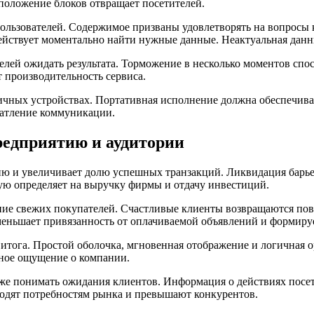
сположение блоков отвращает посетителей.
льзователей. Содержимое призваны удовлетворять на вопросы 
йствует моментально найти нужные данные. Неактуальная данн
елей ожидать результата. Торможение в несколько моментов спос
производительность сервиса.
личных устройствах. Портативная исполнение должна обеспечива
чатление коммуникации.
предприятию и аудитории
ию и увеличивает долю успешных транзакций. Ликвидация барье
ую определяет на выручку фирмы и отдачу инвестиций.
ение свежих покупателей. Счастливые клиенты возвращаются по
меньшает привязанность от оплачиваемой объявлений и формиру
итога. Простой оболочка, мгновенная отображение и логичная 
ное ощущение о компании.
бже понимать ожидания клиентов. Информация о действиях посе
ходят потребностям рынка и превышают конкурентов.