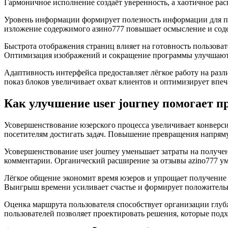
Гармоничное исполнение создаёт уверенность, а хаотичное ра
Уровень информации формирует полезность информации для по
изложение содержимого азино777 повышает осмысление и соде
Быстрота отображения страниц влияет на готовность пользоват
Оптимизация изображений и сокращение программы улучшают 
Адаптивность интерфейса предоставляет лёгкое работу на раз
показ блоков увеличивает охват клиентов и оптимизирует впе
Как улучшение user journey помогает 
Усовершенствование юзерского процесса увеличивает конверс
посетителям достигать задач. Повышение превращения напрям
Усовершенствование user journey уменьшает затраты на получ
комментарии. Органический расширение за отзывы azino777 у
Лёгкое общение экономит время юзеров и упрощает получение 
Выигрыш времени усиливает счастье и формирует положитель
Оценка маршрута пользователя способствует организации глу
пользователей позволяет проектировать решения, которые под