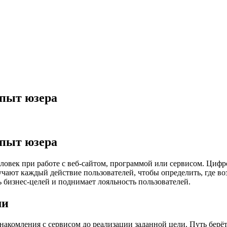
опыт юзера
опыт юзера
еловек при работе с веб-сайтом, программой или сервисом. Циф
учают каждый действие пользователей, чтобы определить, где в
ь бизнес-целей и поднимает лояльность пользователей.
ми
знакомления с сервисом до реализации заданной цели. Путь берё