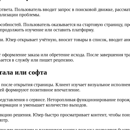
твета. Пользователь вводит запрос в поисковой движке, рассма
еализации проблемы.
собностей. Пользователь оказывается на стартовую страницу, п
продолжить изучение или оставить платформу.
. Юзер открывает учётную, вносит товары в список, вводит ан
т оформление заказа или обретение исхода. После завершения 
вается в службу или пишет рецензию.
тала или софта
осле открытия страницы. Клиент изучает визуальное исполнени
тей формируют позитивное впечатление.
едставления о сервисе. Неторопливая функционирование порожд
нформации и уменьшает количество выходов.
нкцию решения. Юзер быстро просматривает контент, чтобы поня
отр.
тупными пунктами и различимая кнопка розыска позволяют быс