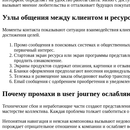
вызывает мнение любительства и отталкивает будущих покупат
Узлы общения между клиентом и ресур
Моменты контакта показывают ситуации взаимодействия клиент
достижения целей.
Промо сообщения в поисковых системах и общественных 
первичный интерес.
Стартовая экран ресурса или экран программы представл
продлить ознакомление.
Экраны продуктов содержат описания, картинки и отзывы
Бланки оформления предполагают внесения индивидуальн
Тележка и размещение заказа объединяют выбор транспор
Email сообщения с одобрением приобретения и уведомлен
Почему промахи в user journey ослабля
Технические сбои и неработающие части создают представлени
мастерстве коллектива. Каждая проблема толкает озаботиться 
Непонятная навигация и неясная компоновка вызывают недовол
порождает отрицательное отношение к компании и ослабляет в