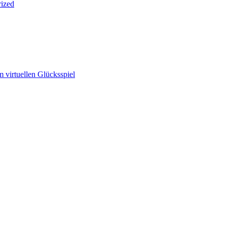
ized
m virtuellen Glücksspiel