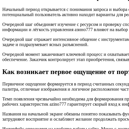
Начальный период открывается с понимания запроса и выбора о
потенциальный пользователь активно находит варианты для р
Очередной шаг объединяет изучение с ресурсом и проверку спо
информации и лёгкость управления азино777 влияют на выбор 
Очередной шаг отражает интенсивное общение с инструментами
задаче и подразумевает ясных разъяснений.
Очередной момент заканчивает ключевой процесс и охватывае
обеспечение. Заказчик контролирует этап приобретения, связы
Как возникает первое ощущение от пор
Первичное ощущение формируется в период считанных секунд п
палитра, отличные изображения и логичное расположение час
Темп появления чрезвычайно необходима для формирования пр
рабочих характеристик azino777 гарантирует скорый вход к и
Названия на начальной экране обязаны понятно показывать фу
затрудняют восприятие и ослабляют желание продолжать просм
Интерфейс определяет на удобство работы сайта. Меню с дос