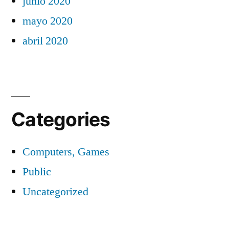
junio 2020
mayo 2020
abril 2020
Categories
Computers, Games
Public
Uncategorized