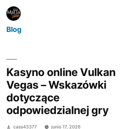
Saltar
al
contenido
Blog
Kasyno online Vulkan
Vegas – Wskazówki
dotyczące
odpowiedzialnej gry
Publicado
cass43377
junio 17, 2026