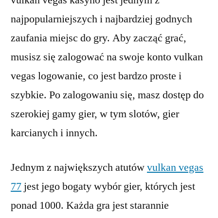
najpopularniejszych i najbardziej godnych
zaufania miejsc do gry. Aby zacząć grać,
musisz się zalogować na swoje konto vulkan
vegas logowanie, co jest bardzo proste i
szybkie. Po zalogowaniu się, masz dostęp do
szerokiej gamy gier, w tym slotów, gier
karcianych i innych.
Jednym z największych atutów
vulkan vegas
77
jest jego bogaty wybór gier, których jest
ponad 1000. Każda gra jest starannie