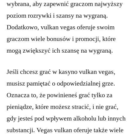
wybrana, aby zapewnić graczom najwyższy
poziom rozrywki i szansy na wygraną.
Dodatkowo, vulkan vegas oferuje swoim
graczom wiele bonusów i promocji, które
mogą zwiększyć ich szansę na wygraną.
Jeśli chcesz grać w kasyno vulkan vegas,
musisz pamiętać o odpowiedzialnej grze.
Oznacza to, że powinieneś grać tylko za
pieniądze, które możesz stracić, i nie grać,
gdy jesteś pod wpływem alkoholu lub innych
substancji. Vegas vulkan oferuje także wiele