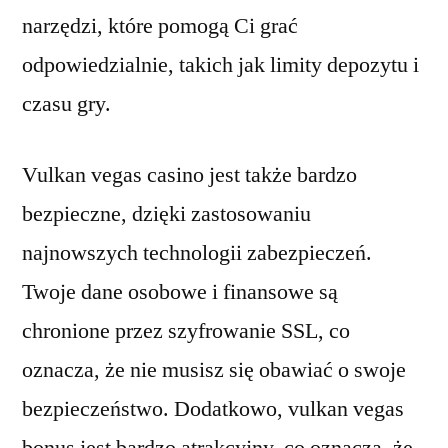
narzędzi, które pomogą Ci grać
odpowiedzialnie, takich jak limity depozytu i
czasu gry.
Vulkan vegas casino jest także bardzo
bezpieczne, dzięki zastosowaniu
najnowszych technologii zabezpieczeń.
Twoje dane osobowe i finansowe są
chronione przez szyfrowanie SSL, co
oznacza, że nie musisz się obawiać o swoje
bezpieczeństwo. Dodatkowo, vulkan vegas
bonus jest bardzo atrakcyjny, co oznacza, że