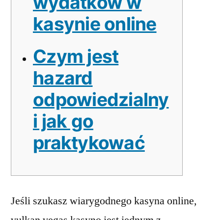
wydatków w
kasynie online
Czym jest
hazard
odpowiedzialny
i jak go
praktykować
Jeśli szukasz wiarygodnego kasyna online,
vulkan vegas kasyno jest jednym z