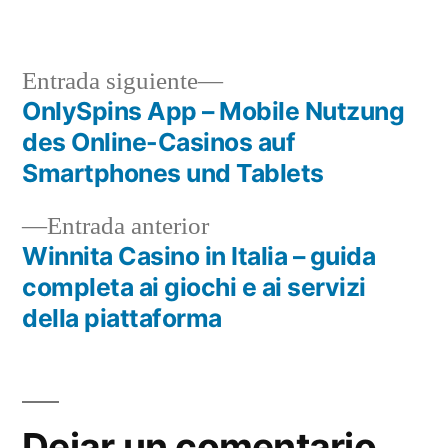
en
Entrada
Entrada siguiente
siguiente:
OnlySpins App – Mobile Nutzung
Navegación
des Online-Casinos auf
de
Smartphones und Tablets
entradas
Entrada
Entrada anterior
anterior:
Winnita Casino in Italia – guida
completa ai giochi e ai servizi
della piattaforma
Dejar un comentario