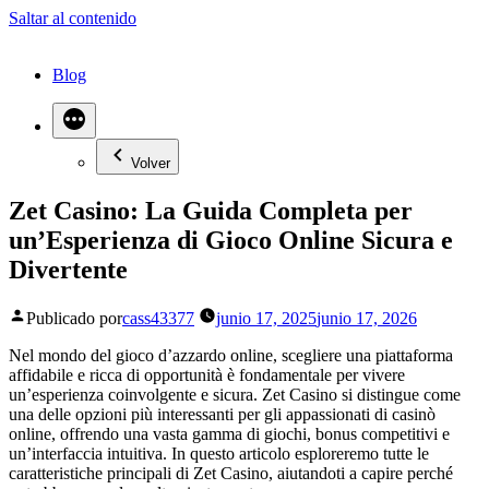
Saltar al contenido
Blog
Volver
Zet Casino: La Guida Completa per
un’Esperienza di Gioco Online Sicura e
Divertente
Publicado por
cass43377
junio 17, 2025
junio 17, 2026
Nel mondo del gioco d’azzardo online, scegliere una piattaforma
affidabile e ricca di opportunità è fondamentale per vivere
un’esperienza coinvolgente e sicura. Zet Casino si distingue come
una delle opzioni più interessanti per gli appassionati di casinò
online, offrendo una vasta gamma di giochi, bonus competitivi e
un’interfaccia intuitiva. In questo articolo esploreremo tutte le
caratteristiche principali di Zet Casino, aiutandoti a capire perché