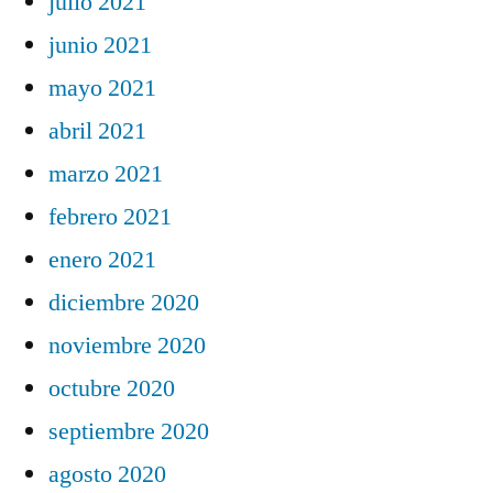
julio 2021
junio 2021
mayo 2021
abril 2021
marzo 2021
febrero 2021
enero 2021
diciembre 2020
noviembre 2020
octubre 2020
septiembre 2020
agosto 2020