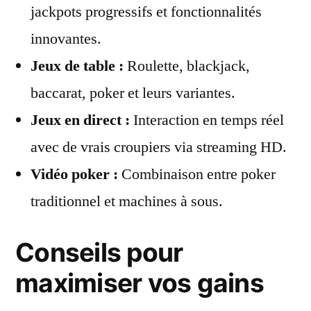
jackpots progressifs et fonctionnalités
innovantes.
Jeux de table :
Roulette, blackjack,
baccarat, poker et leurs variantes.
Jeux en direct :
Interaction en temps réel
avec de vrais croupiers via streaming HD.
Vidéo poker :
Combinaison entre poker
traditionnel et machines à sous.
Conseils pour
maximiser vos gains