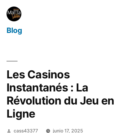
Saltar
al
contenido
Blog
Les Casinos
Instantanés : La
Révolution du Jeu en
Ligne
Publicado
cass43377
junio 17, 2025