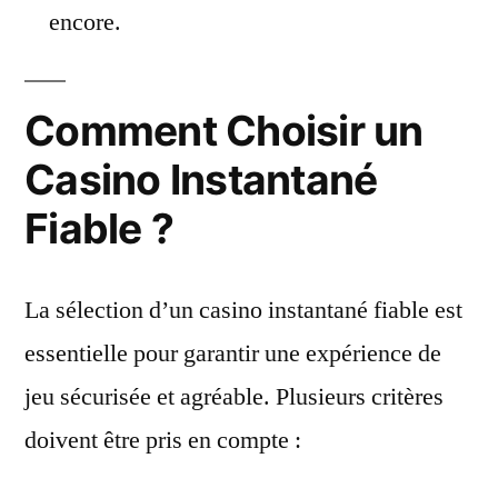
encore.
Comment Choisir un
Casino Instantané
Fiable ?
La sélection d’un casino instantané fiable est
essentielle pour garantir une expérience de
jeu sécurisée et agréable. Plusieurs critères
doivent être pris en compte :