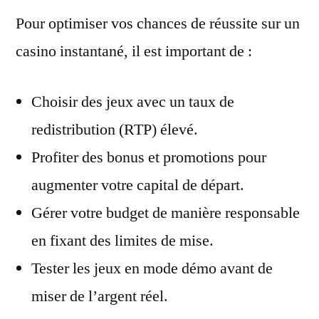
Pour optimiser vos chances de réussite sur un
casino instantané, il est important de :
Choisir des jeux avec un taux de
redistribution (RTP) élevé.
Profiter des bonus et promotions pour
augmenter votre capital de départ.
Gérer votre budget de manière responsable
en fixant des limites de mise.
Tester les jeux en mode démo avant de
miser de l’argent réel.