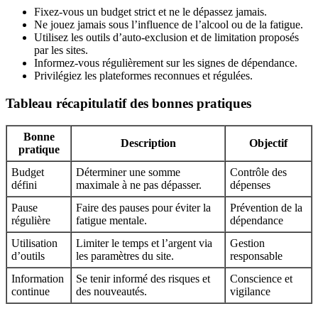
Fixez-vous un budget strict et ne le dépassez jamais.
Ne jouez jamais sous l’influence de l’alcool ou de la fatigue.
Utilisez les outils d’auto-exclusion et de limitation proposés
par les sites.
Informez-vous régulièrement sur les signes de dépendance.
Privilégiez les plateformes reconnues et régulées.
Tableau récapitulatif des bonnes pratiques
Bonne
Description
Objectif
pratique
Budget
Déterminer une somme
Contrôle des
défini
maximale à ne pas dépasser.
dépenses
Pause
Faire des pauses pour éviter la
Prévention de la
régulière
fatigue mentale.
dépendance
Utilisation
Limiter le temps et l’argent via
Gestion
d’outils
les paramètres du site.
responsable
Information
Se tenir informé des risques et
Conscience et
continue
des nouveautés.
vigilance