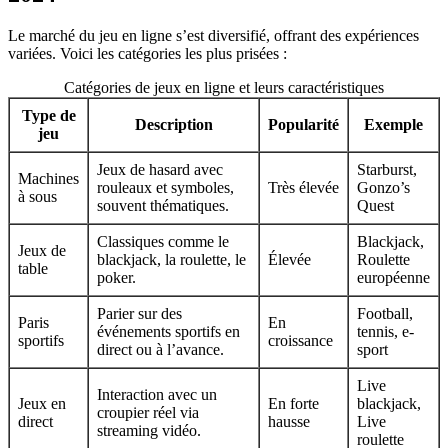
Le marché du jeu en ligne s’est diversifié, offrant des expériences
variées. Voici les catégories les plus prisées :
Catégories de jeux en ligne et leurs caractéristiques
Type de
Description
Popularité
Exemple
jeu
Jeux de hasard avec
Starburst,
Machines
rouleaux et symboles,
Très élevée
Gonzo’s
à sous
souvent thématiques.
Quest
Classiques comme le
Blackjack,
Jeux de
blackjack, la roulette, le
Élevée
Roulette
table
poker.
européenne
Parier sur des
Football,
Paris
En
événements sportifs en
tennis, e-
sportifs
croissance
direct ou à l’avance.
sport
Live
Interaction avec un
Jeux en
En forte
blackjack,
croupier réel via
direct
hausse
Live
streaming vidéo.
roulette