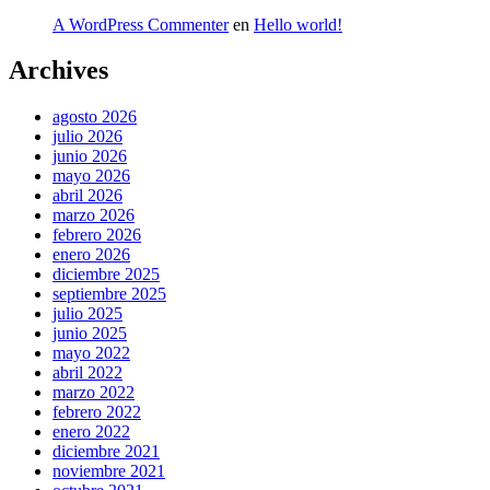
A WordPress Commenter
en
Hello world!
Archives
agosto 2026
julio 2026
junio 2026
mayo 2026
abril 2026
marzo 2026
febrero 2026
enero 2026
diciembre 2025
septiembre 2025
julio 2025
junio 2025
mayo 2022
abril 2022
marzo 2022
febrero 2022
enero 2022
diciembre 2021
noviembre 2021