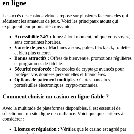
en ligne
Le succès des casinos virtuels repose sur plusieurs facteurs clés qui
séduisent les amateurs de jeux. Voici les principaux atouts qui
expliquent leur popularité croissante :
Accessibilité 24/7 :
Jouez à tout moment, où que vous soyez,
sans contraintes horaires.
Variété de jeux :
Machines à sous, poker, blackjack, roulette
et bien plus encore.
Bonus attractifs :
Offres de bienvenue, promotions régulières
et programmes de fidélité.
Sécurité renforcée :
Protocoles de cryptage avancés pour
protéger vos données personnelles et financières.
Options de paiement multiples :
Cartes bancaires,
portefeuilles électroniques, crypto-monnaies.
Comment choisir un casino en ligne fiable ?
Avec la multitude de plateformes disponibles, il est essentiel de
sélectionner un site digne de confiance. Voici quelques critères à
considérer :
Licence et régulation :
Vérifiez que le casino est agréé par