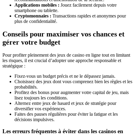
Applications mobiles :
Jouez facilement depuis votre
smartphone ou tablette.
Cryptomonnaies :
Transactions rapides et anonymes pour
plus de confidentialité.
Conseils pour maximiser vos chances et
gérer votre budget
Pour profiter pleinement des jeux de casino en ligne tout en limitant
les risques, il est crucial d’adopter une approche responsable et
stratégique :
Fixez-vous un budget précis et ne le dépassez jamais.
Choisissez des jeux dont vous comprenez bien les règles et les
probabilités.
Profitez des bonus pour augmenter votre capital de jeu, mais
lisez toujours les conditions.
Alternez entre jeux de hasard et jeux de stratégie pour
diversifier vos expériences.
Faites des pauses régulières pour éviter la fatigue et les
décisions impulsives.
Les erreurs fréquentes à éviter dans les casinos en