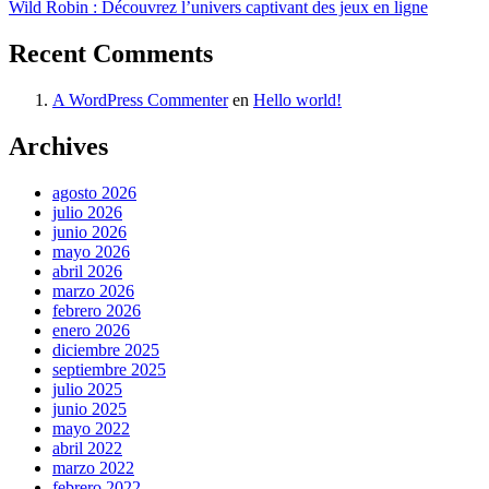
Wild Robin : Découvrez l’univers captivant des jeux en ligne
Recent Comments
A WordPress Commenter
en
Hello world!
Archives
agosto 2026
julio 2026
junio 2026
mayo 2026
abril 2026
marzo 2026
febrero 2026
enero 2026
diciembre 2025
septiembre 2025
julio 2025
junio 2025
mayo 2022
abril 2022
marzo 2022
febrero 2022