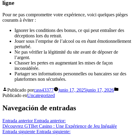
ligne
Pour ne pas compromettre votre expérience, voici quelques pièges
courants à éviter :
Ignorer les conditions des bonus, ce qui peut entraîner des
déceptions lors du retrait.
Jouer sous l’emprise de l’alcool ou en étant émotionnellement
perturbé.
Ne pas vérifier la légitimité du site avant de déposer de
l’argent.
Chasser les pertes en augmentant les mises de façon
inconsidérée.
Partager ses informations personnelles ou bancaires sur des
plateformes non sécurisées.
Publicado por
cass43377
junio 17, 2025
junio 17, 2026
Publicado en
Uncategorized
Navegación de entradas
Entrada anterior
Entrada anterior:
Découvrez GTBet Casino : Une Expérience de Jeu Inégalée
Entrada siguiente
Entrada siguiente: