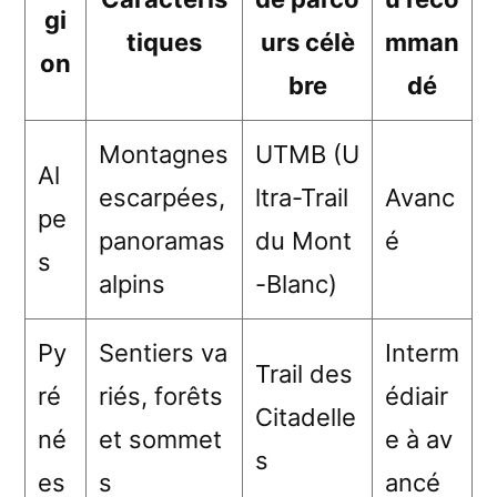
gi
tiques
urs célè
mman
on
bre
dé
Montagnes
UTMB (U
Al
escarpées,
ltra-Trail
Avanc
pe
panoramas
du Mont
é
s
alpins
-Blanc)
Py
Sentiers va
Interm
Trail des
ré
riés, forêts
édiair
Citadelle
né
et sommet
e à av
s
es
s
ancé