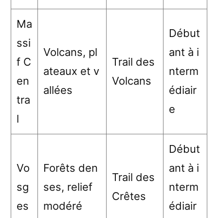
Ma
Début
ssi
Volcans, pl
ant à i
f C
Trail des
ateaux et v
nterm
en
Volcans
allées
édiair
tra
e
l
Début
Vo
Forêts den
ant à i
Trail des
sg
ses, relief
nterm
Crêtes
es
modéré
édiair