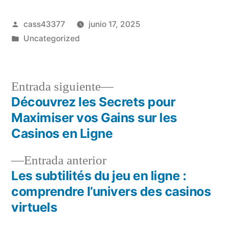
Publicado
cass43377
junio 17, 2025
por
Publicado
Uncategorized
en
Entrada
Entrada siguiente
siguiente:
Découvrez les Secrets pour
Navegación
Maximiser vos Gains sur les
de
Casinos en Ligne
entradas
Entrada
Entrada anterior
anterior:
Les subtilités du jeu en ligne :
comprendre l’univers des casinos
virtuels