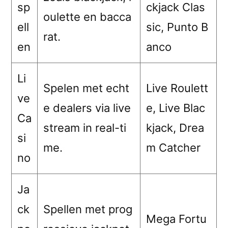
sp
ckjack Clas
oulette en bacca
ell
sic, Punto B
rat.
en
anco
Li
Spelen met echt
Live Roulett
ve
e dealers via live
e, Live Blac
Ca
stream in real-ti
kjack, Drea
si
me.
m Catcher
no
Ja
ck
Spellen met prog
Mega Fortu