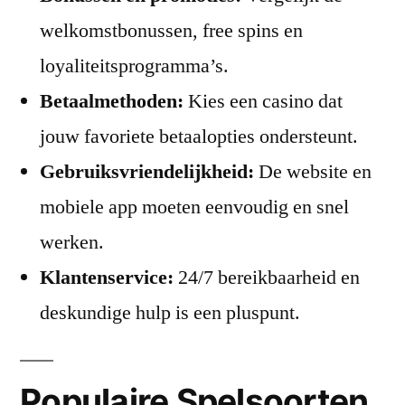
welkomstbonussen, free spins en
loyaliteitsprogramma’s.
Betaalmethoden:
Kies een casino dat
jouw favoriete betaalopties ondersteunt.
Gebruiksvriendelijkheid:
De website en
mobiele app moeten eenvoudig en snel
werken.
Klantenservice:
24/7 bereikbaarheid en
deskundige hulp is een pluspunt.
Populaire Spelsoorten