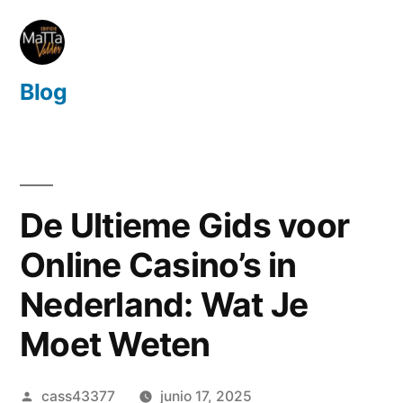
Saltar
al
contenido
Blog
De Ultieme Gids voor
Online Casino’s in
Nederland: Wat Je
Moet Weten
Publicado
cass43377
junio 17, 2025