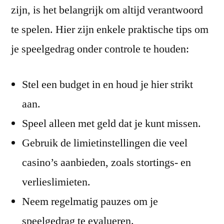
zijn, is het belangrijk om altijd verantwoord
te spelen. Hier zijn enkele praktische tips om
je speelgedrag onder controle te houden:
Stel een budget in en houd je hier strikt
aan.
Speel alleen met geld dat je kunt missen.
Gebruik de limietinstellingen die veel
casino’s aanbieden, zoals stortings- en
verlieslimieten.
Neem regelmatig pauzes om je
speelgedrag te evalueren.