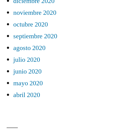
diciembre 2020
noviembre 2020
octubre 2020
septiembre 2020
agosto 2020
julio 2020
junio 2020
mayo 2020
abril 2020