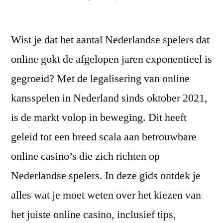
por
Wist je dat het aantal Nederlandse spelers dat
online gokt de afgelopen jaren exponentieel is
gegroeid? Met de legalisering van online
kansspelen in Nederland sinds oktober 2021,
is de markt volop in beweging. Dit heeft
geleid tot een breed scala aan betrouwbare
online casino’s die zich richten op
Nederlandse spelers. In deze gids ontdek je
alles wat je moet weten over het kiezen van
het juiste online casino, inclusief tips,