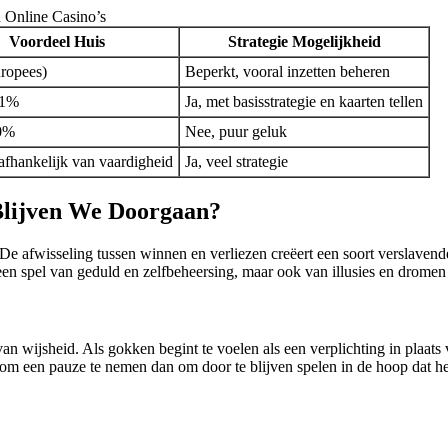
n Online Casino’s
Voordeel Huis
Strategie Mogelijkheid
ropees)
Beperkt, vooral inzetten beheren
 1%
Ja, met basisstrategie en kaarten tellen
10%
Nee, puur geluk
 afhankelijk van vaardigheid
Ja, veel strategie
Blijven We Doorgaan?
e afwisseling tussen winnen en verliezen creëert een soort verslavende ro
 een spel van geduld en zelfbeheersing, maar ook van illusies en dromen
an wijsheid. Als gokken begint te voelen als een verplichting in plaats van
er om een pauze te nemen dan om door te blijven spelen in de hoop dat h