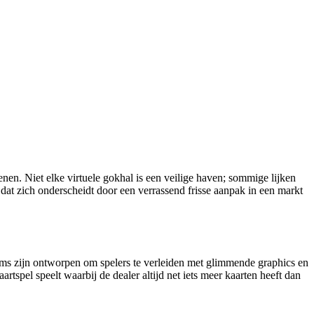
nen. Niet elke virtuele gokhal is een veilige haven; sommige lijken
 dat zich onderscheidt door een verrassend frisse aanpak in een markt
tforms zijn ontworpen om spelers te verleiden met glimmende graphics en
spel speelt waarbij de dealer altijd net iets meer kaarten heeft dan