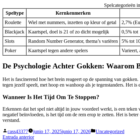
Spelcategorieën i
Speltype
Kernkenmerken
Roulette
Wiel met nummers, inzetten op kleur of getal
2,7% (Eu
Blackjack
Kaartspel, doel is 21 of zo dicht mogelijk
0,5% tot
Slots
Random Number Generator, thema’s variëren
5% tot 
Poker
Kaartspel tegen andere spelers
Varieert,
De Psychologie Achter Gokken: Waarom 
Het is fascinerend hoe het brein reageert op de spanning van gokken. D
tegen jezelf speelt, met hoop en wanhoop als je tegenstanders. Het is
Wanneer Is Het Tijd Om Te Stoppen?
Erkennen dat het spel niet altijd in jouw voordeel werkt, is een teken v
negatief beïnvloeden, is het tijd om de rem erop te zetten. Het is bet
verstand.
Publicado
Publicado
cass43377
junio 17, 2025
junio 17, 2026
Uncategorized
por
en
Navegación
Entrada
Entrada anterior