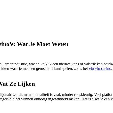
sino’s: Wat Je Moet Weten
jardenindustrie, waar elke klik een nieuwe kans of valstrik kan beteke
ekken waar je met een gerust hart kunt spelen, zoals het
viu-viu casino
,
Wat Ze Lijken
miljonair wordt, maar de realiteit is vaak minder rooskleurig. Veel pla
ls die het winnen onnodig ingewikkeld maken. Het is alsof je een kaart