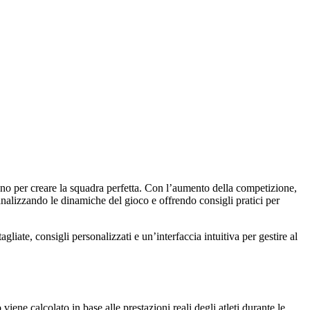
idano per creare la squadra perfetta. Con l’aumento della competizione,
nalizzando le dinamiche del gioco e offrendo consigli pratici per
agliate, consigli personalizzati e un’interfaccia intuitiva per gestire al
viene calcolato in base alle prestazioni reali degli atleti durante le