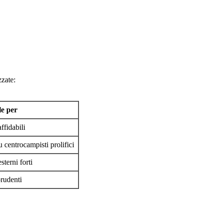
zzate:
le per
ffidabili
centrocampisti prolifici
sterni forti
prudenti