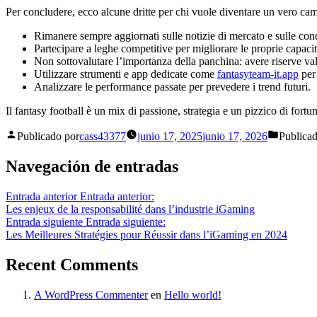
Per concludere, ecco alcune dritte per chi vuole diventare un vero cam
Rimanere sempre aggiornati sulle notizie di mercato e sulle condi
Partecipare a leghe competitive per migliorare le proprie capacit
Non sottovalutare l’importanza della panchina: avere riserve val
Utilizzare strumenti e app dedicate come
fantasyteam-it.app
per 
Analizzare le performance passate per prevedere i trend futuri.
Il fantasy football è un mix di passione, strategia e un pizzico di fort
Publicado por
cass43377
junio 17, 2025
junio 17, 2026
Publica
Navegación de entradas
Entrada anterior
Entrada anterior:
Les enjeux de la responsabilité dans l’industrie iGaming
Entrada siguiente
Entrada siguiente:
Les Meilleures Stratégies pour Réussir dans l’iGaming en 2024
Recent Comments
A WordPress Commenter
en
Hello world!