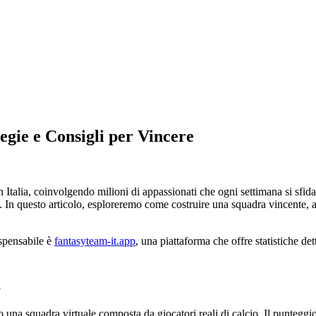
egie e Consigli per Vincere
 in Italia, coinvolgendo milioni di appassionati che ogni settimana si sf
. In questo articolo, esploreremo come costruire una squadra vincente, a
ispensabile è
fantasyteam-it.app
, una piattaforma che offre statistiche dett
a
o una squadra virtuale composta da giocatori reali di calcio. Il punteggio 