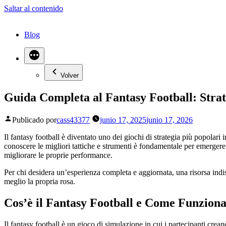
Saltar al contenido
Blog
Volver
Guida Completa al Fantasy Football: Strat
Publicado por
cass43377
junio 17, 2025
junio 17, 2026
Il fantasy football è diventato uno dei giochi di strategia più popolari
conoscere le migliori tattiche e strumenti è fondamentale per emergere
migliorare le proprie performance.
Per chi desidera un’esperienza completa e aggiornata, una risorsa ind
meglio la propria rosa.
Cos’è il Fantasy Football e Come Funzion
Il fantasy football è un gioco di simulazione in cui i partecipanti crean