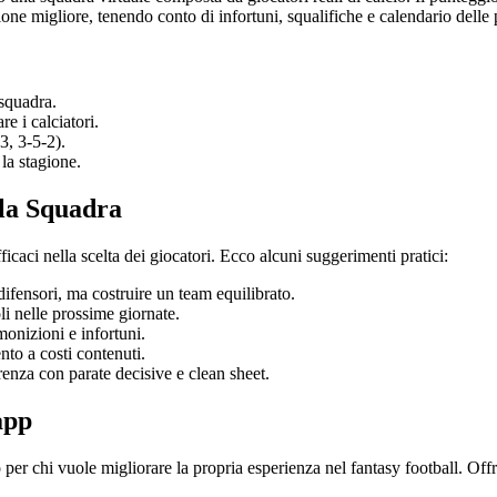
one migliore, tenendo conto di infortuni, squalifiche e calendario delle p
 squadra.
e i calciatori.
3, 3-5-2).
 la stagione.
lla Squadra
ficaci nella scelta dei giocatori. Ecco alcuni suggerimenti pratici:
 difensori, ma costruire un team equilibrato.
li nelle prossime giornate.
monizioni e infortuni.
to a costi contenuti.
renza con parate decisive e clean sheet.
app
er chi vuole migliorare la propria esperienza nel fantasy football. Off