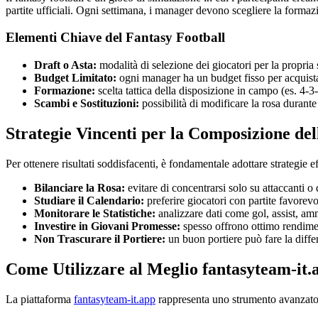
partite ufficiali. Ogni settimana, i manager devono scegliere la formazi
Elementi Chiave del Fantasy Football
Draft o Asta:
modalità di selezione dei giocatori per la propria
Budget Limitato:
ogni manager ha un budget fisso per acquistar
Formazione:
scelta tattica della disposizione in campo (es. 4-3-
Scambi e Sostituzioni:
possibilità di modificare la rosa durante
Strategie Vincenti per la Composizione de
Per ottenere risultati soddisfacenti, è fondamentale adottare strategie ef
Bilanciare la Rosa:
evitare di concentrarsi solo su attaccanti o
Studiare il Calendario:
preferire giocatori con partite favorevo
Monitorare le Statistiche:
analizzare dati come gol, assist, am
Investire in Giovani Promesse:
spesso offrono ottimo rendimen
Non Trascurare il Portiere:
un buon portiere può fare la diffe
Come Utilizzare al Meglio fantasyteam-it.
La piattaforma
fantasyteam-it.app
rappresenta uno strumento avanzato p