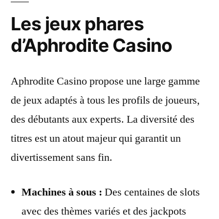
Les jeux phares
d’Aphrodite Casino
Aphrodite Casino propose une large gamme
de jeux adaptés à tous les profils de joueurs,
des débutants aux experts. La diversité des
titres est un atout majeur qui garantit un
divertissement sans fin.
Machines à sous :
Des centaines de slots
avec des thèmes variés et des jackpots