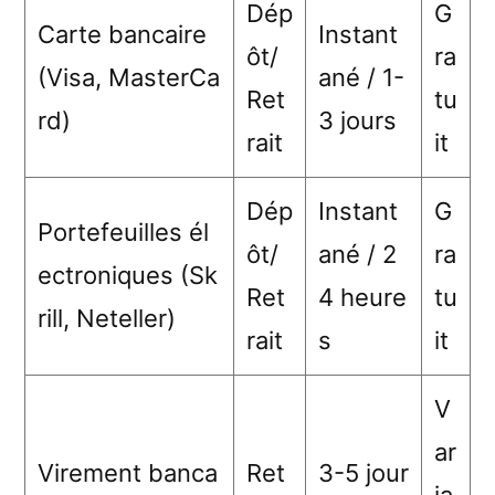
Dép
G
Carte bancaire
Instant
ôt/
ra
(Visa, MasterCa
ané / 1-
Ret
tu
rd)
3 jours
rait
it
Dép
Instant
G
Portefeuilles él
ôt/
ané / 2
ra
ectroniques (Sk
Ret
4 heure
tu
rill, Neteller)
rait
s
it
V
ar
Virement banca
Ret
3-5 jour
ia