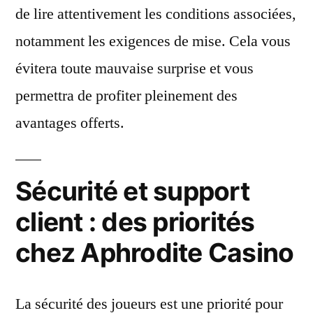
de lire attentivement les conditions associées,
notamment les exigences de mise. Cela vous
évitera toute mauvaise surprise et vous
permettra de profiter pleinement des
avantages offerts.
Sécurité et support
client : des priorités
chez Aphrodite Casino
La sécurité des joueurs est une priorité pour