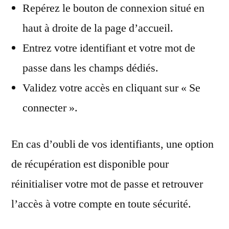
Repérez le bouton de connexion situé en
haut à droite de la page d’accueil.
Entrez votre identifiant et votre mot de
passe dans les champs dédiés.
Validez votre accès en cliquant sur « Se
connecter ».
En cas d’oubli de vos identifiants, une option
de récupération est disponible pour
réinitialiser votre mot de passe et retrouver
l’accès à votre compte en toute sécurité.