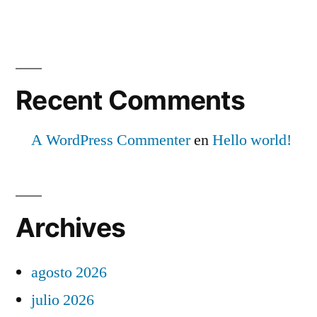
Recent Comments
A WordPress Commenter
en
Hello world!
Archives
agosto 2026
julio 2026