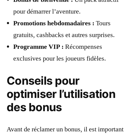
pour démarrer l’aventure.
Promotions hebdomadaires :
Tours
gratuits, cashbacks et autres surprises.
Programme VIP :
Récompenses
exclusives pour les joueurs fidèles.
Conseils pour
optimiser l’utilisation
des bonus
Avant de réclamer un bonus, il est important