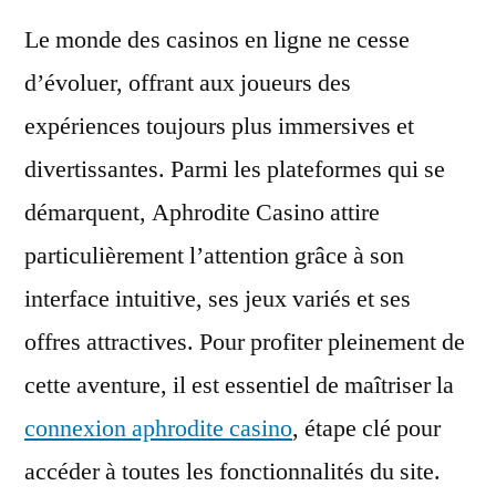
Le monde des casinos en ligne ne cesse
d’évoluer, offrant aux joueurs des
expériences toujours plus immersives et
divertissantes. Parmi les plateformes qui se
démarquent, Aphrodite Casino attire
particulièrement l’attention grâce à son
interface intuitive, ses jeux variés et ses
offres attractives. Pour profiter pleinement de
cette aventure, il est essentiel de maîtriser la
connexion aphrodite casino
, étape clé pour
accéder à toutes les fonctionnalités du site.