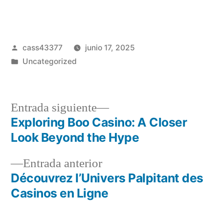
Publicado
cass43377
junio 17, 2025
por
Publicado
Uncategorized
en
Entrada
Entrada siguiente
siguiente:
Exploring Boo Casino: A Closer
Navegación
Look Beyond the Hype
de
Entrada
Entrada anterior
entradas
anterior:
Découvrez l’Univers Palpitant des
Casinos en Ligne